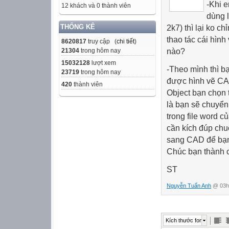
-Khi 
12 khách và 0 thành viên
dùng 
THỐNG KÊ
2k7) thì lại ko 
thao tác cái hìn
8620817
truy cập (
chi tiết
)
nào?
21304
trong hôm nay
15032128
lượt xem
-
Theo mình thì b
23719
trong hôm nay
được hình vẽ CAD
420
thành viên
Object bạn chọn
là bạn sẽ chuyển
trong file word c
cần kích đúp chuộ
sang CAD để bạn
Chúc bạn thành 
ST
Nguyễn Tuấn Anh
@ 03h:
Kích thước font