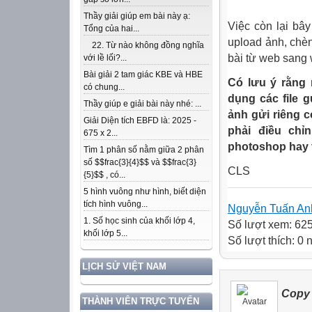
Thầy giải giúp em bài này ạ:
Việc còn lại bây
Tổng của hai...
upload ảnh, chèn
22. Từ nào không đồng nghĩa
bài từ web sang
với lề lối?...
Bài giải 2 tam giác KBE và HBE
Có lưu ý rằng 
có chung...
dụng các file 
Thầy giúp e giải bài này nhé: ...
ảnh gửi riêng c
Giải Diện tích EBFD là: 2025 -
phải điều chỉ
675 x 2...
photoshop hay 
Tìm 1 phân số nằm giữa 2 phân
số $$frac{3}{4}$$ và $$frac{3}
CLS
{5}$$ , có...
5 hình vuông như hình, biết diện
tích hình vuông...
Nguyễn Tuấn An
1. Số học sinh của khối lớp 4,
Số lượt xem: 62
khối lớp 5...
Số lượt thích: 0
LỊCH SỬ VIỆT NAM
Copy 
THÀNH VIÊN TRỰC TUYẾN