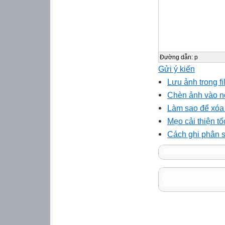
Đường dẫn
:
p
Gửi ý kiến
Lưu ảnh trong fi
Chèn ảnh vào n
Làm sao để xóa 
Mẹo cải thiện t
Cách ghi phân s