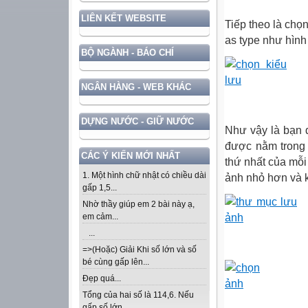
LIÊN KẾT WEBSITE
Tiếp theo là chọn
as type như hình
BỘ NGÀNH - BÁO CHÍ
NGÂN HÀNG - WEB KHÁC
DỰNG NƯỚC - GIỮ NƯỚC
Như vậy là bạn đ
được nằm trong 1
CÁC Ý KIẾN MỚI NHẤT
thứ nhất của mỗi 
1. Một hình chữ nhật có chiều dài
ảnh nhỏ hơn và 
gấp 1,5...
Nhờ thầy giúp em 2 bài này ạ,
em cảm...
...
=>(Hoặc) Giải Khi số lớn và số
bé cùng gấp lên...
Đẹp quá...
Tổng của hai số là 114,6. Nếu
gấp số lớn...