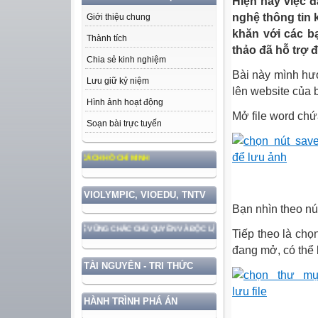
Hiện nay việc 
nghệ thông tin k
Giới thiệu chung
khăn với các b
Thành tích
thảo đã hỗ trợ đ
Chia sẻ kinh nghiệm
Bài này mình hư
Lưu giữ kỷ niệm
lên website của 
Hình ảnh hoạt động
Mở file word chứ
Soạn bài trực tuyến
ẠO ĐỨC, PHONG CÁCH HỒ CHÍ MINH
VIOLYMPIC, VIOEDU, TNTV
Bạn nhìn theo nú
C GẮN VỚI BẢO VỆ VỮNG CHẮC CHỦ QUYỀN VÀ ĐỘC LẬP DÂN TỘC!
Tiếp theo là chọn
đang mở, có thể 
TÀI NGUYÊN - TRI THỨC
HÀNH TRÌNH PHÁ ÁN