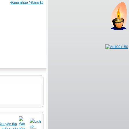
Đăng nhập / Đăng ký
Lịch
Vào
i luyện tập
sử -
bếp -