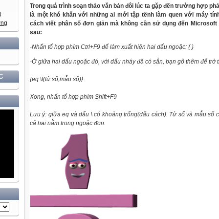
Trong
quá trình soạn thảo văn bản đôi lúc ta gặp đến trường hợp ph
là một khó khăn với những ai mới tập tềnh làm quen với
máy
tín
cách viết phân số đơn giản mà
không
cần sử dụng đến
Microsoft
sau:
-Nhấn tổ hợp phím Ctrl+F9 để
là
m xuất hiện hai dấu ngoặc: { }
-Ở giữa hai dấu ngoặc đó, với dấu nháy đã có sẳn, bạn gõ thêm để trở 
C
{eq \f(tử số,mẫu số)}
Xong, nhấn tổ hợp phím Shift+F9
Lưu ý: giữa eq và dấu \ có khoảng trống(dấu cách). Tử số và mẫu số 
cả hai nằm trong ngoặc đơn.