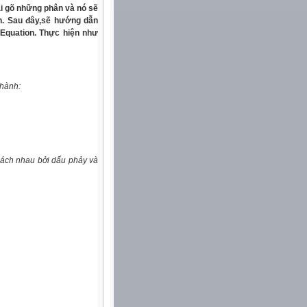
ải gõ những phân và nó sẽ
h. Sau đây,sẽ hướng dẫn
Equation. Thực hiện như
thành:
cách nhau bởi dấu phảy và