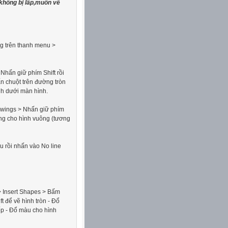
 không bị lấp,muốn vẽ
ng trên thanh menu >
Nhấn giữ phím Shift rồi
ấn chuột trên đường tròn
nh dưới màn hình.
awings > Nhấn giữ phím
ắng cho hình vuông (tương
u rồi nhấn vào No line
 Insert Shapes > Bấm
t để vẽ hình tròn - Đổ
ếp - Đổ màu cho hình