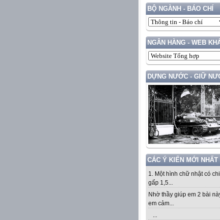
BỘ NGÀNH - BÁO CHÍ
NGÂN HÀNG - WEB KH
DỰNG NƯỚC - GIỮ NƯ
CÁC Ý KIẾN MỚI NHẤT
1. Một hình chữ nhật có ch
gấp 1,5...
Nhờ thầy giúp em 2 bài nà
em cảm...
...