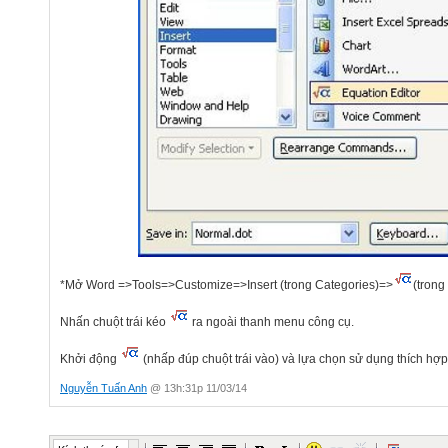
*Mở Word =>Tools=>Customize=>Insert (trong Categories)=>
(tron
Nhấn chuột trái kéo
ra ngoài thanh menu công cụ.
Khởi động
(nhấp đúp chuột trái vào) và lựa chọn sử dụng thích hợp.
Nguyễn Tuấn Anh
@ 13h:31p 11/03/14