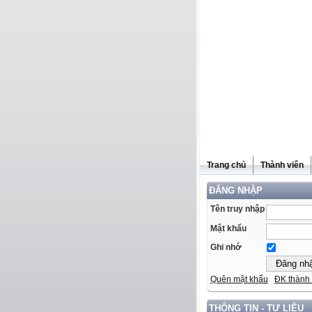
Trang chủ
Thành viên
ĐĂNG NHẬP
Tên truy nhập
Mật khẩu
Ghi nhớ
Quên mật khẩu
ĐK thành 
THÔNG TIN - TƯ LIỆU