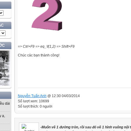
ÁC
ỚC
=>
Ctrl+F9 => eq_\f(1,2)
=> Shift+F9
Chúc các bạn thành công!
Nguyễn Tuấn Anh
@ 12:30 04/03/2014
Số lượt xem: 10699
iều dài
Số lượt thích: 0 người
y ạ,
-Muốn vẽ 1 đường tròn, rồi sau đó vẽ 1 hình vuông nội 