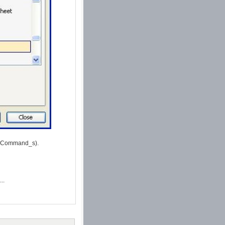
g Command_s).
..