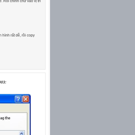
e. Rồi chỉnh chữ vào vị trí
 hình rất dễ, rồi copy
003: