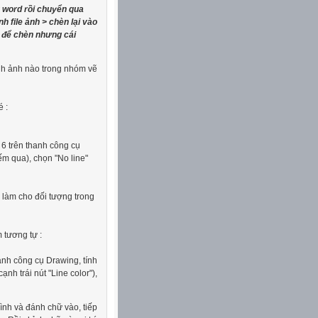
g word rồi chuyển qua
nh file ảnh > chèn lại vào
d để chèn nhưng cái
ình ảnh nào trong nhóm vẽ
é :
 6 trên thanh công cụ
ếm qua), chọn "No line"
 làm cho đối tượng trong
 tương tự :
thanh công cụ Drawing, tính
nh trái nút "Line color"),
ình và đánh chữ vào, tiếp