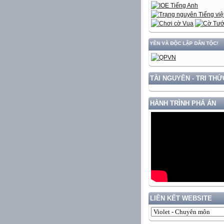
ẤT NƯỚC GẮN VỚI BẢO VỆ VỮNG CHẮC CHỦ QUYỀN VÀ ĐỘC LẬP DÂN TỘC!
TÀI NGUYÊN - TRI THỨ
HÀNH TRÌNH PHÁ ÁN
LIÊN KẾT WEBSITE