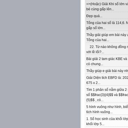
=>(Hoặc) Giải Khi số lớn v
bé cùng gấp lên...
Đẹp quá...
Tổng của hai số là 114,6. 
gấp số lớn...
Thầy giải giúp em bài này 
Tổng của hai...
22. Từ nào không đồng 
với lề lối?...
Bài giải 2 tam giác KBE v
có chung...
Thầy giúp e giải bài này nhé
Giải Diện tích EBFD là: 202
675 x 2...
Tìm 1 phân số nằm giữa 2
số $$frac{3}{4}$$ và $$frac
{5}$$ , có...
5 hình vuông như hình, biế
tích hình vuông...
1. Số học sinh của khối lớp
khối lớp 5...