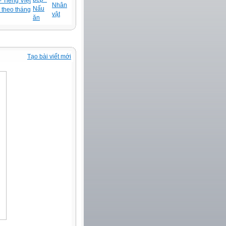
 Tiếng Việt
Nhân
Nấu
 theo tháng
vật
ăn
Tạo bài viết mới