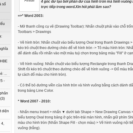
4 góc dư tạo bởi phần dư của hình tròn mà hình vuông
à số
trực tiếp trong word.Xin hỏi phải làm sao?
=>* Word 2003:
Nếu
- Mở thanh công cụ vẽ (Drawing Toolbar): Nhấn chuột phải vào chỗ trố
Toolbars > Drawings
ạ:
- Vẽ hình tròn: Nhấn chuột vào biểu tượng Oval trong thanh Drawings > 
kéo trỏ chuột theo đường chéo để vẽ hình tròn -> Tô màu hình tròn: Nh
nghĩa
để đánh dấu rồi nhấn vào một màu tuỳ chọn trong bảng màu "Fill" ở cạ
à HBE
- Vẽ hình vuông: Nhấn chuột vào biểu tượng Rectangle trong thanh Dr
Shift rồi kéo trỏ chuột theo đường chéo để vẽ hình vuông -> Đổ màu tr
: ...
tự cách đổ màu cho hình tròn).
5 -
- Có thể bỏ đường viền của hình tròn và hình vuông bằng cách đánh dấ
trong bảng Line Color.
 phân
{3}
* Word 2007 - 2010:
t diện
- Nhấn menu Insert > nhấn ▼ dưới tab Shape > New Drawing Canvas >
biểu tượng Oval trong bảng ở góc trên-trái màn hình, nhấn giữ phím Shif
màu cho hình tròn (Nhấn Shape Fill - chọn màu) > Vẽ hình vuông nội ti
 4,
vuông (trắng).