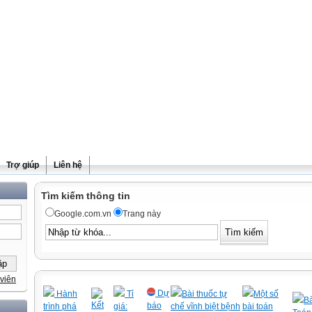
Trợ giúp
Liên hệ
Tìm kiếm thông tin
Google.com.vn
Trang này
viên
Dự
Hành
Tỉ
Bài thuốc tự
Một số
Bà
Kết
báo
trình phá
giá:
chế vĩnh biệt bệnh
bài toán