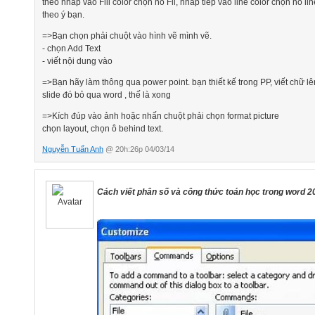
theo nhấp vào Fill color chọn no Fil, nhấp tiếp vào line color chọn no lin
theo ý bạn.
=>Bạn chọn phải chuột vào hình vẽ mình vẽ.
- chọn Add Text
- viết nội dung vào
=>Bạn hãy làm thông qua power point. bạn thiết kế trong PP, viết chữ lên
slide đó bỏ qua word , thế là xong
=>Kích đúp vào ảnh hoặc nhấn chuột phải chọn format picture
chọn layout, chọn ô behind text.
Nguyễn Tuấn Anh
@ 20h:26p 04/03/14
Cách viết phân số và công thức toán học trong word 2