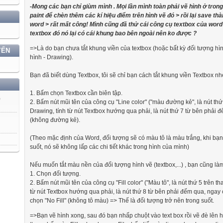
-Mong các bạn chỉ giùm mình . Mọi lần mình toàn phải vẽ hình ở tron
paint để chèn thêm các kí hiệu điểm trên hình vẽ đó > rồi lại save thà
word > rất mất công! Mình cũng đã thử cái công cụ textbox của wor
textbox đó nó lại có cái khung bao bên ngoài nên ko được ?
=>Là do bạn chưa tắt khung viền của textbox (hoặc bất kỳ đối tượng h
YẾN
hình - Drawing).
Bạn đã biết dùng Textbox, tôi sẽ chỉ bạn cách tắt khung viền Textbox nh
1. Bấm chọn Textbox cần biên tập.
)
2. Bấm nút mũi tên của công cụ "Line color" ("màu đường kẻ", là nút thứ
Drawing, tính từ nút Textbox hướng qua phải, là nút thứ 7 từ bên phải đ
(không đường kẻ).
(Theo mặc định của Word, đối tượng sẽ có màu tô là màu trắng, khi bạn
suốt, nó sẽ không lấp các chi tiết khác trong hình của mình)
Nếu muốn tắt màu nền của đối tượng hình vẽ (textbox,...) , bạn cũng làm
1. Chọn đối tượng.
2. Bấm nút mũi tên của công cụ "Fill color" ("Màu tô", là nút thứ 5 trên 
từ nút Textbox hướng qua phải, là nút thứ 8 từ bên phải đếm qua, ngay cạ
chọn "No Fill" (không tô màu) => Thế là đối tượng trở nên trong suốt.
=>Bạn vẽ hình xong, sau đó bạn nhấp chuột vào text box rồi vẽ đè lên h