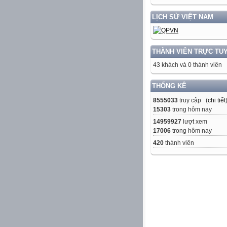
LỊCH SỬ VIỆT NAM
THÀNH VIÊN TRỰC TU
43 khách và 0 thành viên
THỐNG KÊ
8555033
truy cập (
chi tiết
15303
trong hôm nay
14959927
lượt xem
17006
trong hôm nay
420
thành viên