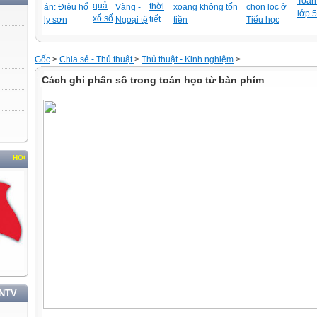
Toán-
quả
thời
án: Điệu hổ
Vàng -
xoang không tốn
chọn lọc ở
lớp 5
xổ số
tiết
ly sơn
Ngoại tệ
tiền
Tiểu học
Gốc
>
Chia sẻ - Thủ thuật
>
Thủ thuật - Kinh nghiệm
>
Cách ghi phân số trong toán học từ bàn phím
 VÀ LÀM THEO TƯ TƯỞNG, ĐẠO ĐỨC, PHONG CÁCH HỒ CHÍ MINH
TNTV