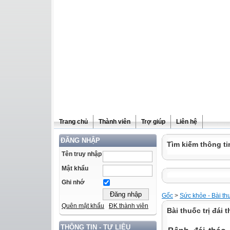
Trang chủ
Thành viên
Trợ giúp
Liên hệ
ĐĂNG NHẬP
Tìm kiếm thông ti
Tên truy nhập
Mật khẩu
Ghi nhớ
Gốc
>
Sức khỏe - Bài th
Quên mật khẩu
ĐK thành viên
Bài thuốc trị đái
THÔNG TIN - TƯ LIỆU