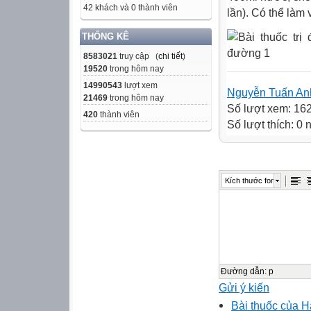
42 khách và 0 thành viên
lần). Có thể làm
THỐNG KÊ
8583021
truy cập (
chi tiết
)
19520
trong hôm nay
14990543
lượt xem
Nguyễn Tuấn An
21469
trong hôm nay
Số lượt xem: 16
420
thành viên
Số lượt thích: 0
Kích thước font
Đường dẫn
:
p
Gửi ý kiến
Bài thuốc của H