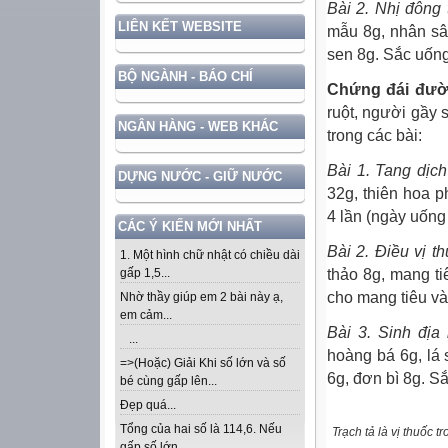
Bài 2. Nhị đông 
LIÊN KẾT WEBSITE
mẫu 8g, nhân sâ
sen 8g. Sắc uống
BỘ NGÀNH - BÁO CHÍ
Chứng đái đườn
ruột, người gầy 
NGÂN HÀNG - WEB KHÁC
trong các bài:
Bài 1. Tang dịch
DỰNG NƯỚC - GIỮ NƯỚC
32g, thiên hoa p
4 lần (ngày uống 
CÁC Ý KIẾN MỚI NHẤT
Bài 2. Điều vị th
1. Một hình chữ nhật có chiều dài
thảo 8g, mang ti
gấp 1,5...
cho mang tiêu và
Nhờ thầy giúp em 2 bài này ạ,
em cảm...
Bài 3. Sinh địa 
...
hoàng bá 6g, lá 
=>(Hoặc) Giải Khi số lớn và số
6g, đơn bì 8g. S
bé cùng gấp lên...
Đẹp quá...
Tổng của hai số là 114,6. Nếu
Trạch tả là vị thuốc t
gấp số lớn...