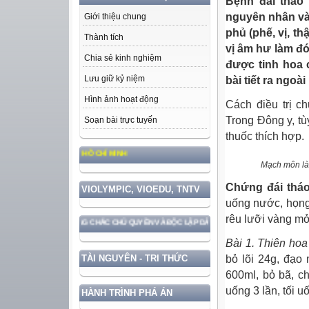
Bệnh đái tháo 
nguyên nhân và 
Giới thiệu chung
phủ (phế, vị, t
Thành tích
vị âm hư làm đó
Chia sẻ kinh nghiệm
được tinh hoa 
Lưu giữ kỷ niệm
bài tiết ra ngoà
Hình ảnh hoạt động
Cách điều trị c
Trong Đông y, tù
Soạn bài trực tuyến
thuốc thích hợp.
ỨC, PHONG CÁCH HỒ CHÍ MINH
Mạch môn là 
Chứng đái tháo
VIOLYMPIC, VIOEDU, TNTV
uống nước, họng 
rêu lưỡi vàng mỏ
N VỚI BẢO VỆ VỮNG CHẮC CHỦ QUYỀN VÀ ĐỘC LẬP DÂN TỘC!
Bài 1. Thiên hoa
bỏ lõi 24g, đạo 
TÀI NGUYÊN - TRI THỨC
600ml, bỏ bã, c
uống 3 lần, tối u
HÀNH TRÌNH PHÁ ÁN