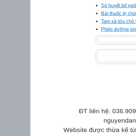
Sò huyết bổ ngũ 
Bài thuốc trị c
Tam xà tửu chủ 
Phép dưỡng sin
ĐT liên hệ: 036.90
nguyenda
Website được thừa kế t