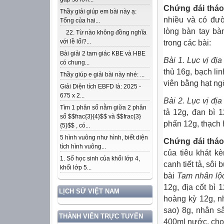
Chứng đái tháo
Thầy giải giúp em bài này ạ:
nhiều và có đườ
Tổng của hai...
lòng bàn tay bà
22. Từ nào không đồng nghĩa
với lề lối?...
trong các bài:
Bài giải 2 tam giác KBE và HBE
Bài 1. Lục vị đị
có chung...
thù 16g, bạch lin
Thầy giúp e giải bài này nhé: ...
viên bằng hạt ng
Giải Diện tích EBFD là: 2025 -
675 x 2...
Bài 2. Lục vị đị
Tìm 1 phân số nằm giữa 2 phân
tả 12g, đan bì 1
số $$frac{3}{4}$$ và $$frac{3}
phấn 12g, thạch h
{5}$$ , có...
5 hình vuông như hình, biết diện
Chứng đái tháo
tích hình vuông...
của tiêu khát k
1. Số học sinh của khối lớp 4,
canh tiết tả, sô
khối lớp 5...
bài
Tam nhân lộ
12g, địa cốt bì 
LỊCH SỬ VIỆT NAM
hoàng kỳ 12g, n
sao) 8g, nhân s
THÀNH VIÊN TRỰC TUYẾN
400ml nước, cho 