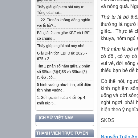
và nóng quá. Ng
Thầy giải giúp em bài này ạ:
Tổng của hai...
Thứ tư là bộ thố
22. Từ nào không đồng nghĩa
thường là người 
với lề lối?...
giấc... Thực tế
Bài giải 2 tam giác KBE và HBE
khuya, hôm ngủ 
có chung...
Thầy giúp e giải bài này nhé: ...
Thứ năm là bộ nh
Giải Diện tích EBFD là: 2025 -
có đôi, có vợ có
675 x 2...
vui vẻ, đời sống
Tìm 1 phân số nằm giữa 2 phân
thiếu bạn bè dễ 
số $$frac{3}{4}$$ và $$frac{3}
{5}$$ , có...
Có thể nói, ngườ
5 hình vuông như hình, biết diện
kinh nghiệm sốn
tích hình vuông...
uống và đời sống
1. Số học sinh của khối lớp 4,
nghỉ ngơi phải 
khối lớp 5...
hiện theo ý nghĩ
LỊCH SỬ VIỆT NAM
SKĐS
THÀNH VIÊN TRỰC TUYẾN
Nguyễn Tuấn An