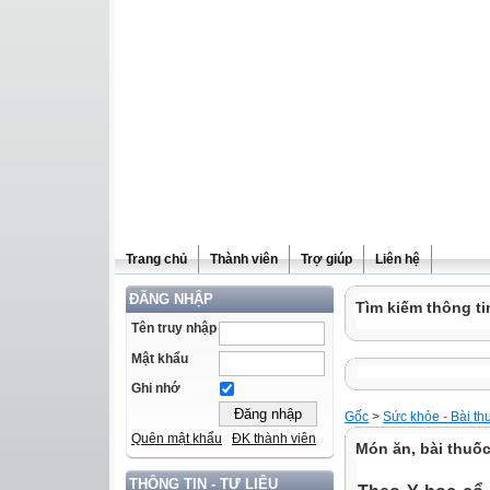
Trang chủ
Thành viên
Trợ giúp
Liên hệ
ĐĂNG NHẬP
Tìm kiếm thông ti
Tên truy nhập
Mật khẩu
Ghi nhớ
Gốc
>
Sức khỏe - Bài th
Quên mật khẩu
ĐK thành viên
Món ăn, bài thuốc
THÔNG TIN - TƯ LIỆU