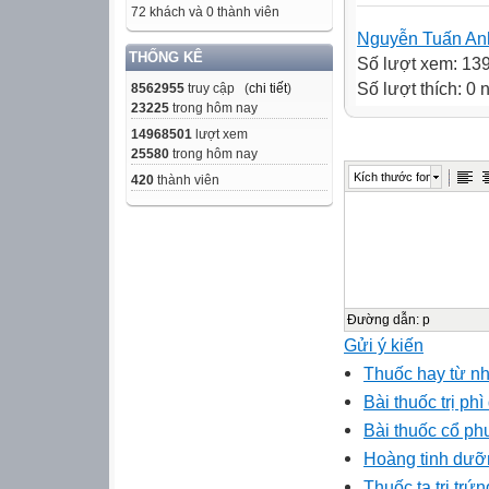
72 khách và 0 thành viên
Nguyễn Tuấn An
THỐNG KÊ
Số lượt xem: 13
Số lượt thích: 0
8562955
truy cập (
chi tiết
)
23225
trong hôm nay
14968501
lượt xem
25580
trong hôm nay
Kích thước font
420
thành viên
Đường dẫn
:
p
Gửi ý kiến
Thuốc hay từ nh
Bài thuốc trị phì 
Bài thuốc cổ ph
Hoàng tinh dưỡ
Thuốc ta trị trứn