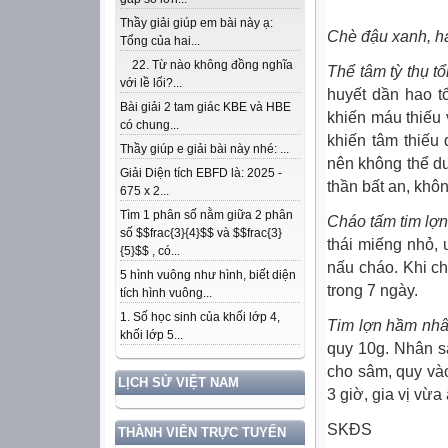
Thầy giải giúp em bài này ạ:
Chè đậu xanh, hả
Tổng của hai...
22. Từ nào không đồng nghĩa
Thể tâm tỳ thụ tổ
với lề lối?...
huyết dần hao tổ
Bài giải 2 tam giác KBE và HBE
khiến máu thiếu 
có chung...
khiến tâm thiếu
Thầy giúp e giải bài này nhé: ...
nên không thể d
Giải Diện tích EBFD là: 2025 -
thần bất an, khô
675 x 2...
Tìm 1 phân số nằm giữa 2 phân
Cháo tấm tim lợn
số $$frac{3}{4}$$ và $$frac{3}
thái miếng nhỏ, 
{5}$$ , có...
nấu cháo. Khi ch
5 hình vuông như hình, biết diện
trong 7 ngày.
tích hình vuông...
1. Số học sinh của khối lớp 4,
Tim lợn hầm nhâ
khối lớp 5...
quy 10g. Nhân s
cho sâm, quy vào
LỊCH SỬ VIỆT NAM
3 giờ, gia vị vừa
SKĐS
THÀNH VIÊN TRỰC TUYẾN