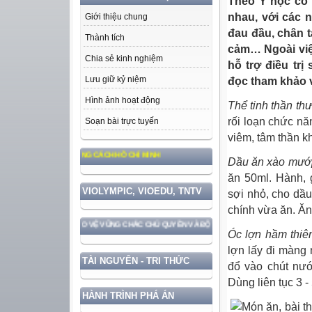
Theo Y học cổ 
nhau, với các 
Giới thiệu chung
đau đầu, chân t
Thành tích
cảm… Ngoài việc
Chia sẻ kinh nghiệm
hỗ trợ điều tr
Lưu giữ kỷ niệm
đọc tham khảo v
Hình ảnh hoạt động
Thể tinh thần th
rối loạn chức nă
Soạn bài trực tuyến
viêm, tâm thần k
G, ĐẠO ĐỨC, PHONG CÁCH HỒ CHÍ MINH
Dầu ăn xào mướ
ăn 50ml. Hành, 
VIOLYMPIC, VIOEDU, TNTV
sợi nhỏ, cho dầ
chính vừa ăn. Ăn 
NƯỚC GẮN VỚI BẢO VỆ VỮNG CHẮC CHỦ QUYỀN VÀ ĐỘC LẬP DÂN TỘC!
Óc lợn hầm thiê
lợn lấy đi màng 
TÀI NGUYÊN - TRI THỨC
đổ vào chút nướ
Dùng liên tục 3 -
HÀNH TRÌNH PHÁ ÁN