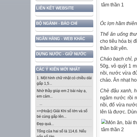
LIÊN KẾT WEBSITE
Óc lợn hầm thiê
BỘ NGÀNH - BÁO CHÍ
Thể ăn uống thư
NGÂN HÀNG - WEB KHÁC
cho tiêu hóa bị đ
thần bất yên.
DỰNG NƯỚC - GIỮ NƯỚC
Cháo bạch chỉ, ph
50g, vỏ quýt 1 
CÁC Ý KIẾN MỚI NHẤT
nồi, nước vừa đủ
1. Một hình chữ nhật có chiều dài
cháo. Ăn nhạt ho
gấp 1,5...
Chè đậu xanh, hả
Nhờ thầy giúp em 2 bài này ạ,
em cảm...
ngâm nước rồi r
...
nồi, đổ vừa nướ
=>(Hoặc) Giải Khi số lớn và số
lên là được. Dùng
bé cùng gấp lên...
Đẹp quá...
Tổng của hai số là 114,6. Nếu
gấp số lớn...