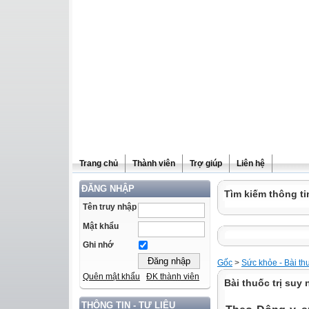
Trang chủ
Thành viên
Trợ giúp
Liên hệ
ĐĂNG NHẬP
Tìm kiếm thông ti
Tên truy nhập
Mật khẩu
Ghi nhớ
Gốc
>
Sức khỏe - Bài th
Quên mật khẩu
ĐK thành viên
Bài thuốc trị suy
THÔNG TIN - TƯ LIỆU