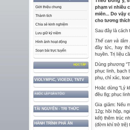
Theo Đông y, s
phạm vi nhiều c
Giới thiệu chung
miên... Do vậy
Thành tích
cho tương thích 
Chia sẻ kinh nghiệm
Sau đây là cách t
Lưu giữ kỷ niệm
Thể can và tâm k
Hình ảnh hoạt động
đầy tức, hay th
Soạn bài trực tuyến
huyền. Trị liệu cầ
Dùng phương “Tiê
HỌC TẬP VÀ LÀM THEO TƯ TƯỞNG, ĐẠO ĐỨC
phục linh, bạch 
phụ, chỉ xác, toa
VIOLYMPIC, VIOEDU, TNTV
Hoặc dùng “Lý khí
đều 8g; phục linh
ẮC CHỦ QUYỀN VÀ ĐỘC LẬP DÂN TỘC!
Gia giảm: Nếu m
TÀI NGUYÊN - TRI THỨC
12g; hồi hộp, n
kết) thêm trúc 
HÀNH TRÌNH PHÁ ÁN
(đờm khí trở trệ