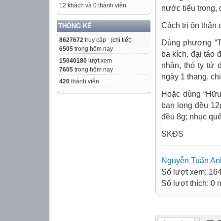
12 khách và 0 thành viên
nước tiểu trong, 
Cách trị ôn thận 
THỐNG KÊ
8627672
truy cập (
chi tiết
)
Dùng phương “Th
6505
trong hôm nay
ba kích, đại táo 
15040180
lượt xem
nhân, thỏ ty tử
7605
trong hôm nay
ngày 1 thang, chi
420
thành viên
Hoặc dùng “Hữu 
ban long đều 12g
đều 8g; nhục qu
SKĐS
Nguyễn Tuấn An
Số lượt xem: 16
Số lượt thích: 0