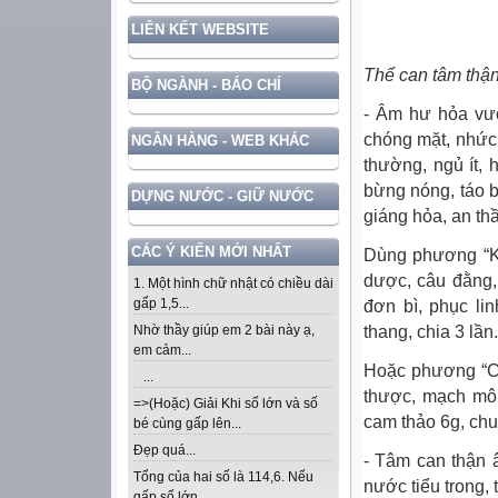
LIÊN KẾT WEBSITE
Thể can tâm thậ
BỘ NGÀNH - BÁO CHÍ
- Âm hư hỏa vượ
chóng mặt, nhức 
NGÂN HÀNG - WEB KHÁC
thường, ngủ ít,
bừng nóng, táo b
DỰNG NƯỚC - GIỮ NƯỚC
giáng hỏa, an th
CÁC Ý KIẾN MỚI NHẤT
Dùng phương “Kỷ
dược, câu đằng,
1. Một hình chữ nhật có chiều dài
gấp 1,5...
đơn bì, phục li
thang, chia 3 lần.
Nhờ thầy giúp em 2 bài này ạ,
em cảm...
Hoặc phương “Ch
...
thược, mạch môn
=>(Hoặc) Giải Khi số lớn và số
cam thảo 6g, chu
bé cùng gấp lên...
Đẹp quá...
- Tâm can thận â
Tổng của hai số là 114,6. Nếu
nước tiểu trong, 
gấp số lớn...