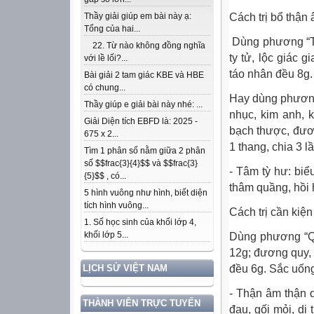
Cách trị bổ thận 
Thầy giải giúp em bài này ạ:
Tổng của hai...
Dùng phương “Tả
22. Từ nào không đồng nghĩa
ty tử, lộc giác 
với lề lối?...
táo nhân đều 8g.
Bài giải 2 tam giác KBE và HBE
có chung...
Hay dùng phương 
Thầy giúp e giải bài này nhé: ...
nhục, kim anh, k
Giải Diện tích EBFD là: 2025 -
bạch thược, đươ
675 x 2...
1 thang, chia 3 lầ
Tìm 1 phân số nằm giữa 2 phân
số $$frac{3}{4}$$ và $$frac{3}
- Tâm tỳ hư: biể
{5}$$ , có...
thâm quầng, hồi 
5 hình vuông như hình, biết diện
tích hình vuông...
Cách trị cần kiện
1. Số học sinh của khối lớp 4,
khối lớp 5...
Dùng phương “Quy
12g; đương quy, 
đều 6g. Sắc uống
LỊCH SỬ VIỆT NAM
- Thận âm thận d
THÀNH VIÊN TRỰC TUYẾN
đau, gối mỏi, di 