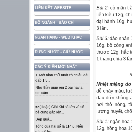
Bài 2:
cỏ mần trầ
LIÊN KẾT WEBSITE
liên kiều 12g, c
đại hành 16g, h
BỘ NGÀNH - BÁO CHÍ
3 lần.
NGÂN HÀNG - WEB KHÁC
Bài 3:
đào nhân 1
16g, bồ công an
thược 12g, hắc 
DỰNG NƯỚC - GIỮ NƯỚC
1 thang chia 3 lầ
CÁC Ý KIẾN MỚI NHẤT
R
1. Một hình chữ nhật có chiều dài
gấp 1,5...
Nhiệt miệng do t
Nhờ thầy giúp em 2 bài này ạ,
dễ chảy máu, lư
em cảm...
đau đớn không ă
...
hơi thở nóng, tâ
=>(Hoặc) Giải Khi số lớn và số
lương huyết, chố
bé cùng gấp lên...
Đẹp quá...
Bài 1:
ngân hoa 1
Tổng của hai số là 114,6. Nếu
12g, hồng hoa 10
gấp số lớn...