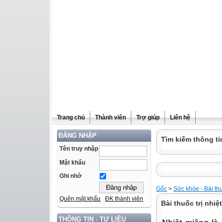
Trang chủ
Thành viên
Trợ giúp
Liên hệ
ĐĂNG NHẬP
Tìm kiếm thông ti
Tên truy nhập
Mật khẩu
Ghi nhớ
Gốc
>
Sức khỏe - Bài th
Quên mật khẩu
ĐK thành viên
Bài thuốc trị nhiệ
THÔNG TIN - TƯ LIỆU