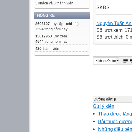
5 khách và 0 thành viên
SKĐS
THỐNG KÊ
Nguyễn Tuấn An
8603107
truy cập (
chi tiết
)
3594
trong hôm nay
Số lượt xem: 17
15012953
lượt xem
Số lượt thích: 0
4544
trong hôm nay
420
thành viên
Kích thước font
Đường dẫn
:
p
Gửi ý kiến
Thảo dược tăng 
Bài thuốc dưỡn
Những điều bệnh