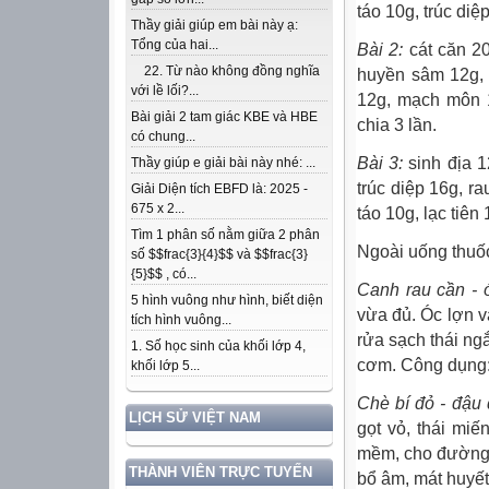
táo 10g, trúc diệ
Thầy giải giúp em bài này ạ:
Tổng của hai...
Bài 2:
cát căn 20
22. Từ nào không đồng nghĩa
huyền sâm 12g, 
với lề lối?...
12g, mạch môn 1
Bài giải 2 tam giác KBE và HBE
chia 3 lần.
có chung...
Bài 3:
sinh địa 1
Thầy giúp e giải bài này nhé: ...
trúc diệp 16g, r
Giải Diện tích EBFD là: 2025 -
675 x 2...
táo 10g, lạc tiên
Tìm 1 phân số nằm giữa 2 phân
Ngoài uống thuốc,
số $$frac{3}{4}$$ và $$frac{3}
{5}$$ , có...
Canh rau cần - ó
5 hình vuông như hình, biết diện
vừa đủ. Óc lợn v
tích hình vuông...
rửa sạch thái ng
1. Số học sinh của khối lớp 4,
cơm. Công dụng: 
khối lớp 5...
Chè bí đỏ - đậu 
LỊCH SỬ VIỆT NAM
gọt vỏ, thái miế
mềm, cho đường v
THÀNH VIÊN TRỰC TUYẾN
bổ âm, mát huyết