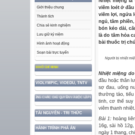
Nhiệt miệng l
viêm loét ở đầ
Giới thiệu chung
viêm lợi, ngứa 
Thành tích
ngủ, tâm phiền,
Chia sẻ kinh nghiệm
bón kéo dài, c
Lưu giữ kỷ niệm
là do tâm hỏa ca
bài thuốc trị c
Hình ảnh hoạt động
Soạn bài trực tuyến
Người bị nhiệt mi
 ĐỨC, PHONG CÁCH HỒ CHÍ MINH
Nhiệt miệng do
đầu hoặc thân lư
VIOLYMPIC, VIOEDU, TNTV
sợ đau, uống nư
thường táo, tiểu
ẮN VỚI BẢO VỆ VỮNG CHẮC CHỦ QUYỀN VÀ ĐỘC LẬP DÂN TỘC!
tinh, cơ thể su
viêm thanh nhiệt
TÀI NGUYÊN - TRI THỨC
Bài 1:
hoàng liên
16g, sài hồ 12g,
HÀNH TRÌNH PHÁ ÁN
ngày 1 thang, chi