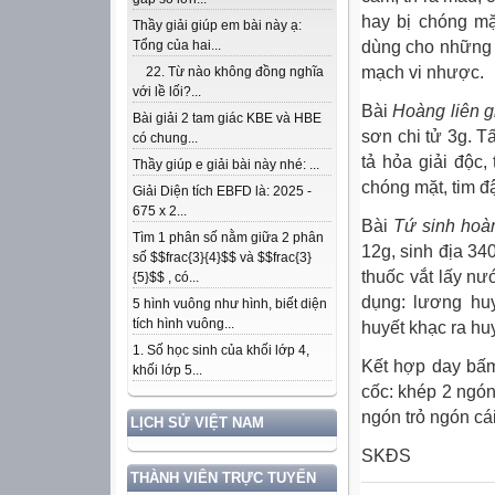
hay bị chóng mặt
Thầy giải giúp em bài này ạ:
dùng cho những n
Tổng của hai...
mạch vi nhược.
22. Từ nào không đồng nghĩa
với lề lối?...
Bài
Hoàng liên g
Bài giải 2 tam giác KBE và HBE
sơn chi tử 3g. T
có chung...
tả hỏa giải độc,
Thầy giúp e giải bài này nhé: ...
chóng mặt, tim đ
Giải Diện tích EBFD là: 2025 -
675 x 2...
Bài
Tứ sinh hoà
Tìm 1 phân số nằm giữa 2 phân
12g, sinh địa 34
số $$frac{3}{4}$$ và $$frac{3}
thuốc vắt lấy nư
{5}$$ , có...
dụng: lương huy
5 hình vuông như hình, biết diện
tích hình vuông...
huyết khạc ra hu
1. Số học sinh của khối lớp 4,
Kết hợp day bấm
khối lớp 5...
cốc: khép 2 ngón
ngón trỏ ngón cá
LỊCH SỬ VIỆT NAM
SKĐS
THÀNH VIÊN TRỰC TUYẾN