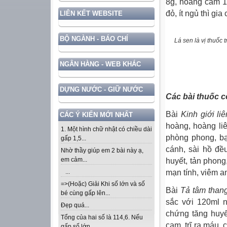
8g, hoàng cầm 1
đỏ, ít ngủ thì g
LIÊN KẾT WEBSITE
BỘ NGÀNH - BÁO CHÍ
Lá sen là vị thuốc 
NGÂN HÀNG - WEB KHÁC
DỰNG NƯỚC - GIỮ NƯỚC
Các bài thuốc 
Bài
Kinh giới li
CÁC Ý KIẾN MỚI NHẤT
hoàng, hoàng liê
1. Một hình chữ nhật có chiều dài
phòng phong, bạ
gấp 1,5...
cánh, sài hồ đề
Nhờ thầy giúp em 2 bài này ạ,
em cảm...
huyết, tản phong
mạn tính, viêm a
...
=>(Hoặc) Giải Khi số lớn và số
Bài
Tả tâm thang
bé cùng gấp lên...
sắc với 120ml n
Đẹp quá...
chứng tăng huyế
Tổng của hai số là 114,6. Nếu
cam, trĩ ra máu,
gấp số lớn...