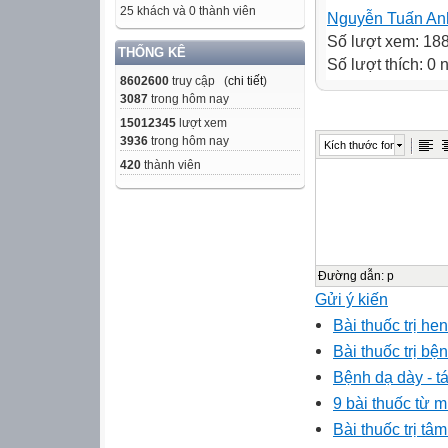
25 khách và 0 thành viên
Nguyễn Tuấn An
Số lượt xem: 18
THỐNG KÊ
Số lượt thích: 0
8602600
truy cập (
chi tiết
)
3087
trong hôm nay
15012345
lượt xem
3936
trong hôm nay
Kích thước font
420
thành viên
Đường dẫn
:
p
Gửi ý kiến
Bài thuốc trị he
Bài thuốc trị b
Bệnh dạ dày - t
9 bài thuốc từ 
Bài thuốc trị t