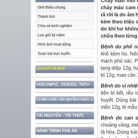
Chảy máu mũi c
chảy máu cam n
Giới thiệu chung
rã rời là do â
Thành tích
kèm theo triệu 
Chia sẻ kinh nghiệm
do khí hư không
Lưu giữ kỷ niệm
chữa theo từng
Hình ảnh hoạt động
Bệnh do phế nh
khô kèm ho. Nếu
Soạn bài trực tuyến
mạch phù sác. P
tang diệp 12g, h
ĐẠO ĐỨC, PHONG CÁCH HỒ CHÍ MINH
bì 12g, mao căn 
VIOLYMPIC, VIOEDU, TNTV
Bệnh do vị nhiệ
tiện bí kết, rê
huyết. Dùng bà
C GẮN VỚI BẢO VỆ VỮNG CHẮC CHỦ QUYỀN VÀ ĐỘC LẬP DÂN TỘC!
môn 12g, tri mẫu
TÀI NGUYÊN - TRI THỨC
Bệnh do can 
choáng váng, mi
HÀNH TRÌNH PHÁ ÁN
tả hỏa. Dùng bà