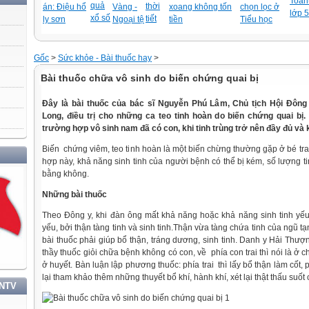
Toán-
quả
thời
án: Điệu hổ
Vàng -
xoang không tốn
chọn lọc ở
lớp 5
xổ số
tiết
ly sơn
Ngoại tệ
tiền
Tiểu học
Gốc
>
Sức khỏe - Bài thuốc hay
>
Bài thuốc chữa vô sinh do biến chứng quai bị
Đây là bài thuốc của bác sĩ Nguyễn Phú Lâm, Chủ tịch Hội Đông 
Long, điều trị cho những ca teo tinh hoàn do biến chứng quai bị.
trường hợp vô sinh nam đã có con, khi tinh trùng trở nên đầy đủ và
Biến chứng viêm, teo tinh hoàn là một biến chừng thường gặp ở bé trai 
hợp này, khả năng sinh tinh của người bệnh có thể bị kém, số lượng t
bằng không.
Những bài thuốc
Theo Đông y, khi đàn ông mất khả năng hoặc khả năng sinh tinh yếu,
yếu, bởi thận tàng tinh và sinh tinh.Thận vừa tàng chứa tinh của ngũ tạ
bài thuốc phải giúp bổ thận, tráng dương, sinh tinh. Danh y Hải Thư
thầy thuốc giỏi chữa bệnh không có con, về phía con trai thì nói là ở ch
ở huyết. Bàn luận lập phương thuốc: phía trai thì lấy bổ thận làm cốt, 
lại tham khảo thêm những thuyết bổ khí, hành khí, xét lại thật thấu suốt 
TNTV