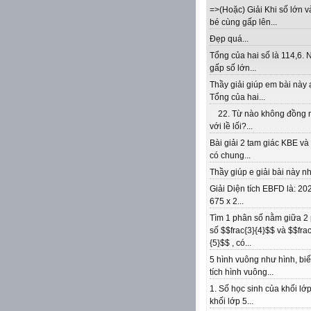
=>(Hoặc) Giải Khi số lớn v
bé cùng gấp lên...
Đẹp quá...
Tổng của hai số là 114,6. 
gấp số lớn...
Thầy giải giúp em bài này 
Tổng của hai...
22. Từ nào không đồng 
với lề lối?...
Bài giải 2 tam giác KBE v
có chung...
Thầy giúp e giải bài này nhé
Giải Diện tích EBFD là: 202
675 x 2...
Tìm 1 phân số nằm giữa 2
số $$frac{3}{4}$$ và $$frac
{5}$$ , có...
5 hình vuông như hình, biế
tích hình vuông...
1. Số học sinh của khối lớp
khối lớp 5...