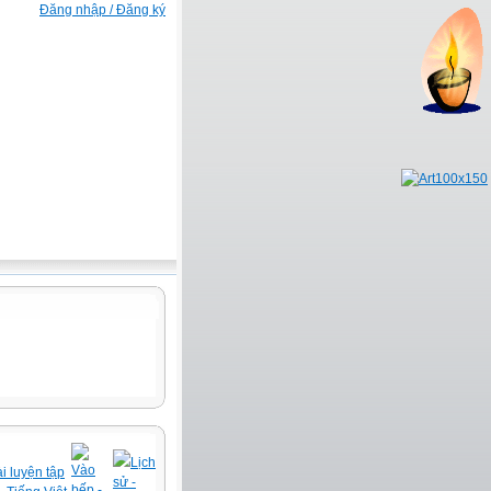
Đăng nhập / Đăng ký
Lịch
Vào
i luyện tập
sử -
bếp -