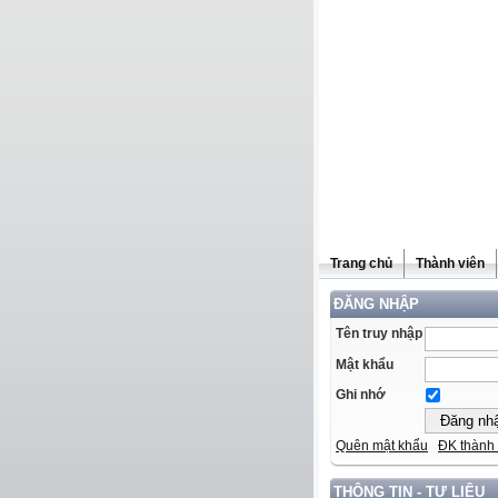
Trang chủ
Thành viên
ĐĂNG NHẬP
Tên truy nhập
Mật khẩu
Ghi nhớ
Quên mật khẩu
ĐK thành 
THÔNG TIN - TƯ LIỆU