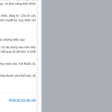
c, có khả năng kích thích
thần, tăng trí. Chủ trị các
khí huyết hư suy, thần chí
hủ những điều sau:
c có tác dụng sau nửa liệu
 kết quả sẽ tốt hơn vì chất
ng rượu bia, hút thuốc lá,
 uống thuốc như thế nào, số
Nhắn tin cho tác giả