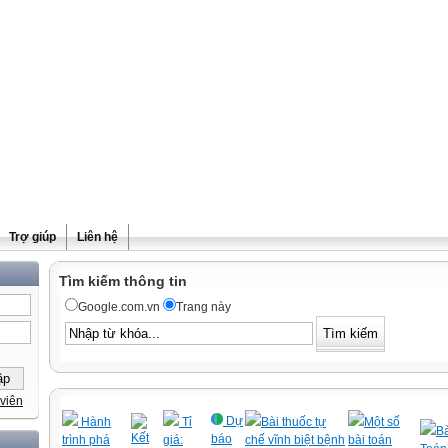
Trợ giúp
Liên hệ
Tìm kiếm thông tin
Google.com.vn
Trang này
viên
Dự
Hành
Tỉ
Bài thuốc tự
Một số
Bà
Kết
báo
trình phá
giá:
chế vĩnh biệt bệnh
bài toán