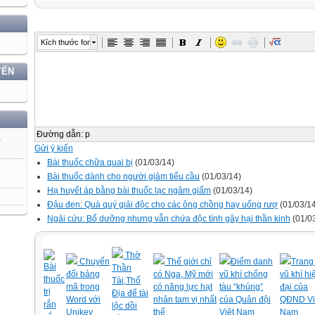
Kích thước font
YẾN
Đường dẫn
:
p
)
Gửi ý kiến
Bài thuốc chữa quai bị
(01/03/14)
Bài thuốc dành cho người giảm tiểu cầu
(01/03/14)
Hạ huyết áp bằng bài thuốc lạc ngâm giấm
(01/03/14)
Đậu đen: Quà quý giải độc cho các ông chồng hay uống rượ
(01/03/1
Ngải cứu: Bổ dưỡng nhưng vẫn chứa độc tính gây hại thần kinh
(01/0
Thờ
Chuyển
Thế giới chỉ
Điểm danh
Trang 
Bài
Thần
đổi bảng
có Nga, Mỹ mới
vũ khí chống
vũ khí hi
thuốc
Tài,Thổ
mã trong
có năng lực hạt
tàu “khủng”
đại của
trị
Địa để tài
Word với
nhân tam vị nhất
của Quân đội
QĐND Vi
rắn
lộc dồi
Unikey
thể
Việt Nam
Nam