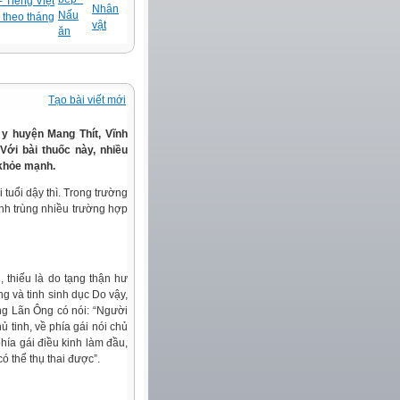
 Tiếng Việt
Nhân
Nấu
 theo tháng
vật
ăn
Tạo bài viết mới
y huyện Mang Thít, Vĩnh
 Với bài thuốc này, nhiều
 khỏe mạnh.
tuổi dậy thì. Trong trường
inh trùng nhiều trường hợp
 thiếu là do tạng thận hư
ng và tinh sinh dục Do vậy,
ợng Lãn Ông có nói: “Người
ủ tinh, về phía gái nói chủ
phía gái điều kinh làm đầu,
có thể thụ thai được”.