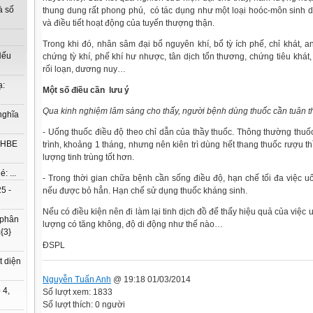
à số
thung dung rất phong phú, có tác dụng như một loại hoóc-môn sinh dụ
và điều tiết hoạt động của tuyến thượng thận.
Trong khi đó, nhân sâm đại bổ nguyên khí, bổ tỳ ích phế, chỉ khát, an 
Nếu
chứng tỳ khí, phế khí hư nhược, tân dịch tổn thương, chứng tiêu khát, 
rối loạn, dương nuy…
ạ:
Một số điều cần lưu ý
Qua kinh nghiệm lâm sàng cho thấy, người bệnh dùng thuốc cần tuân t
nghĩa
- Uống thuốc điều độ theo chỉ dẫn của thầy thuốc. Thông thường thuố
à HBE
trình, khoảng 1 tháng, nhưng nên kiên trì dùng hết thang thuốc rượu thì
lượng tinh trùng tốt hơn.
: ...
- Trong thời gian chữa bệnh cần sống điều độ, hạn chế tối đa việc uố
5 -
nếu được bỏ hẳn. Hạn chế sử dụng thuốc kháng sinh.
Nếu có điều kiện nên đi làm lại tinh dịch đồ để thấy hiệu quả của việc
 phân
lượng có tăng không, độ di động như thế nào…
{3}
ĐSPL
t diện
Nguyễn Tuấn Anh
@ 19:18 01/03/2014
 4,
Số lượt xem: 1833
Số lượt thích: 0 người