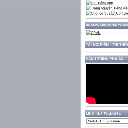
NG VÀ PHÁT TRIỂN ĐẤT NƯỚC GẮN VỚI BẢO VỆ VỮNG CHẮC CHỦ QUYỀN VÀ ĐỘC LẬP DÂ
TÀI NGUYÊN - TRI THỨ
HÀNH TRÌNH PHÁ ÁN
LIÊN KẾT WEBSITE