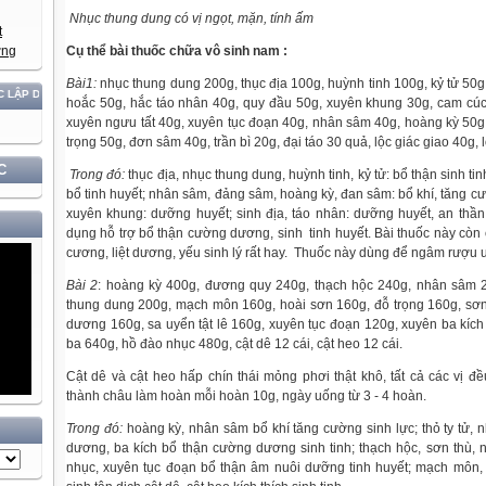
Nhục thung dung có vị ngọt, mặn, tính ấm
Cụ thể bài thuốc chữa vô sinh nam :
Bài1:
nhục thung dung 200g, thục địa 100g, huỳnh tinh 100g, kỷ tử 50
N TỘC!
hoắc 50g, hắc táo nhân 40g, quy đầu 50g, xuyên khung 30g, cam cúc 
xuyên ngưu tất 40g, xuyên tục đoạn 40g, nhân sâm 40g, hoàng kỳ 50
trọng 50g, đơn sâm 40g, trần bì 20g, đại táo 30 quả, lộc giác giao 40g,
C
Trong đó:
thục địa, nhục thung dung, huỳnh tinh, kỷ tử: bổ thận sinh tin
bổ tinh huyết; nhân sâm, đảng sâm, hoàng kỳ, đan sâm: bổ khí, tăng 
xuyên khung: dưỡng huyết; sinh địa, táo nhân: dưỡng huyết, an thần.
dụng hỗ trợ bổ thận cường dương, sinh tinh huyết. Bài thuốc này còn
cương, liệt dương, yếu sinh lý rất hay. Thuốc này dùng để ngâm rượu 
Bài 2
: hoàng kỳ 400g, đương quy 240g, thạch hộc 240g, nhân sâm 20
thung dung 200g, mạch môn 160g, hoài sơn 160g, đỗ trọng 160g, sơn 
dương 160g, sa uyển tật lê 160g, xuyên tục đoạn 120g, xuyên ba kích 
ba 640g, hồ đào nhục 480g, cật dê 12 cái, cật heo 12 cái.
Cật dê và cật heo hấp chín thái mỏng phơi thật khô, tất cả các vị đ
thành châu làm hoàn mỗi hoàn 10g, ngày uống từ 3 - 4 hoàn.
Trong đó:
hoàng kỳ, nhân sâm bổ khí tăng cường sinh lực; thỏ ty tử, n
dương, ba kích bổ thận cường dương sinh tinh; thạch hộc, sơn thù, n
nhục, xuyên tục đoạn bổ thận âm nuôi dưỡng tinh huyết; mạch môn,