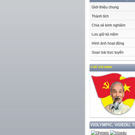
Giới thiệu chung
Thành tích
Chia sẻ kinh nghiệm
Lưu giữ kỷ niệm
Hình ảnh hoạt động
Soạn bài trực tuyến
P VÀ LÀM THEO TƯ TƯỞNG, ĐẠO ĐỨC, PHONG CÁCH HỒ CHÍ MINH
VIOLYMPIC, VIOEDU, 