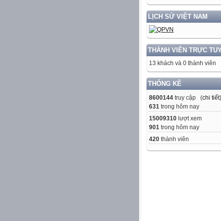
LỊCH SỬ VIỆT NAM
THÀNH VIÊN TRỰC TU
13 khách và 0 thành viên
THỐNG KÊ
8600144
truy cập (
chi tiết
631
trong hôm nay
15009310
lượt xem
901
trong hôm nay
420
thành viên