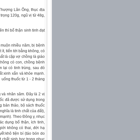
 Thượng Lãn Ông, thục địa
trọng 120g, ngũ vị tử 48g,
 thì bổ thận sinh tinh đạt
m muộn nhiều năm, bị bệnh
 ít, tiến tới bằng không, có
ất là cặp vợ chồng là giáo
không có con, chồng bệnh
 lại có tinh trùng, sau đó
rất xinh xắn và khỏe mạnh.
 uống thuốc từ 1 - 2 tháng
g và nhân sâm. Đây là 2 vị
uốc đã được sử dụng trong
g bản thảo, bộ sách thuốc
ghĩa là tinh chất của đất),
n mạnh). Theo Đông y, nhục
ác dụng bổ thận, ích tinh,
giới không có thai, đới hạ
ết khô tiện bí (táo bón do
t chất sinh học trong nhục