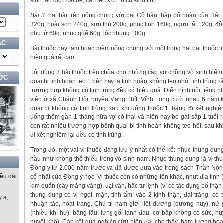
sinh tân dịch.cật dê, cật heo kích thích sinh tinh.
Bài 3:
hai bài trên uống chung với bài Cố bản thập bổ hoàn của Hải
320g, hoài sơn 240g, sơn thù 200g, phục linh 160g, ngưu tất 120g, đỗ 
phụ tử 60g, nhục quế 60g, lộc nhung 100g.
ÁC
Bài thuốc này làm hoàn mềm uống chung với một trong hai bài thuốc trên
hiệu quả rất cao.
Tôi dùng 3 bài thuốc trên chữa cho những cặp vợ chồng vô sinh hiế
ỚC
quai bị tinh hoàn teo 1 bên hay là tinh hoàn không teo nhỏ, tinh trùng rất
trường hợp không có tinh trùng đều có hiệu quả. Điển hình nổi tiếng nh
viên ở xã Chánh Hội, huyện Mang Thít, Vĩnh Long cưới nhau 6 năm 
quai bị không có tinh trùng, sau khi uống thuốc 1 tháng đi xét nghiệm
uống thêm gần 1 tháng nữa vợ có thai và hiện nay bé gái sắp 1 tuổi 
còn rất nhiều trường hợp bệnh quai bị tinh hoàn không teo hết, sau khi
đi xét nghiệm lại đều có tinh trùng.
Trong đó, một vài vị thuốc đáng lưu ý nhất có thể kể: nhục thung dun
hầu như không thể thiếu trong vô sinh nam. Nhục thung dung là vị th
Đông y từ 2.000 năm trước và đã được đưa vào trong sách Thần Nôn
iều dài
cổ nhất của Đông y học. Vị thuốc còn có những tên khác, như: địa tinh (n
kim duẩn (cây măng vàng), đại vân, hắc tư lệnh (vì có tác dụng bổ thậ
thung dung có vị ngọt, mặn, tính ấm; vào 2 kinh thận, đại tràng; có t
y ạ,
nhuận táo, hoạt tràng. Chủ trị nam giới liệt dương (dương nuy), nữ 
(nhiều khí hư), băng lậu, lưng gối lạnh đau, cơ bắp không có sức, huy
huyết khô). Các kết quả nghiên cứu hiện đại cho thấy, hàm lượng hoạ