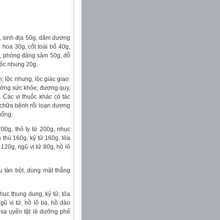
g, sinh địa 50g, dâm dương
hoa 30g, cốt toái bổ 40g,
g, phòng đảng sâm 50g, đỗ
 lộc nhung 20g.
h; lộc nhung, lộc giác giao:
cường sức khỏe; đương quy,
 Các vị thuốc khác có tác
 chữa bệnh rối loạn dương
uống.
0g, thỏ ty tử 200g, nhục
thù 160g, kỷ tử 160g, tỏa
120g, ngũ vị tử 80g, hồ lô
ều tán bột, dùng mật thắng
hục thung dung, kỷ tử, tỏa
gũ vị tử, hồ lô ba, hồ đào
 sa uyển tật lê dưỡng phế