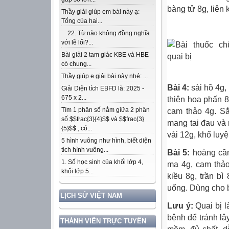
bàng tử 8g, liên
Thầy giải giúp em bài này ạ:
Tổng của hai...
22. Từ nào không đồng nghĩa
với lề lối?...
Bài giải 2 tam giác KBE và HBE
có chung...
Thầy giúp e giải bài này nhé: ...
Bài 4:
sài hồ 4g,
Giải Diện tích EBFD là: 2025 -
675 x 2...
thiên hoa phấn 8
Tìm 1 phân số nằm giữa 2 phân
cam thảo 4g. S
số $$frac{3}{4}$$ và $$frac{3}
mang tai đau và 
{5}$$ , có...
vải 12g, khổ luyệ
5 hình vuông như hình, biết diện
tích hình vuông...
Bài 5:
hoàng cầm
1. Số học sinh của khối lớp 4,
ma 4g, cam thảo
khối lớp 5...
kiều 8g, trần b
uống. Dùng cho 
LỊCH SỬ VIỆT NAM
Lưu ý:
Quai bị l
bệnh để tránh lâ
THÀNH VIÊN TRỰC TUYẾN