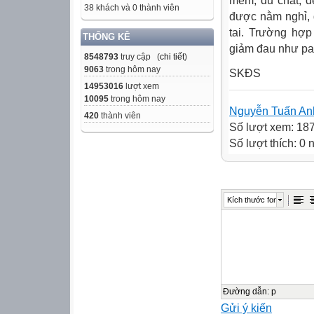
mềm, đủ chất, d
38 khách và 0 thành viên
được nằm nghỉ, 
tai. Trường hợp
THỐNG KÊ
giảm đau như pa
8548793
truy cập (
chi tiết
)
9063
trong hôm nay
SKĐS
14953016
lượt xem
10095
trong hôm nay
Nguyễn Tuấn An
420
thành viên
Số lượt xem: 18
Số lượt thích: 0
Kích thước font
Đường dẫn
:
p
Gửi ý kiến