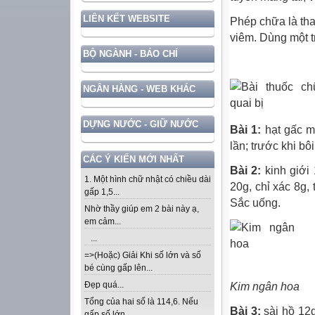
LIÊN KẾT WEBSITE
Phép chữa là tha
viêm. Dùng một t
BỘ NGÀNH - BÁO CHÍ
NGÂN HÀNG - WEB KHÁC
DỰNG NƯỚC - GIỮ NƯỚC
Bài 1:
hạt gấc m
lần; trước khi bô
CÁC Ý KIẾN MỚI NHẤT
Bài 2:
kinh giới 
1. Một hình chữ nhật có chiều dài
20g, chỉ xác 8g,
gấp 1,5...
Sắc uống.
Nhờ thầy giúp em 2 bài này ạ,
em cảm...
...
=>(Hoặc) Giải Khi số lớn và số
bé cùng gấp lên...
Đẹp quá...
Kim ngân hoa
Tổng của hai số là 114,6. Nếu
Bài 3:
sài hồ 12g
gấp số lớn...