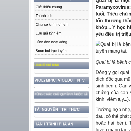
Quai bị là một
Paramyxovirus;
Giới thiệu chung
tuổi. Triệu chứ
Thành tích
tổn thương thần
Chia sẻ kinh nghiệm
khớp... Y học h
Lưu giữ kỷ niệm
yếu điều trị tri
Hình ảnh hoạt động
Soạn bài trực tuyến
Quai bị là bệnh c
O ĐỨC, PHONG CÁCH HỒ CHÍ MINH
Đông y gọi quai
dịch độc qua mũi
VIOLYMPIC, VIOEDU, TNTV
sinh bệnh. Can v
chứng của can v
 GẮN VỚI BẢO VỆ VỮNG CHẮC CHỦ QUYỀN VÀ ĐỘC LẬP DÂN TỘC!
kinh, viêm tụy...).
Trường hợp nhẹ,
TÀI NGUYÊN - TRI THỨC
đau, có thể phát
hoặc hai bên).
HÀNH TRÌNH PHÁ ÁN
tuyến mang tai, 