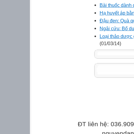
Bài thuốc dành 
Hạ huyết áp bằn
Đậu đen: Quà qu
Ngải cứu: Bổ dư
Loại thảo dược 
(01/03/14)
ĐT liên hệ: 036.90
nguyenda