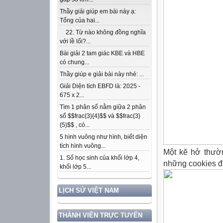
Thầy giải giúp em bài này ạ:
Tổng của hai...
22. Từ nào không đồng nghĩa
với lề lối?...
Bài giải 2 tam giác KBE và HBE
có chung...
Thầy giúp e giải bài này nhé: ...
Giải Diện tích EBFD là: 2025 -
675 x 2...
Tìm 1 phân số nằm giữa 2 phân
số $$frac{3}{4}$$ và $$frac{3}
{5}$$ , có...
5 hình vuông như hình, biết diện
tích hình vuông...
Một kẽ hở thường
1. Số học sinh của khối lớp 4,
những cookies đư
khối lớp 5...
LỊCH SỬ VIỆT NAM
THÀNH VIÊN TRỰC TUYẾN