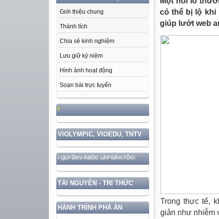
Một nỗi lo thườ
có thể bị lộ kh
Giới thiệu chung
giúp lướt web a
Thành tích
Chia sẻ kinh nghiệm
Lưu giữ kỷ niệm
Hình ảnh hoạt động
Soạn bài trực tuyến
HỌC TẬP VÀ LÀM THEO TƯ TƯỞNG, Đ
VIOLYMPIC, VIOEDU, TNTV
NG CHẮC CHỦ QUYỀN VÀ ĐỘC LẬP DÂN TỘC!
TÀI NGUYÊN - TRI THỨC
Trong thực tế, 
HÀNH TRÌNH PHÁ ÁN
giản như nhiễm v