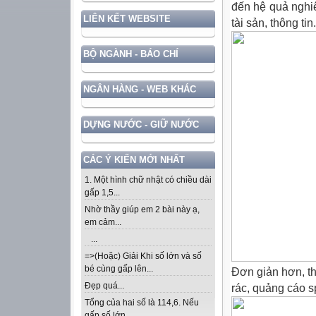
đến hệ quả nghiê
LIÊN KẾT WEBSITE
tài sản, thông ti
BỘ NGÀNH - BÁO CHÍ
NGÂN HÀNG - WEB KHÁC
DỰNG NƯỚC - GIỮ NƯỚC
CÁC Ý KIẾN MỚI NHẤT
1. Một hình chữ nhật có chiều dài
gấp 1,5...
Nhờ thầy giúp em 2 bài này ạ,
em cảm...
...
=>(Hoặc) Giải Khi số lớn và số
bé cùng gấp lên...
Đơn giản hơn, th
Đẹp quá...
rác, quảng cáo s
Tổng của hai số là 114,6. Nếu
gấp số lớn...