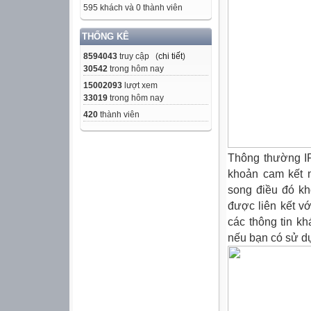
595 khách và 0 thành viên
THỐNG KÊ
8594043
truy cập (
chi tiết
)
30542
trong hôm nay
15002093
lượt xem
33019
trong hôm nay
420
thành viên
Thông thường IP
khoản cam kết 
song điều đó kh
được liên kết vớ
các thông tin kh
nếu bạn có sử d