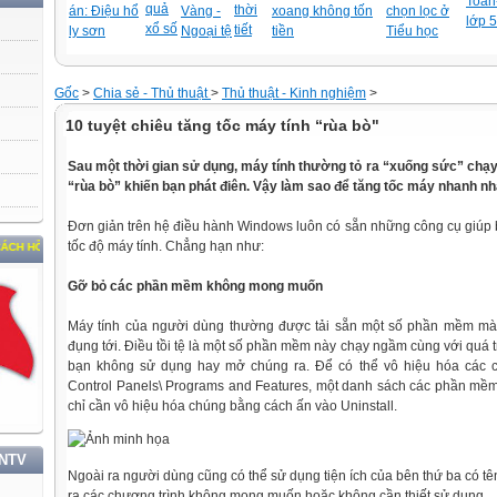
Toán-
quả
thời
án: Điệu hổ
Vàng -
xoang không tốn
chọn lọc ở
lớp 5
xổ số
tiết
ly sơn
Ngoại tệ
tiền
Tiểu học
Gốc
>
Chia sẻ - Thủ thuật
>
Thủ thuật - Kinh nghiệm
>
10 tuyệt chiêu tăng tốc máy tính “rùa bò"
Sau một thời gian sử dụng, máy tính thường tỏ ra “xuống sức” chạ
“rùa bò” khiến bạn phát điên. Vậy làm sao để tăng tốc máy nhanh nh
Đơn giản trên hệ điều hành Windows luôn có sẵn những công cụ giúp 
tốc độ máy tính. Chẳng hạn như:
HÍ MINH
Gỡ bỏ các phần mềm không mong muốn
Máy tính của người dùng thường được tải sẵn một số phần mềm mà
đụng tới. Điều tồi tệ là một số phần mềm này chạy ngầm cùng với quá t
bạn không sử dụng hay mở chúng ra. Để có thể vô hiệu hóa các c
Control Panels\ Programs and Features, một danh sách các phần mềm 
chỉ cần vô hiệu hóa chúng bằng cách ấn vào Uninstall.
TNTV
Ngoài ra người dùng cũng có thể sử dụng tiện ích của bên thứ ba có tên
ra các chương trình không mong muốn hoặc không cần thiết sử dụng.