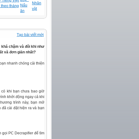
 Tiếng Việt
Nhân
Nấu
 theo tháng
vật
ăn
Tạo bài viết mới
y khá chậm và đôi khi như
ất và đơn giản nhất?
bạn nhanh chóng cải thiện
 có khi bạn chưa bao giờ
rình khởi động ngay cả khi
hương trình này, bạn mở
đã cài đặt hiện ra và bạn
 gọi PC Decrapifier để tìm