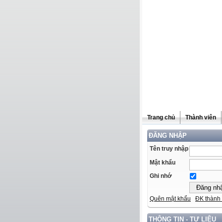
Trang chủ
Thành viên
ĐĂNG NHẬP
Tên truy nhập
Mật khẩu
Ghi nhớ
Quên mật khẩu
ĐK thành 
THÔNG TIN - TƯ LIỆU