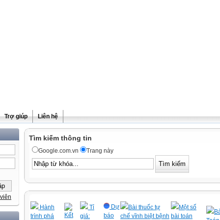
Trợ giúp
Liên hệ
Tìm kiếm thông tin
Google.com.vn
Trang này
viên
Dự
Hành
Tỉ
Bài thuốc tự
Một số
Bà
Kết
báo
trình phá
giá:
chế vĩnh biệt bệnh
bài toán