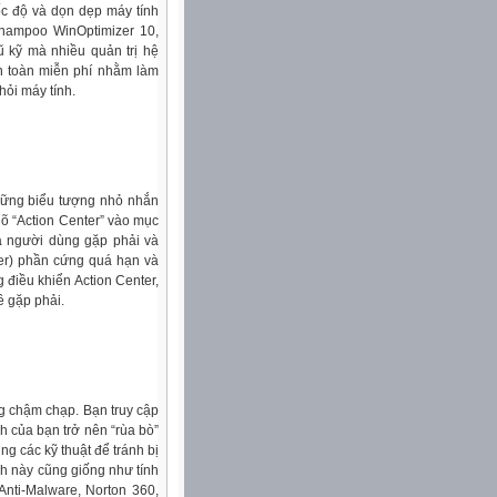
ốc độ và dọn dẹp máy tính
hampoo WinOptimizer 10,
ũ kỹ mà nhiều quản trị hệ
àn toàn miễn phí nhằm làm
hỏi máy tính.
 những biểu tượng nhỏ nhắn
gõ “Action Center” vào mục
mà người dùng gặp phải và
iver) phần cứng quá hạn và
 điều khiển Action Center,
ề gặp phải.
g chậm chạp. Bạn truy cập
nh của bạn trở nên “rùa bò”
ng các kỹ thuật để tránh bị
ích này cũng giống như tính
ti-Malware, Norton 360,