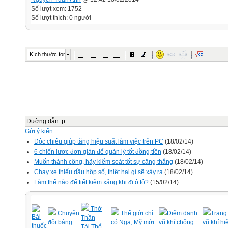
Số lượt xem: 1752
Số lượt thích: 0 người
Kích thước font
Đường dẫn
:
p
Gửi ý kiến
Độc chiêu giúp tăng hiệu suất làm việc trên PC
(18/02/14)
6 chiến lược đơn giản để quản lý tốt đồng tiền
(18/02/14)
Muốn thành công, hãy kiểm soát tốt sự căng thẳng
(18/02/14)
Chạy xe thiếu dầu hộp số, thiệt hại gì sẽ xảy ra
(18/02/14)
Làm thế nào để tiết kiệm xăng khi đi ô tô?
(15/02/14)
Thờ
Chuyển
Thế giới chỉ
Điểm danh
Trang 
Bài
Thần
đổi bảng
có Nga, Mỹ mới
vũ khí chống
vũ khí hi
thuốc
Tài,Thổ