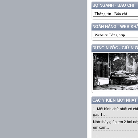
BỘ NGÀNH - BÁO CHÍ
NGÂN HÀNG - WEB KH
DỰNG NƯỚC - GIỮ NƯ
CÁC Ý KIẾN MỚI NHẤT
1. Một hình chữ nhật có ch
gấp 1,5...
Nhờ thầy giúp em 2 bài nà
em cảm...
...