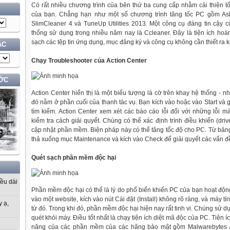
Có rất nhiều chương trình của bên thứ ba cung cấp nhằm cải thiện t
của bạn. Chẳng hạn như một số chương trình tăng tốc PC gồm As
SlimCleaner 4 và TuneUp Utilities 2013. Một công cụ đáng tin cậy c
thống sử dụng trong nhiều năm nay là Ccleaner. Đây là tiện ích ho
sạch các tệp tin ứng dụng, mục đăng ký và công cụ không cần thiết ra k
ÁC
Chạy Troubleshooter của Action Center
ỚC
Action Center hiển thị là một biểu tượng lá cờ trên khay hệ thống -
đó nằm ở phần cuối của thanh tác vụ. Bạn kích vào hoặc vào Start và 
tìm kiếm. Action Center xem xét các báo cáo lỗi đối với những lỗi 
kiểm tra cách giải quyết. Chúng có thể xác định trình điều khiển (dr
cập nhật phần mềm. Biện pháp này có thể tăng tốc độ cho PC. Từ bảng
thả xuống mục Maintenance và kích vào Check để giải quyết các vấn đ
Quét sạch phần mềm độc hại
iều dài
Phần mềm độc hại có thể là lý do phổ biến khiến PC của bạn hoạt độn
vào một website, kích vào nút Cài đặt (Install) không rõ ràng, và máy tí
y ạ,
từ đó. Trong khi đó, phần mềm độc hại hiện nay rất tinh vi. Chúng sử dụ
quét khỏi máy. Điều tốt nhất là chạy tiện ích diệt mã độc của PC. Tiện 
năng của các phần mềm của các hãng bảo mật gồm Malwarebytes An