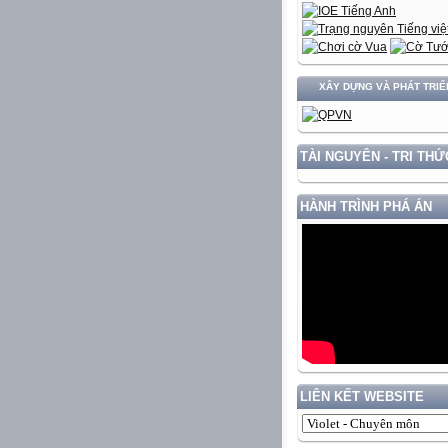
XÂY DỰNG VÀ PHÁT TRIỂN ĐẤT NƯ
TÀI NGUYÊN - TRI THỨ
HÀNH TRÌNH PHÁ ÁN
LIÊN KẾT WEBSITE