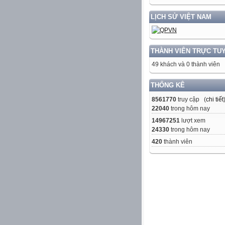
LỊCH SỬ VIỆT NAM
THÀNH VIÊN TRỰC TU
49 khách và 0 thành viên
THỐNG KÊ
8561770
truy cập (
chi tiết
22040
trong hôm nay
14967251
lượt xem
24330
trong hôm nay
420
thành viên