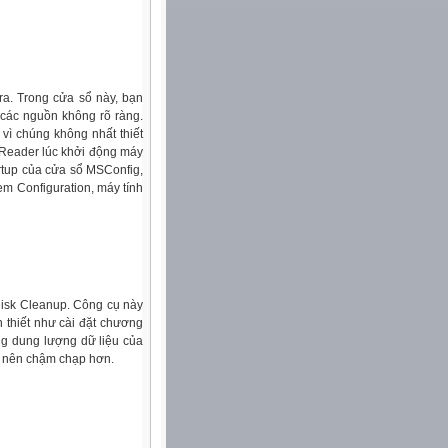
ra. Trong cửa sổ này, bạn
 các nguồn không rõ ràng.
vì chúng không nhất thiết
 Reader lúc khởi động máy
artup của cửa sổ MSConfig,
tem Configuration, máy tính
Disk Cleanup. Công cụ này
n thiết như cài đặt chương
ổng dung lượng dữ liệu của
rở nên chậm chạp hơn.