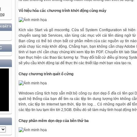
Vô hiệu hóa các chương trình khởi động cùng máy
ỚC GẮN VỚI BẢO VỆ VỮNG CHẮC CHỦ QUYỀN VÀ ĐỘC LẬP DÂN TỘC!
Kích vào Start và gõ msconfig. Cửa sổ System Configuration sẽ hiện 
chuyển sang tab Services, săn lùng các mục với cái tên đáng ngờ từ
Bạn cũng có thể bỏ chọn bất cứ phần mềm của các nguồn uy tín nào 
phải chạy lúc máy khởi động. Chẳng hạn, bạn không cần chạy Adobe
C
tính vì bạn chỉ cần chạy chúng khi xem tệp tin PDF. Chuyển tới tab St
bạn thực hiện các thao tác tương tự. Thay đổi bất cứ điều gì trong Sys
sẽ yêu cầu khởi động lại để thực thi các thiết lập mới bạn vừa tạo ra.
Chạy chương trình quét ổ cứng
Windows cũng tích hợp sẵn một bộ công cụ dọn dẹp ổ đĩa có tên gọi 
quét hệ thống của bạn để tìm ra các tệp tin dung lượng lớn không cầ
trình, các tệp tin Internet tạm thời, tệp tin log… Có những người để t
các tệp tin lưu tạm lên tới 2,5GB. Điều đó sẽ làm máy tính hoạt động t
Chạy phần mềm dọn dẹp của bên thứ ba