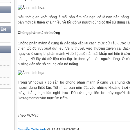
Nếu thời gian khởi động là mối bận tâm của bạn, có lẽ bạn nên nâng
bản mới cải thiện khá nhiều về tốc độ và người dùng có thể sử dụng c
YẾN
Chống phân mảnh ổ cứng
Chống phân mảnh ổ cứng là việc sắp xếp lại cách thức dữ liệu được lư
thiện tốc độ truy xuất dữ liệu. Về lý thuyết, việc thường xuyên cài đ
nguy cơ ổ cứng bị phân mảnh vì dữ liệu sẽ nằm rải khắp nơi trên ổ cứ
)
liên tục để lấy đủ dữ liệu của tập tin theo yêu cầu người dùng. Ổ c
hưởng đến tốc độ chung của hệ thống.
Trong Windows 7 có sẵn bộ chống phân mảnh ổ cứng và chúng chạy
người dùng thiết lập. Tốt nhất, bạn nên đặt vào những khoảng thờ
máy, chẳng hạn lúc nghỉ trưa. Để sử dụng tiện ích này người d
Defragmenter vào mục tìm kiếm.
Theo PCMag
Nguyễn Tuấn Anh
@ 12:42 18/02/2014