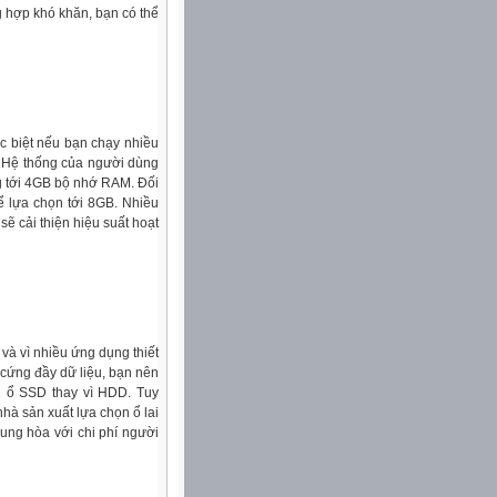
g hợp khó khăn, bạn có thể
c biệt nếu bạn chạy nhiều
. Hệ thống của người dùng
 tới 4GB bộ nhớ RAM. Đối
ể lựa chọn tới 8GB. Nhiều
sẽ cải thiện hiệu suất hoạt
à vì nhiều ứng dụng thiết
 cứng đầy dữ liệu, bạn nên
 ổ SSD thay vì HDD. Tuy
hà sản xuất lựa chọn ổ lai
ung hòa với chi phí người