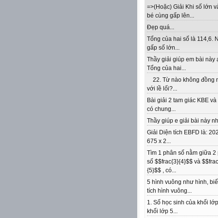
=>(Hoặc) Giải Khi số lớn v
bé cùng gấp lên...
Đẹp quá...
Tổng của hai số là 114,6. 
gấp số lớn...
Thầy giải giúp em bài này 
Tổng của hai...
22. Từ nào không đồng 
với lề lối?...
Bài giải 2 tam giác KBE v
có chung...
Thầy giúp e giải bài này nhé
Giải Diện tích EBFD là: 202
675 x 2...
Tìm 1 phân số nằm giữa 2
số $$frac{3}{4}$$ và $$frac
{5}$$ , có...
5 hình vuông như hình, biế
tích hình vuông...
1. Số học sinh của khối lớp
khối lớp 5...