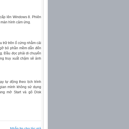
 cấp lên Windows 8. Phiên
ả màn hình cảm ứng.
u trữ trên ổ cứng nhằm cải
ặt, gỡ bỏ phần mềm dẫn đến
ng. Đầu đọc phải di chuyển
ứng truy xuất chậm sẽ ảnh
 tự động theo lịch trình
i gian mình không sử dụng
ùng mở Start và gõ Disk
Nhắn tin cho tác giả