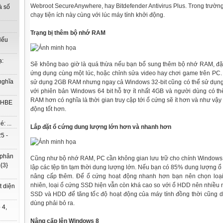
Webroot SecureAnywhere, hay Bitdefender Antivirus Plus. Trong trườn
à số
chạy tiện ích này cùng với lúc máy tính khởi động.
Trạng bị thêm bộ nhớ RAM
Nếu
ạ:
Sẽ không bao giờ là quá thừa nếu bạn bổ sung thêm bộ nhớ RAM, đặ
ứng dụng cùng một lúc, hoặc chỉnh sửa video hay chơi game trên PC
nghĩa
sử dụng 2GB RAM nhưng ngay cả Windows 32-bit cũng có thể sử dụng
với phiên bản Windows 64 bit hỗ trợ ít nhất 4GB và người dùng có th
RAM hơn có nghĩa là thời gian truy cập tới ổ cứng sẽ ít hơn và như vậy 
à HBE
động tốt hơn.
: ...
Lắp đặt ổ cứng dung lượng lớn hơn và nhanh hơn
5 -
 phân
Cũng như bộ nhớ RAM, PC cần không gian lưu trữ cho chính Windows v
{3}
lập các tệp tin tạm thời dung lượng lớn. Nếu bạn có 85% dung lượng ổ
nâng cấp thêm. Để ổ cứng hoạt động nhanh hơn bạn nên chọn loại
nhiên, loại ổ cứng SSD hiện vẫn còn khá cao so với ổ HDD nên nhiều n
t diện
SSD và HDD để tăng tốc độ hoạt động của máy tính đồng thời cũng d
dùng phải bỏ ra.
 4,
Nâng cấp lên Windows 8