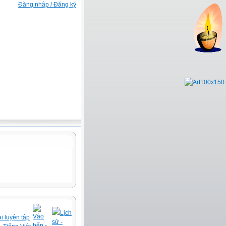
Đăng nhập / Đăng ký
Lịch
Vào
i luyện tập
sử -
bếp -