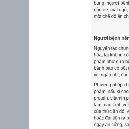
bụng, người bệnh
nôn ọe, mất ngủ, 
một chế độ ăn ch
Người bệnh nên
Nguyên tắc chung
hóa, lại không có
phẩm như sữa bò,
bánh bao có bột 
vịt, ngân nhĩ, đại t
Phương pháp chế 
phẩm, nấu kĩ ch
protein, vitamin 
làm mau lành vết
của thức ăn đối 
hoặc đại tiện ra
ngay ăn cứng, sa