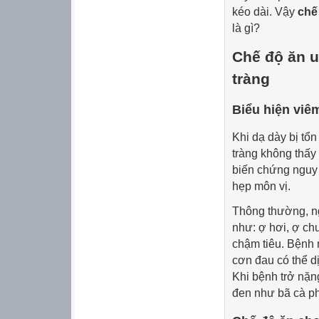
kéo dài. Vậy
chế
là gì?
Chế độ ăn u
tràng
Biểu hiện viêm
Khi dạ dày bị tổ
tràng không thấy 
biến chứng nguy 
hẹp môn vị.
Thông thường, ng
như: ợ hơi, ợ ch
chậm tiêu. Bệnh 
cơn đau có thể dị
Khi bệnh trở nặng
đen như bã cà ph