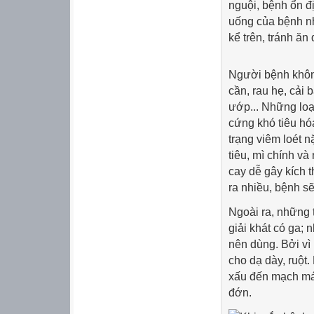
nguội, bệnh ổn 
uống của bệnh nh
kể trên, tránh ăn
Người bệnh không
cần, rau hẹ, cải 
ướp... Những loạ
cứng khó tiêu hóa
trạng viêm loét n
tiêu, mì chính v
cay dễ gây kích t
ra nhiều, bệnh sẽ
Ngoài ra, những 
giải khát có ga;
nên dùng. Bởi vì
cho dạ dày, ruột
xấu đến mạch máu
đớn.