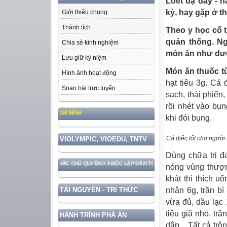
Loét dạ dày - h
kỳ, hay gặp ở t
Giới thiệu chung
Thành tích
Theo y học cổ t
quản thống. Ng
Chia sẻ kinh nghiệm
món ăn như dướ
Lưu giữ kỷ niệm
Món ăn thuốc t
Hình ảnh hoạt động
hạt tiêu 3g. Cá
Soạn bài trực tuyến
sạch, thái phiến,
rồi nhét vào bụ
HỌC TẬP VÀ LÀM THEO TƯ TƯỞN
khi đói bụng.
Cá diếc tốt cho người 
VIOLYMPIC, VIOEDU, TNTV
Dùng chữa trị đ
VỆ VỮNG CHẮC CHỦ QUYỀN VÀ ĐỘC LẬP DÂN TỘC!
nóng vùng thượn
khát thì thích u
nhân 6g, trần bì
TÀI NGUYÊN - TRI THỨC
vừa đủ, dầu lạc 
tiêu giã nhỏ, trầ
HÀNH TRÌNH PHÁ ÁN
dập... Tất cả tr