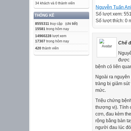
34 khách và 0 thành viên
Nguyễn Tuấn An
Số lượt xem: 55
THỐNG KÊ
Số lượt thích: 0
8555311
truy cập (
chi tiết
)
15581
trong hôm nay
14960228
lượt xem
17307
trong hôm nay
Chế đ
420
thành viên
Nguyê
được 
bệnh có liên quan
Ngoài ra nguyên 
tràng bị giảm sút
mức.
Triệu chứng bệnh
thượng vị). Tính
cơn, đau kèm the
rộng bằng bàn ta
người đau lúc đói