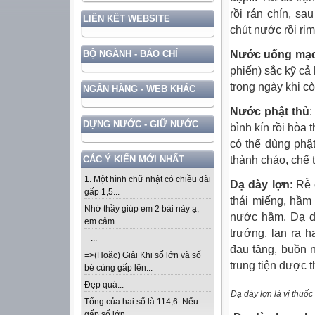
rồi rán chín, sa
LIÊN KẾT WEBSITE
chút nước rồi rim
Nước uống mạc
BỘ NGÀNH - BÁO CHÍ
phiến) sắc kỹ cả 
trong ngày khi c
NGÂN HÀNG - WEB KHÁC
Nước phật thủ
:
DỰNG NƯỚC - GIỮ NƯỚC
bình kín rồi hòa
có thể dùng phật
thành cháo, chế 
CÁC Ý KIẾN MỚI NHẤT
1. Một hình chữ nhật có chiều dài
Dạ dày lợn
: Rễ
gấp 1,5...
thái miếng, hầm 
Nhờ thầy giúp em 2 bài này ạ,
nước hầm. Dạ dà
em cảm...
trướng, lan ra 
...
đau tăng, buồn n
=>(Hoặc) Giải Khi số lớn và số
trung tiện được t
bé cùng gấp lên...
Đẹp quá...
Dạ dày lợn là vị thuố
Tổng của hai số là 114,6. Nếu
gấp số lớn...