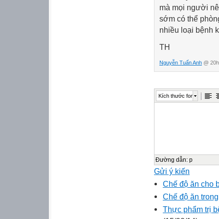
mà mọi người nên
sớm có thể phòng
nhiều loại bệnh 
TH
Nguyễn Tuấn Anh
@ 20h:
Kích thước font
Đường dẫn
:
p
Gửi ý kiến
Chế độ ăn cho b
Chế độ ăn trong 
Thực phẩm trị b