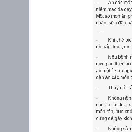
- Ăn các món gi
niêm mạc dạ dày.
Một số món ăn p
cháo, sữa đậu nàn
….
- Khi chế biến 
đồ hấp, luộc, nin
- Nếu bệnh nhân
dừng ăn thức ăn
ăn một ít sữa ng
dần ăn các món 
- Thay đổi các 
- Không nên ăn 
chế ăn các loại r
món rán, hun khó
cứng dễ gây kích 
- Không sử dụng