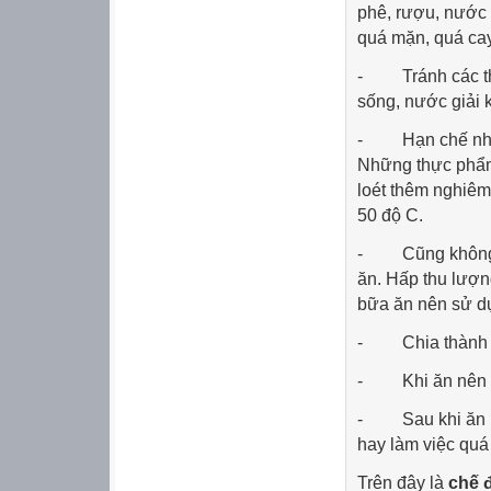
phê, rượu, nước 
quá mặn, quá cay
- Tránh các thự
sống, nước giải k
- Hạn chế nhữn
Những thực phẩm
loét thêm nghiêm
50 độ C.
- Cũng không n
ăn. Hấp thu lượn
bữa ăn nên sử d
- Chia thành 4-
- Khi ăn nên n
- Sau khi ăn kh
hay làm việc quá
Trên đây là
chế 