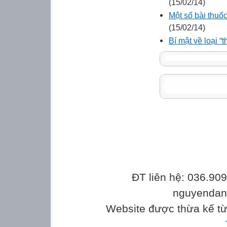
(15/02/14)
Một số bài thuố
(15/02/14)
Bí mật về loại “
ĐT liên hệ: 036.90
nguyenda
Website được thừa kế t