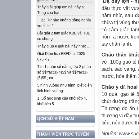
Dạ dày lợn - h
Thầy giải giúp em bài này ạ:
dầu thực vật vừ
Tổng của hai...
hầm nhừ, sau đó 
22. Từ nào không đồng nghĩa
chữa trị vùng th
với lề lối?...
có cảm giác lạn
Bài giải 2 tam giác KBE và HBE
nôn ra nước tron
có chung...
tay chân lạnh.
Thầy giúp e giải bài này nhé: ...
Giải Diện tích EBFD là: 2025 -
Cháo thần khú
675 x 2...
với 100g gạo tẻ 
Tìm 1 phân số nằm giữa 2 phân
sạch, sao vàng, s
số $$frac{3}{4}$$ và $$frac{3}
nước, hòa thêm 1
{5}$$ , có...
5 hình vuông như hình, biết diện
Cháo ý dĩ, hoài
tích hình vuông...
10 quả, gạo tẻ 
1. Số học sinh của khối lớp 4,
chút đường trắng
khối lớp 5...
Thường do ăn uố
thượng vị đầy tr
LỊCH SỬ VIỆT NAM
tiêu, nôn được th
Nguồn:
www.suck
THÀNH VIÊN TRỰC TUYẾN