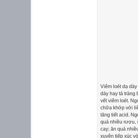
Viêm loét dạ dày 
dày hay tá tràng 
vết viêm loét. N
chữa khớp với li
tăng tiết acid. N
quá nhiều rượu, 
cay; ăn quá nhiều
xuyên tiếp xúc vớ