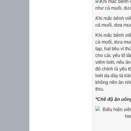
Khi mắc bệnh viê
cà muối, dưa muố
Khi mắc bệnh viê
cà muối, dưa muối
tạp, hạt tiêu vì 
cho các yếu tố t
viêm loét, nếu ă
đó chính là yếu t
loét dạ dày tá tr
không nên ăn nhi
thiu.
*Chế độ ăn uống