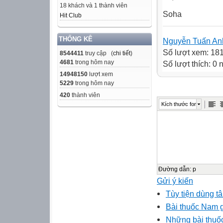
18 khách và 1 thành viên
Soha
Hit Club
THỐNG KÊ
Nguyễn Tuấn An
Số lượt xem: 18
8544411
truy cập (
chi tiết
)
4681
trong hôm nay
Số lượt thích: 0
14948150
lượt xem
5229
trong hôm nay
420
thành viên
Kích thước font
Đường dẫn
:
p
Gửi ý kiến
Tùy tiện dùng t
Bài thuốc Nam g
Những bài thuố