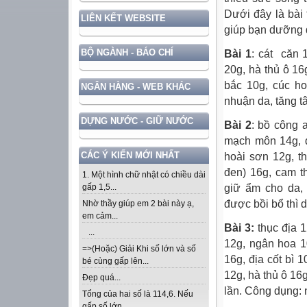
Dưới đây là bài
LIÊN KẾT WEBSITE
giúp bạn dưỡng 
BỘ NGÀNH - BÁO CHÍ
Bài 1
: cát căn 
20g, hà thủ ô 1
bắc 10g, cúc ho
NGÂN HÀNG - WEB KHÁC
nhuận da, tăng t
DỰNG NƯỚC - GIỮ NƯỚC
Bài 2
: bồ công 
mạch môn 14g, đ
CÁC Ý KIẾN MỚI NHẤT
hoài sơn 12g, t
đen) 16g, cam t
1. Một hình chữ nhật có chiều dài
giữ ẩm cho da, 
gấp 1,5...
được bồi bổ thì 
Nhờ thầy giúp em 2 bài này ạ,
em cảm...
Bài 3:
thục địa 
...
12g, ngân hoa 1
=>(Hoặc) Giải Khi số lớn và số
16g, địa cốt bì 
bé cùng gấp lên...
12g, hà thủ ô 16
Đẹp quá...
lần. Công dụng: 
Tổng của hai số là 114,6. Nếu
gấp số lớn...