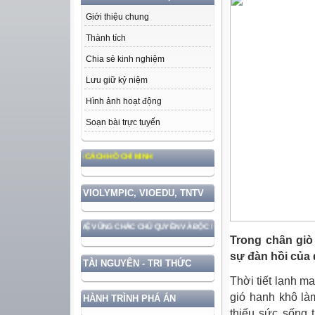
Giới thiệu chung
Thành tích
Chia sẻ kinh nghiệm
Lưu giữ kỷ niệm
Hình ảnh hoạt động
Soạn bài trực tuyến
 ĐẠO ĐỨC, PHONG CÁCH HỒ CHÍ MINH
VIOLYMPIC, VIOEDU, TNTV
ỚC GẮN VỚI BẢO VỆ VỮNG CHẮC CHỦ QUYỀN VÀ ĐỘC LẬP DÂN TỘC!
Trong chân giò 
sự đàn hồi của 
TÀI NGUYÊN - TRI THỨC
Thời tiết lạnh 
gió hanh khô là
HÀNH TRÌNH PHÁ ÁN
thiếu sức sống 