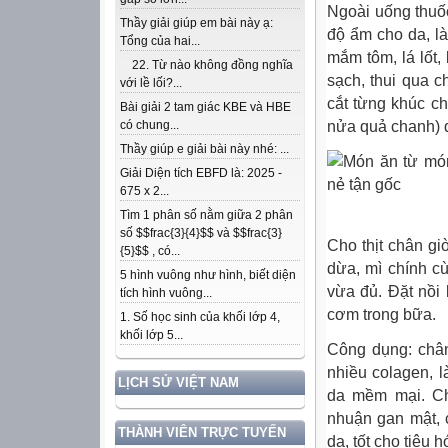
Ngoài uống thuố
Thầy giải giúp em bài này ạ:
độ ẩm cho da, là
Tổng của hai...
mắm tôm, lá lốt,
22. Từ nào không đồng nghĩa
sạch, thui qua 
với lề lối?...
cắt từng khúc c
Bài giải 2 tam giác KBE và HBE
nửa quả chanh) đ
có chung...
Thầy giúp e giải bài này nhé: ...
Giải Diện tích EBFD là: 2025 -
675 x 2...
Tìm 1 phân số nằm giữa 2 phân
số $$frac{3}{4}$$ và $$frac{3}
Cho thịt chân gi
{5}$$ , có...
dừa, mì chính cù
5 hình vuông như hình, biết diện
vừa đủ. Đặt nồi
tích hình vuông...
cơm trong bữa.
1. Số học sinh của khối lớp 4,
khối lớp 5...
Công dụng: chân
nhiều colagen, l
LỊCH SỬ VIỆT NAM
da mềm mại. Ch
nhuận gan mật, 
THÀNH VIÊN TRỰC TUYẾN
da, tốt cho tiêu 