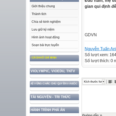
Đầu năm, mẹ đừ
gian qui định đ
Giới thiệu chung
Thành tích
Chia sẻ kinh nghiệm
Lưu giữ kỷ niệm
GDVN
Hình ảnh hoạt động
Soạn bài trực tuyến
Nguyễn Tuấn An
Số lượt xem: 16
, ĐẠO ĐỨC, PHONG CÁCH HỒ CHÍ MINH
Số lượt thích: 0
VIOLYMPIC, VIOEDU, TNTV
Kích thước font
ƯỚC GẮN VỚI BẢO VỆ VỮNG CHẮC CHỦ QUYỀN VÀ ĐỘC LẬP DÂN TỘC!
TÀI NGUYÊN - TRI THỨC
HÀNH TRÌNH PHÁ ÁN
Đường dẫn
:
p