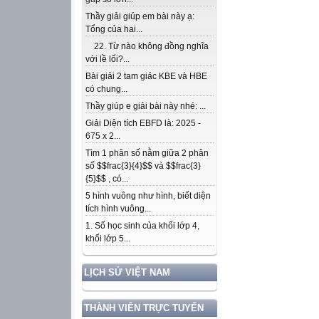
Thầy giải giúp em bài này ạ:
Tổng của hai...
22. Từ nào không đồng nghĩa
với lề lối?...
Bài giải 2 tam giác KBE và HBE
có chung...
Thầy giúp e giải bài này nhé: ...
Giải Diện tích EBFD là: 2025 -
675 x 2...
Tìm 1 phân số nằm giữa 2 phân
số $$frac{3}{4}$$ và $$frac{3}
{5}$$ , có...
5 hình vuông như hình, biết diện
tích hình vuông...
1. Số học sinh của khối lớp 4,
khối lớp 5...
LỊCH SỬ VIỆT NAM
THÀNH VIÊN TRỰC TUYẾN