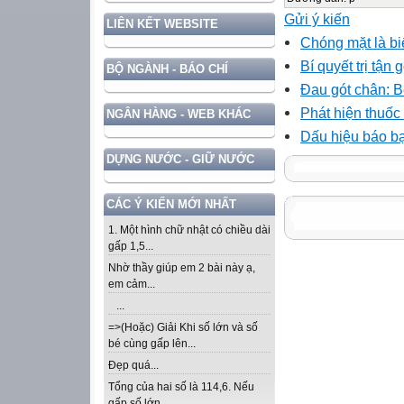
Gửi ý kiến
LIÊN KẾT WEBSITE
Chóng mặt là bi
Bí quyết trị tận
BỘ NGÀNH - BÁO CHÍ
Đau gót chân: 
Phát hiện thuốc 
NGÂN HÀNG - WEB KHÁC
Dấu hiệu báo bạ
DỰNG NƯỚC - GIỮ NƯỚC
CÁC Ý KIẾN MỚI NHẤT
1. Một hình chữ nhật có chiều dài
gấp 1,5...
Nhờ thầy giúp em 2 bài này ạ,
em cảm...
...
=>(Hoặc) Giải Khi số lớn và số
bé cùng gấp lên...
Đẹp quá...
Tổng của hai số là 114,6. Nếu
gấp số lớn...