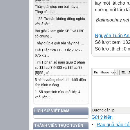
tay một lát cho r
Thầy giải giúp em bài này ạ:
những nốt lấm tấ
Tổng của hai...
22. Từ nào không đồng nghĩa
Baithuochay.net
với lề lối?...
Bài giải 2 tam giác KBE và HBE
Nguyễn Tuấn An
có chung...
Số lượt xem: 13
Thầy giúp e giải bài này nhé: ...
Số lượt thích: 0
Giải Diện tích EBFD là: 2025 -
675 x 2...
Tìm 1 phân số nằm giữa 2 phân
số $$frac{3}{4}$$ và $$frac{3}
Kích thước font
{5}$$ , có...
5 hình vuông như hình, biết diện
tích hình vuông...
1. Số học sinh của khối lớp 4,
khối lớp 5...
Đường dẫn
:
p
LỊCH SỬ VIỆT NAM
Gửi ý kiến
Rau quả nào có 
THÀNH VIÊN TRỰC TUYẾN