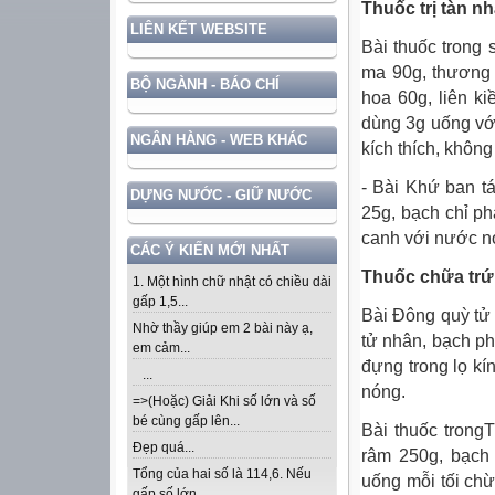
Thuốc trị tàn n
LIÊN KẾT WEBSITE
Bài thuốc trong
ma 90g, thương n
BỘ NGÀNH - BÁO CHÍ
hoa 60g, liên ki
dùng 3g uống vớ
NGÂN HÀNG - WEB KHÁC
kích thích, không
- Bài Khứ ban t
DỰNG NƯỚC - GIỮ NƯỚC
25g, bạch chỉ ph
canh với nước nó
CÁC Ý KIẾN MỚI NHẤT
Thuốc chữa trứn
1. Một hình chữ nhật có chiều dài
gấp 1,5...
Bài Đông quỳ tử
Nhờ thầy giúp em 2 bài này ạ,
tử nhân, bạch ph
em cảm...
đựng trong lọ kí
...
nóng.
=>(Hoặc) Giải Khi số lớn và số
bé cùng gấp lên...
Bài thuốc trong
Đẹp quá...
râm 250g, bạch 
Tổng của hai số là 114,6. Nếu
uống mỗi tối chừ
gấp số lớn...