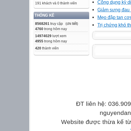
Công dụng kỳ d
191 khách và 0 thành viên
Giảm sưng đau 
THỐNG KÊ
Mẹo đập tan cơ
8568261
truy cập (
chi tiết
)
Trị chứng khó th
4760
trong hôm nay
14974029
lượt xem
4955
trong hôm nay
420
thành viên
ĐT liên hệ: 036.90
nguyenda
Website được thừa kế t