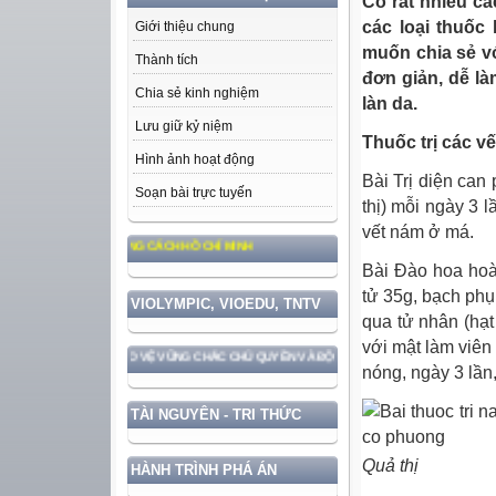
Có rất nhiều cá
các loại thuốc 
Giới thiệu chung
muốn chia sẻ vớ
Thành tích
đơn giản, dễ là
Chia sẻ kinh nghiệm
làn da.
Lưu giữ kỷ niệm
Thuốc trị các v
Hình ảnh hoạt động
Bài Trị diện can
Soạn bài trực tuyến
thị) mỗi ngày 3 
vết nám ở má.
NG, ĐẠO ĐỨC, PHONG CÁCH HỒ CHÍ MINH
Bài Đào hoa hoà
tử 35g, bạch phụ
VIOLYMPIC, VIOEDU, TNTV
qua tử nhân (hạt
với mật làm viên
T NƯỚC GẮN VỚI BẢO VỆ VỮNG CHẮC CHỦ QUYỀN VÀ ĐỘC LẬP DÂN TỘC!
nóng, ngày 3 lần
TÀI NGUYÊN - TRI THỨC
Quả thị
HÀNH TRÌNH PHÁ ÁN