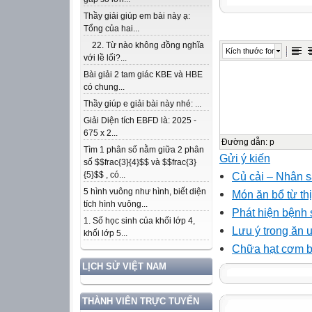
Thầy giải giúp em bài này ạ:
Tổng của hai...
22. Từ nào không đồng nghĩa
Kích thước font
với lề lối?...
Bài giải 2 tam giác KBE và HBE
có chung...
Thầy giúp e giải bài này nhé: ...
Giải Diện tích EBFD là: 2025 -
675 x 2...
Đường dẫn
:
p
Tìm 1 phân số nằm giữa 2 phân
Gửi ý kiến
số $$frac{3}{4}$$ và $$frac{3}
Củ cải – Nhân 
{5}$$ , có...
5 hình vuông như hình, biết diện
Món ăn bổ từ th
tích hình vuông...
Phát hiện bệnh 
1. Số học sinh của khối lớp 4,
Lưu ý trong ăn 
khối lớp 5...
Chữa hạt cơm bằ
LỊCH SỬ VIỆT NAM
THÀNH VIÊN TRỰC TUYẾN