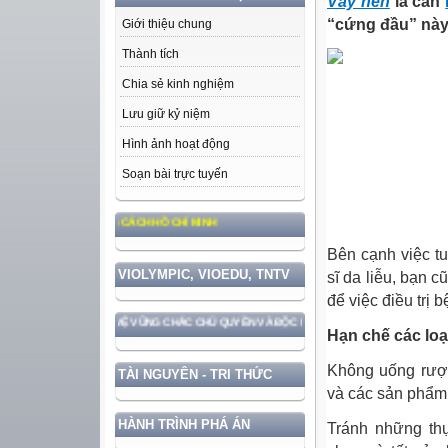
Vảy nến
là căn
“cứng đầu” này, 
Giới thiệu chung
Thành tích
Chia sẻ kinh nghiệm
Lưu giữ kỷ niệm
Hình ảnh hoạt động
Soạn bài trực tuyến
, ĐẠO ĐỨC, PHONG CÁCH HỒ CHÍ MINH
Bên cạnh việc tu
VIOLYMPIC, VIOEDU, TNTV
sĩ da liễu, bạn 
để việc điều trị
ƯỚC GẮN VỚI BẢO VỆ VỮNG CHẮC CHỦ QUYỀN VÀ ĐỘC LẬP DÂN TỘC!
Hạn chế các loạ
Không uống rượu,
TÀI NGUYÊN - TRI THỨC
và các sản phẩm
HÀNH TRÌNH PHÁ ÁN
Tránh những th