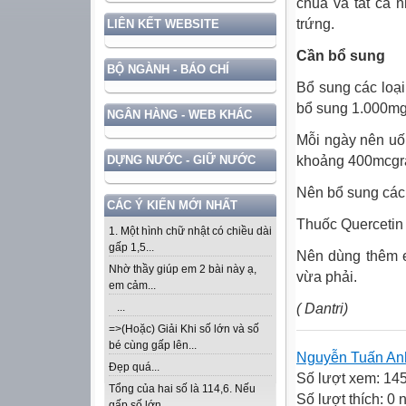
chua và tất cả 
trứng.
LIÊN KẾT WEBSITE
Cần bổ sung
BỘ NGÀNH - BÁO CHÍ
Bổ sung các loại
bổ sung 1.000mg 
NGÂN HÀNG - WEB KHÁC
Mỗi ngày nên uố
khoảng 400mcgram
DỰNG NƯỚC - GIỮ NƯỚC
Nên bổ sung các
CÁC Ý KIẾN MỚI NHẤT
Thuốc Quercetin
1. Một hình chữ nhật có chiều dài
gấp 1,5...
Nên dùng thêm e
Nhờ thầy giúp em 2 bài này ạ,
vừa phải.
em cảm...
( Dantri)
...
=>(Hoặc) Giải Khi số lớn và số
bé cùng gấp lên...
Nguyễn Tuấn An
Đẹp quá...
Số lượt xem: 14
Tổng của hai số là 114,6. Nếu
Số lượt thích: 0
gấp số lớn...