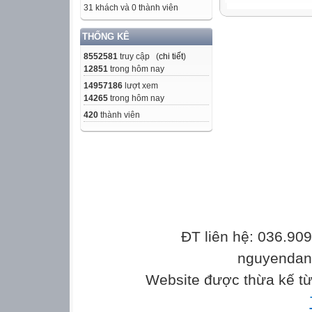
31 khách và 0 thành viên
THỐNG KÊ
8552581
truy cập (
chi tiết
)
12851
trong hôm nay
14957186
lượt xem
14265
trong hôm nay
420
thành viên
ĐT liên hệ: 036.90
nguyenda
Website được thừa kế t