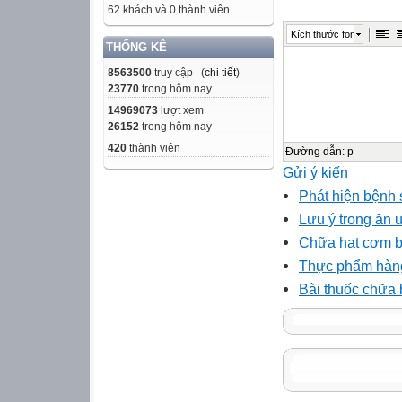
62 khách và 0 thành viên
Kích thước font
THỐNG KÊ
8563500
truy cập (
chi tiết
)
23770
trong hôm nay
14969073
lượt xem
26152
trong hôm nay
420
thành viên
Đường dẫn
:
p
Gửi ý kiến
Phát hiện bệnh 
Lưu ý trong ăn 
Chữa hạt cơm bằ
Thực phẩm hàn
Bài thuốc chữa 