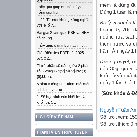
mềm là dùng đượ
Thầy giải giúp em bài này ạ:
Dùng 1 tuần là mộ
Tổng của hai...
22. Từ nào không đồng nghĩa
Bổ tỳ vị nhuận tá
với lề lối?...
hoàng kỳ 20g, đ
Bài giải 2 tam giác KBE và HBE
ngỗng rửa sạch,
có chung...
thêm nước và gi
Thầy giúp e giải bài này nhé: ...
hầm. Ăn ngày 1 l
Giải Diện tích EBFD là: 2025 -
675 x 2...
Dưỡng huyết, bổ
Tìm 1 phân số nằm giữa 2 phân
dâu 30g, gia vị
số $$frac{3}{4}$$ và $$frac{3}
khởi tử và quả d
{5}$$ , có...
ngày 1 lần. Cách 
5 hình vuông như hình, biết diện
tích hình vuông...
(Sức khỏe & Đờ
1. Số học sinh của khối lớp 4,
khối lớp 5...
Nguyễn Tuấn An
Số lượt xem: 15
LỊCH SỬ VIỆT NAM
Số lượt thích: 0
THÀNH VIÊN TRỰC TUYẾN