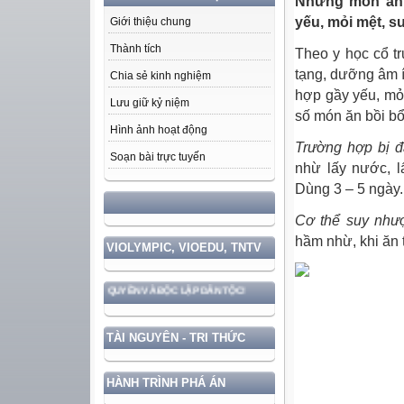
Những món ăn 
yếu, mỏi mệt, 
Giới thiệu chung
Thành tích
Theo y học cổ tr
tạng, dưỡng âm í
Chia sẻ kinh nghiệm
hợp gầy yếu, mỏi
Lưu giữ kỷ niệm
số món ăn bồi b
Hình ảnh hoạt động
Trường hợp bị đ
Soạn bài trực tuyến
nhừ lấy nước, 
Dùng 3 – 5 ngày.
HỌC TẬP VÀ LÀM THEO TƯ TƯỞN
Cơ thể suy như
hầm nhừ, khi ăn 
VIOLYMPIC, VIOEDU, TNTV
VỆ VỮNG CHẮC CHỦ QUYỀN VÀ ĐỘC LẬP DÂN TỘC!
TÀI NGUYÊN - TRI THỨC
HÀNH TRÌNH PHÁ ÁN