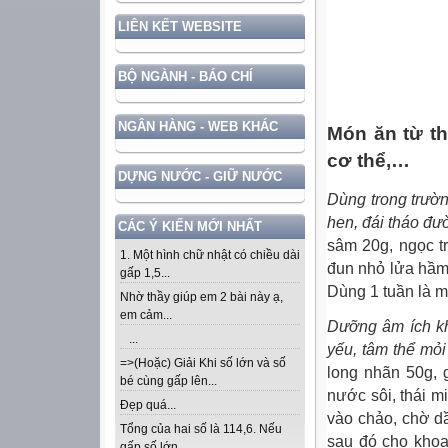
LIÊN KẾT WEBSITE
BỘ NGÀNH - BÁO CHÍ
NGÂN HÀNG - WEB KHÁC
Món ăn từ th
cơ thể,…
DỰNG NƯỚC - GIỮ NƯỚC
Dùng trong trườ
hen, đái tháo đ
CÁC Ý KIẾN MỚI NHẤT
sâm 20g, ngọc tr
1. Một hình chữ nhật có chiều dài
đun nhỏ lửa hầm
gấp 1,5...
Dùng 1 tuần là mộ
Nhờ thầy giúp em 2 bài này ạ,
em cảm...
Dưỡng âm ích kh
...
yếu, tâm thể mỏi
=>(Hoặc) Giải Khi số lớn và số
long nhãn 50g, 
bé cùng gấp lên...
nước sôi, thái m
Đẹp quá...
vào chảo, chờ d
Tổng của hai số là 114,6. Nếu
sau đó cho khoai
gấp số lớn...