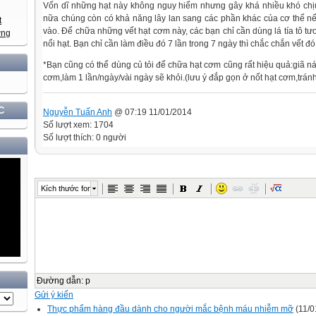
Vốn dĩ những hạt này không nguy hiểm nhưng gây khá nhiều khó ch
nữa chúng còn có khả năng lây lan sang các phần khác của cơ thể 
vào. Để chữa những vết hạt cơm này, các bạn chỉ cần dùng lá tía tô tươi,
nổi hạt. Bạn chỉ cần làm điều đó 7 lần trong 7 ngày thì chắc chắn vết đó
*Bạn cũng có thể dùng củ tỏi để chữa hạt cơm cũng rất hiệu quả:giã nát
cơm,làm 1 lần/ngày/vài ngày sẽ khỏi.(lưu ý đắp gọn ở nốt hạt cơm,trán
C
Nguyễn Tuấn Anh
@ 07:19 11/01/2014
Số lượt xem: 1704
Số lượt thích: 0 người
Kích thước font
Đường dẫn
:
p
Gửi ý kiến
Thực phẩm hàng đầu dành cho người mắc bệnh máu nhiễm mỡ
(11/0