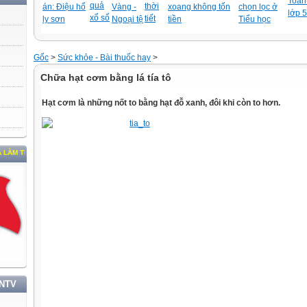
Toán-
quả
thời
án: Điệu hổ
Vàng -
xoang không tốn
chọn lọc ở
lớp 5
xổ số
tiết
ly sơn
Ngoại tệ
tiền
Tiểu học
Gốc
>
Sức khỏe - Bài thuốc hay
>
Chữa hạt cơm bằng lá tía tô
Hạt cơm là những nốt to bằng hạt đỗ xanh, đôi khi còn to hơn.
HEO TƯ TƯỞNG, ĐẠO ĐỨC, PHONG CÁCH HỒ CHÍ MINH
TNTV