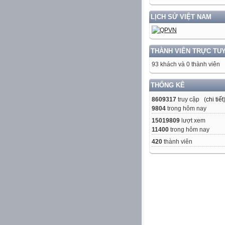
LỊCH SỬ VIỆT NAM
THÀNH VIÊN TRỰC TU
93 khách và 0 thành viên
THỐNG KÊ
8609317
truy cập (
chi tiết
9804
trong hôm nay
15019809
lượt xem
11400
trong hôm nay
420
thành viên