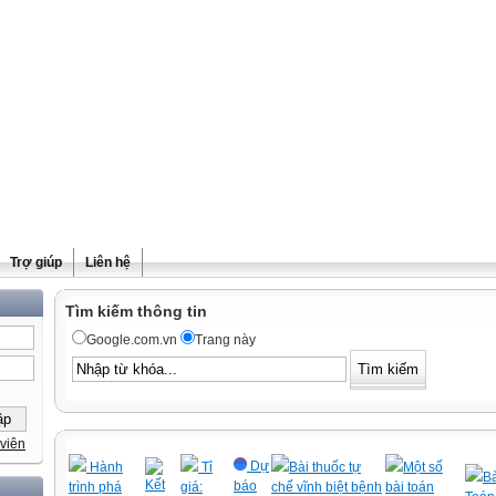
Trợ giúp
Liên hệ
Tìm kiếm thông tin
Google.com.vn
Trang này
viên
Dự
Hành
Tỉ
Bài thuốc tự
Một số
Bà
Kết
báo
trình phá
giá:
chế vĩnh biệt bệnh
bài toán