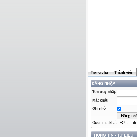
Trang chủ
Thành viên
ĐĂNG NHẬP
Tên truy nhập
Mật khẩu
Ghi nhớ
Quên mật khẩu
ĐK thành 
THÔNG TIN - TƯ LIỆU