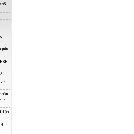
à số
Nếu
ạ:
nghĩa
à HBE
: ...
5 -
 phân
{3}
t diện
 4,