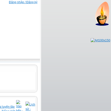
Đăng nhập / Đăng ký
Lịch
Vào
i luyện tập
sử -
bếp -