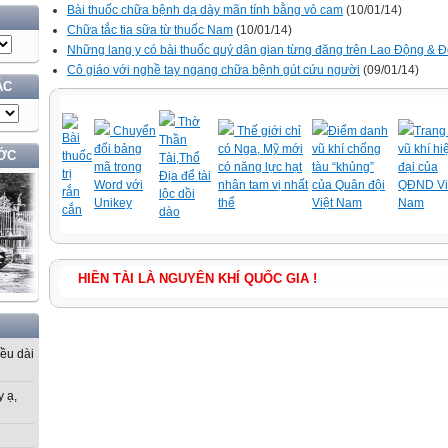
Bài thuốc chữa bệnh dạ dày mãn tính bằng vỏ cam
(10/01/14)
Chữa tắc tia sữa từ thuốc Nam
(10/01/14)
Những lang y có bài thuốc quý dân gian từng đăng trên Lao Động & Đ
Cô giáo với nghề tay ngang chữa bệnh gút cứu người
(09/01/14)
ÁC
Thờ
Chuyển
Thế giới chỉ
Điểm danh
Trang 
Bài
Thần
đổi bảng
có Nga, Mỹ mới
vũ khí chống
vũ khí hi
ỚC
thuốc
Tài,Thổ
mã trong
có năng lực hạt
tàu “khủng”
đại của
trị
Địa để tài
Word với
nhân tam vị nhất
của Quân đội
QĐND Vi
rắn
lộc dồi
Unikey
thể
Việt Nam
Nam
cắn
dào
HIỀN TÀI LÀ NGUYÊN KHÍ QUỐC GIA !
iều dài
y ạ,