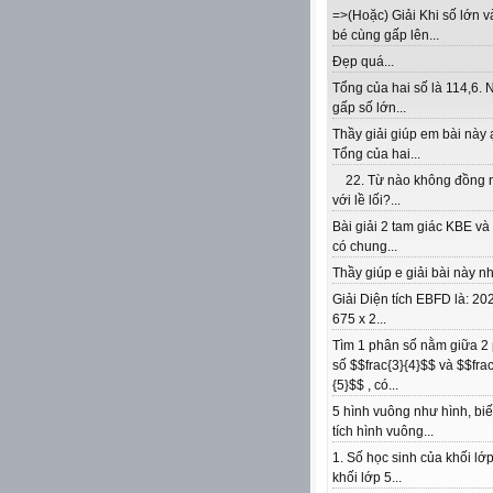
=>(Hoặc) Giải Khi số lớn v
bé cùng gấp lên...
Đẹp quá...
Tổng của hai số là 114,6. 
gấp số lớn...
Thầy giải giúp em bài này 
Tổng của hai...
22. Từ nào không đồng 
với lề lối?...
Bài giải 2 tam giác KBE v
có chung...
Thầy giúp e giải bài này nhé
Giải Diện tích EBFD là: 202
675 x 2...
Tìm 1 phân số nằm giữa 2
số $$frac{3}{4}$$ và $$frac
{5}$$ , có...
5 hình vuông như hình, biế
tích hình vuông...
1. Số học sinh của khối lớp
khối lớp 5...