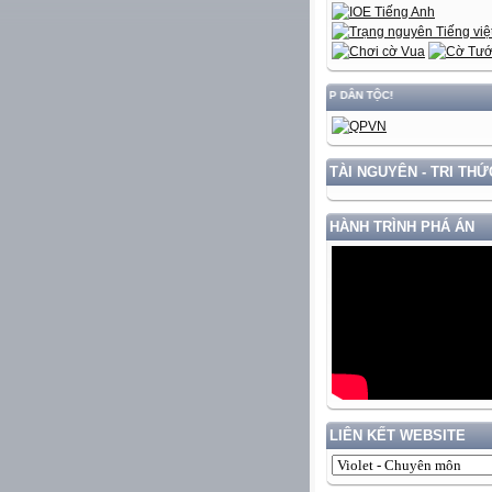
ẮN VỚI BẢO VỆ VỮNG CHẮC CHỦ QUYỀN VÀ ĐỘC LẬP DÂN TỘC!
TÀI NGUYÊN - TRI THỨ
HÀNH TRÌNH PHÁ ÁN
LIÊN KẾT WEBSITE