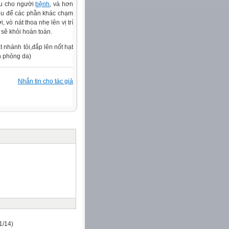
ịu cho người
bệnh
, và hơn
nếu để các phần khác chạm
 vò nát thoa nhẹ lên vị trí
 sẽ khỏi hoàn toàn.
 nhánh tỏi,đắp lên nốt hạt
h phỏng da)
Nhắn tin cho tác giả
1/14)