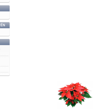
YẾN
)