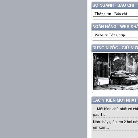
BỘ NGÀNH - BÁO CHÍ
NGÂN HÀNG - WEB KH
DỰNG NƯỚC - GIỮ NƯ
CÁC Ý KIẾN MỚI NHẤT
1. Một hình chữ nhật có ch
gấp 1,5...
Nhờ thầy giúp em 2 bài nà
em cảm...
...