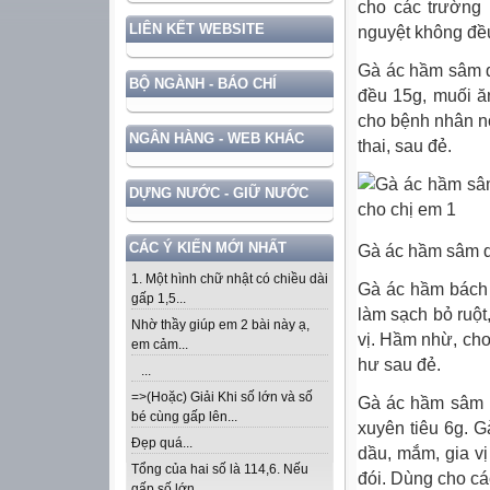
cho các trường 
LIÊN KẾT WEBSITE
nguyệt không đề
Gà ác hầm sâm q
BỘ NGÀNH - BÁO CHÍ
đều 15g, muối ă
cho bệnh nhân nô
NGÂN HÀNG - WEB KHÁC
thai, sau đẻ.
DỰNG NƯỚC - GIỮ NƯỚC
CÁC Ý KIẾN MỚI NHẤT
Gà ác hầm sâm 
1. Một hình chữ nhật có chiều dài
Gà ác hầm bách 
gấp 1,5...
làm sạch bỏ ruột
Nhờ thầy giúp em 2 bài này ạ,
vị. Hầm nhừ, ch
em cảm...
hư sau đẻ.
...
=>(Hoặc) Giải Khi số lớn và số
Gà ác hầm sâm h
bé cùng gấp lên...
xuyên tiêu 6g. G
Đẹp quá...
dầu, mắm, gia vị
Tổng của hai số là 114,6. Nếu
đói. Dùng cho cá
gấp số lớn...