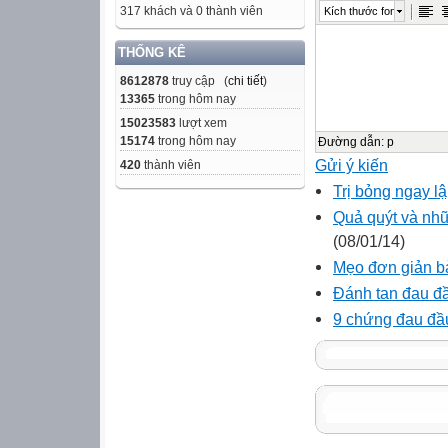
317 khách và 0 thành viên
Kích thước font
THỐNG KÊ
8612878
truy cập (
chi tiết
)
13365
trong hôm nay
15023583
lượt xem
15174
trong hôm nay
Đường dẫn
:
p
Gửi ý kiến
420
thành viên
Trị bỏng ngay l
Quả quýt và nhữ
(08/01/14)
Mẹo đơn giản b
Đánh tan đau đ
9 chứng đau đầu