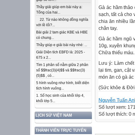
Gà ác hầm thảo q
Thầy giải giúp em bài này ạ:
Tổng của hai...
sạch, tất cả cho
22. Từ nào không đồng nghĩa
chia ăn nhiều l
với lề lối?...
chân tay.
Bài giải 2 tam giác KBE và HBE
có chung...
Gà ác hầm ngũ v
Thầy giúp e giải bài này nhé: ...
10g, xuyên khun
Chữa thiếu máu.
Giải Diện tích EBFD là: 2025 -
675 x 2...
Lưu ý: Làm chết 
Tìm 1 phân số nằm giữa 2 phân
lại tim, gan, cậ
số $$frac{3}{4}$$ và $$frac{3}
{5}$$ , có...
món ăn có gà ác
5 hình vuông như hình, biết diện
(Sức khỏe & Đời
tích hình vuông...
1. Số học sinh của khối lớp 4,
Nguyễn Tuấn An
khối lớp 5...
Số lượt xem: 17
Số lượt thích: 0
LỊCH SỬ VIỆT NAM
THÀNH VIÊN TRỰC TUYẾN