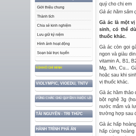
Giới thiệu chung
Gà ác hầm sâm 
Thành tích
Gà ác là một v
Chia sẻ kinh nghiệm
sinh, có thể d
Lưu giữ kỷ niệm
thuốc khác.
Hình ảnh hoạt động
Gà ác còn gọi gà
Soạn bài trực tuyến
ngon và giàu dinh
vitamin A, B1, 
Mg, Mn, Cu... G
ẠO ĐỨC, PHONG CÁCH HỒ CHÍ MINH
hoặc sau khi sin
vị thuốc khác.
VIOLYMPIC, VIOEDU, TNTV
Gà ác hầm thảo q
 GẮN VỚI BẢO VỆ VỮNG CHẮC CHỦ QUYỀN VÀ ĐỘC LẬP DÂN TỘC!
bột nghệ 3g (ho
nước mắm và lượ
trường hợp sau đ
TÀI NGUYÊN - TRI THỨC
Gà ác hấp hoàng 
HÀNH TRÌNH PHÁ ÁN
hấp cùng hoàng k