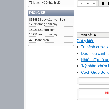
73 khách và 0 thành viên
Kích thước font
THỐNG KÊ
8519853
truy cập (
chi tiết
)
12395
trong hôm nay
14921721
lượt xem
14251
trong hôm nay
Đường dẫn
:
p
Gửi ý kiến
420
thành viên
Trị bệnh cước k
Dấu hiệu cảnh b
Nhiễm độc tố u
‘Kỳ nhân’ chữa
Cách Giúp Bé K