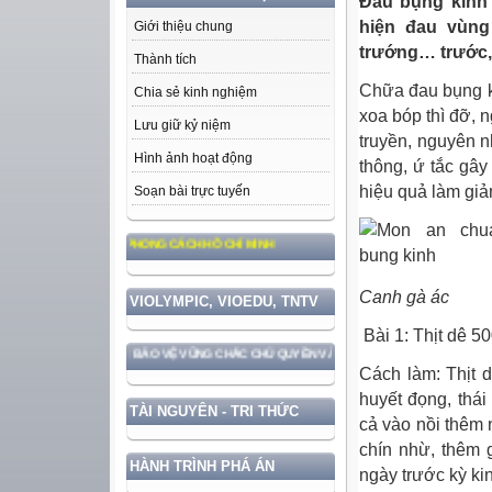
Đau bụng kinh 
hiện đau vùng
Giới thiệu chung
trướng… trước, 
Thành tích
Chữa đau bụng ki
Chia sẻ kinh nghiệm
xoa bóp thì đỡ, 
Lưu giữ kỷ niệm
truyền, nguyên n
Hình ảnh hoạt động
thông, ứ tắc gây
hiệu quả làm giả
Soạn bài trực tuyến
ƯỞNG, ĐẠO ĐỨC, PHONG CÁCH HỒ CHÍ MINH
Canh gà ác
VIOLYMPIC, VIOEDU, TNTV
Bài 1: Thịt dê 
ĐẤT NƯỚC GẮN VỚI BẢO VỆ VỮNG CHẮC CHỦ QUYỀN VÀ ĐỘC LẬP DÂN TỘC!
Cách làm: Thịt 
huyết đọng, thái
TÀI NGUYÊN - TRI THỨC
cả vào nồi thêm 
chín nhừ, thêm g
HÀNH TRÌNH PHÁ ÁN
ngày trước kỳ ki