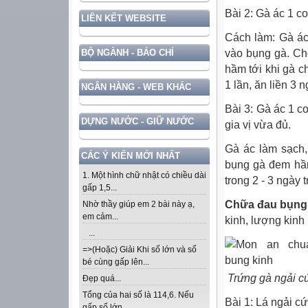
Bài 2: Gà ác 1 c
LIÊN KẾT WEBSITE
Cách làm: Gà ác 
vào bụng gà. Cho
BỘ NGÀNH - BÁO CHÍ
hầm tới khi gà c
1 lần, ăn liền 3 
NGÂN HÀNG - WEB KHÁC
Bài 3: Gà ác 1 co
DỰNG NƯỚC - GIỮ NƯỚC
gia vị vừa đủ.
Gà ác làm sạch, 
CÁC Ý KIẾN MỚI NHẤT
bụng gà đem hầm
1. Một hình chữ nhật có chiều dài
trong 2 - 3 ngày 
gấp 1,5...
Chữa đau bụng k
Nhờ thầy giúp em 2 bài này ạ,
em cảm...
kinh, lượng kinh 
...
=>(Hoặc) Giải Khi số lớn và số
bé cùng gấp lên...
Trứng gà n
gải c
Đẹp quá...
Tổng của hai số là 114,6. Nếu
Bài 1: Lá ngải cứ
gấp số lớn...