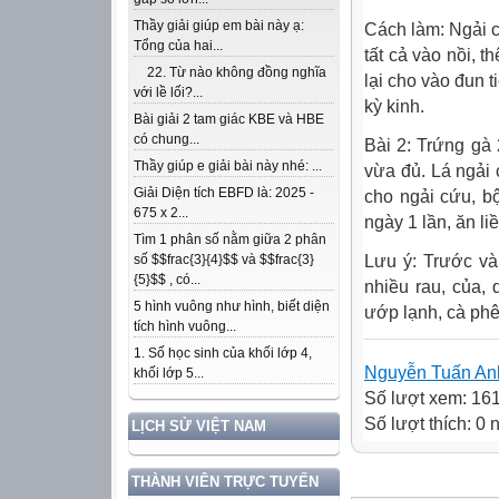
Thầy giải giúp em bài này ạ:
Cách làm: Ngải c
Tổng của hai...
tất cả vào nồi, 
22. Từ nào không đồng nghĩa
lại cho vào đun t
với lề lối?...
kỳ kinh.
Bài giải 2 tam giác KBE và HBE
có chung...
Bài 2: Trứng gà 
Thầy giúp e giải bài này nhé: ...
vừa đủ. Lá ngải 
Giải Diện tích EBFD là: 2025 -
cho ngải cứu, b
675 x 2...
ngày 1 lần, ăn li
Tìm 1 phân số nằm giữa 2 phân
Lưu ý: Trước và
số $$frac{3}{4}$$ và $$frac{3}
{5}$$ , có...
nhiều rau, của, 
5 hình vuông như hình, biết diện
ướp lạnh, cà phê,
tích hình vuông...
1. Số học sinh của khối lớp 4,
Nguyễn Tuấn An
khối lớp 5...
Số lượt xem: 16
Số lượt thích: 0
LỊCH SỬ VIỆT NAM
THÀNH VIÊN TRỰC TUYẾN