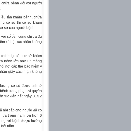
 chữa bệnh đối với người
:
nhiều lần khám bệnh, chữa
ơng cơ sở thì cơ sở khám
 cơ sở của người bệnh.
ới số tiền cùng chi trả đủ
iểm xã hội xác nhận không
i chính tại các cơ sở khám
ữa bệnh lớn hơn 06 tháng
ội nơi cấp thẻ bảo hiểm y
à nhận giấy xác nhận không
 lương cơ sở được tính từ
 bệnh trong phạm vi quyền
ên tục đến hết ngày 31/12
ã hội cấp cho người đã có
hi trả trong năm lớn hơn 6
 để người bệnh được hưởng
n hết năm.