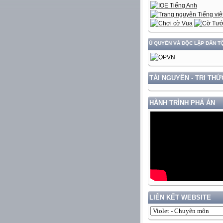
IỂN ĐẤT NƯỚC GẮN VỚI BẢO VỆ VỮNG CHẮC CHỦ QUYỀN VÀ ĐỘC LẬP DÂN TỘC!
TÀI NGUYÊN - TRI THỨ
HÀNH TRÌNH PHÁ ÁN
LIÊN KẾT WEBSITE