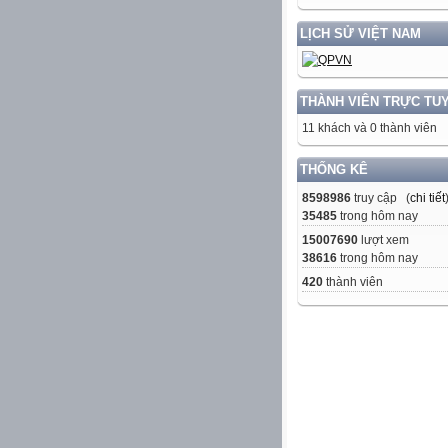
LỊCH SỬ VIỆT NAM
THÀNH VIÊN TRỰC TU
11 khách và 0 thành viên
THỐNG KÊ
8598986
truy cập (
chi tiết
35485
trong hôm nay
15007690
lượt xem
38616
trong hôm nay
420
thành viên