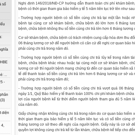
Nghị định 146/2018/NĐ-CP hướng dẫn thanh toán chi phí khám bệnh,
à số
bệnh có thời gian tham gia bảo hiểm y tế 5 năm liên tục trở lên như sau
- Trường hợp người bệnh có số tiền cùng chi trả tại một lần hoặc 
bệnh tại cùng cơ sở khám bệnh, chữa bệnh đó lớn hơn 6 tháng lư
Nếu
bệnh, chữa bệnh không thu số tiền cùng chi trả lớn hơn 6 tháng lương
ạ:
Cơ sở khám bệnh, chữa bệnh có trách nhiệm cung cấp hóa đơn thu đối v
06 tháng lương cơ sở để người bệnh có căn cứ đề nghị cơ quan bảo h
phải cùng chi trả trong năm đó.
nghĩa
- Trường hợp người bệnh có số tiền cùng chi trả lũy kế trong năm tà
à HBE
bệnh, chữa bệnh khác nhau hoặc tại cùng một cơ sở khám bệnh, ch
lương cơ sở thì người bệnh mang chứng từ đến cơ quan bảo hiểm xã h
tế để thanh toán số tiền cùng chi trả lớn hơn 6 tháng lương cơ sở v
: ...
phải cùng chi trả trong năm đó;
5 -
- Trường hợp người bệnh có số tiền cùng chi trả vượt quá 06 tháng
ngày 1/1, Quỹ Bảo hiểm y tế thanh toán 100% chi phí khám bệnh chữa
 phân
lợi của người bệnh kể từ thời điểm người bệnh tham gia đủ 5 năm li
{3}
của năm đó.
t diện
Giấy chứng nhận không cùng chi trả trong năm do cơ quan bảo hiểm x
thời gian tham gia bảo hiểm y tế 5 năm liên tục và có số tiền cùng c
tháng lương cơ sở theo đề nghị của người bệnh. Giấy này là cơ sở
 4,
quyền lợi không cùng chi trả kể từ lần khám, chữa bệnh kế tiếp cho đế