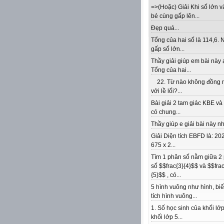
=>(Hoặc) Giải Khi số lớn v
bé cùng gấp lên...
Đẹp quá...
Tổng của hai số là 114,6. 
gấp số lớn...
Thầy giải giúp em bài này 
Tổng của hai...
22. Từ nào không đồng 
với lề lối?...
Bài giải 2 tam giác KBE v
có chung...
Thầy giúp e giải bài này nhé
Giải Diện tích EBFD là: 202
675 x 2...
Tìm 1 phân số nằm giữa 2
số $$frac{3}{4}$$ và $$frac
{5}$$ , có...
5 hình vuông như hình, biế
tích hình vuông...
1. Số học sinh của khối lớp
khối lớp 5...