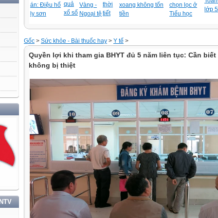
Toán-
quả
thời
án: Điệu hổ
Vàng -
xoang không tốn
chọn lọc ở
lớp 5
xổ số
tiết
ly sơn
Ngoại tệ
tiền
Tiểu học
Gốc
>
Sức khỏe - Bài thuốc hay
>
Y tế
>
Quyền lợi khi tham gia BHYT đủ 5 năm liên tục: Cần biết 
không bị thiệt
 TẬP VÀ LÀM THEO TƯ TƯỞNG, ĐẠO ĐỨC, PHONG CÁCH HỒ CHÍ MINH
TNTV