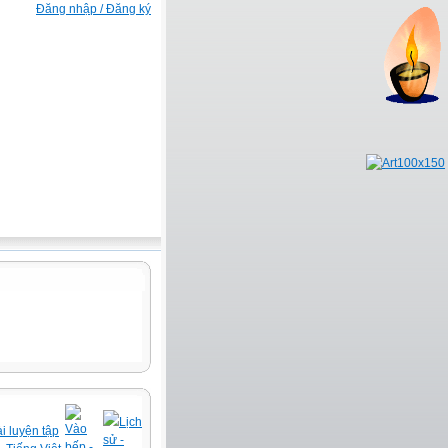
Đăng nhập / Đăng ký
Lịch
Vào
i luyện tập
sử -
bếp -