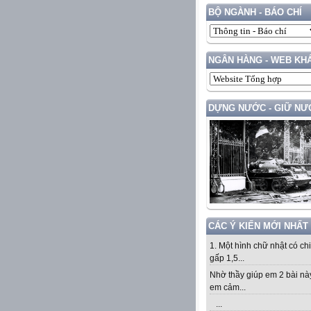
BỘ NGÀNH - BÁO CHÍ
NGÂN HÀNG - WEB KH
DỰNG NƯỚC - GIỮ NƯ
CÁC Ý KIẾN MỚI NHẤT
1. Một hình chữ nhật có ch
gấp 1,5...
Nhờ thầy giúp em 2 bài nà
em cảm...
...