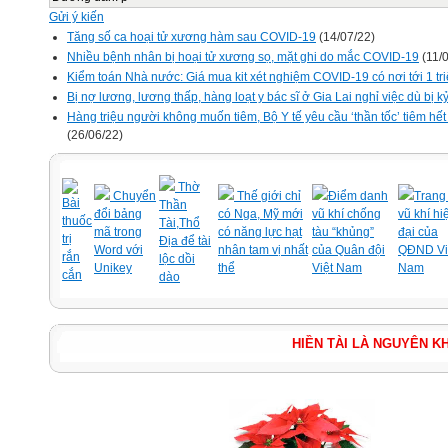
Gửi ý kiến
Tăng số ca hoại tử xương hàm sau COVID-19
(14/07/22)
Nhiều bệnh nhân bị hoại tử xương sọ, mặt ghi do mắc COVID-19
(11/0
Kiểm toán Nhà nước: Giá mua kit xét nghiệm COVID-19 có nơi tới 1 tr
Bị nợ lương, lương thấp, hàng loạt y bác sĩ ở Gia Lai nghỉ việc dù bị kỷ
Hàng triệu người không muốn tiêm, Bộ Y tế yêu cầu ‘thần tốc’ tiêm hế
(26/06/22)
Thờ
Chuyển
Thế giới chỉ
Điểm danh
Trang 
Bài
Thần
đổi bảng
có Nga, Mỹ mới
vũ khí chống
vũ khí hi
thuốc
Tài,Thổ
mã trong
có năng lực hạt
tàu “khủng”
đại của
trị
Địa để tài
Word với
nhân tam vị nhất
của Quân đội
QĐND Vi
rắn
lộc dồi
Unikey
thể
Việt Nam
Nam
cắn
dào
HIỀN TÀI LÀ N