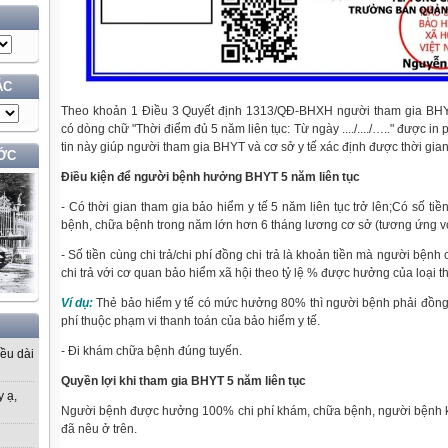
ÁC
Theo khoản 1 Điều 3 Quyết định 1313/QĐ-BHXH người tham gia BHYT
có dòng chữ "Thời điểm đủ 5 năm liên tục: Từ ngày ..../..../….." được i
tin này giúp người tham gia BHYT và cơ sở y tế xác định được thời gi
ỚC
Điều kiện để người bệnh hưởng BHYT 5 năm liên tục
- Có thời gian tham gia bảo hiểm y tế 5 năm liên tục trở lên;Có số tiề
bệnh, chữa bệnh trong năm lớn hơn 6 tháng lương cơ sở (tương ứng v
- Số tiền cùng chi trả/chi phí đồng chi trả là khoản tiền mà người bệnh
chi trả với cơ quan bảo hiểm xã hội theo tỷ lệ % được hưởng của loại th
Ví dụ:
Thẻ bảo hiểm y tế có mức hưởng 80% thì người bệnh phải đồng c
phí thuộc phạm vi thanh toán của bảo hiểm y tế.
- Đi khám chữa bệnh đúng tuyến.
iều dài
Quyền lợi khi tham gia BHYT 5 năm liên tục
y ạ,
Người bệnh được hưởng 100% chi phí khám, chữa bệnh, người bệnh k
đã nêu ở trên.