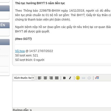
Thủ tục hưởng BHYT 5 năm liên tục
Theo Thông báo 2298/TB-BHXH ngày 14/11/2018, người có đủ điề
liên tục phải chuẩn bị 01 bộ hồ sơ gồm: Thẻ BHYT; Giấy tờ tùy thân 
chứng từ thanh toán viện phí (bản chính).
YẾN
Người bệnh nộp hồ sơ (bao gồm các giấy tờ nêu trên) tại cơ quan Bả
BHYT để được giải quyết.
(theo SGTT)
)
Vũ hoa
@ 14:57 27/07/2022
Số lượt xem: 521
Số lượt thích: 0 người
Kích thước font
Đường dẫn
:
p