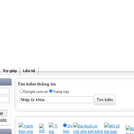
Trợ giúp
Liên hệ
Tìm kiếm thông tin
Google.com.vn
Trang này
viên
Dự
Hành
Tỉ
Bài thuốc tự
Một số
Bà
Kết
báo
trình phá
giá:
chế vĩnh biệt bệnh
bài toán