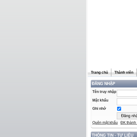
Trang chủ
Thành viên
ĐĂNG NHẬP
Tên truy nhập
Mật khẩu
Ghi nhớ
Quên mật khẩu
ĐK thành 
THÔNG TIN - TƯ LIỆU