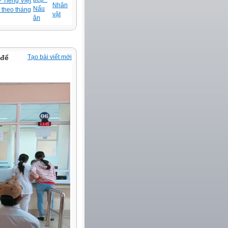
 Tiếng Việt
Nhân
Nấu
 theo tháng
vật
ăn
để
Tạo bài viết mới