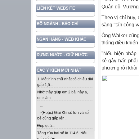
Quân đội Vương 
LIÊN KẾT WEBSITE
Theo vị chỉ huy
BỘ NGÀNH - BÁO CHÍ
sàng "tấn công v
Ông Walker cũng
NGÂN HÀNG - WEB KHÁC
thống điều khiển
"Nếu biện pháp r
DỰNG NƯỚC - GIỮ NƯỚC
kẻ gây hấn phải 
phương rời khỏi 
CÁC Ý KIẾN MỚI NHẤT
1. Một hình chữ nhật có chiều dài
gấp 1,5...
Nhờ thầy giúp em 2 bài này ạ,
em cảm...
...
=>(Hoặc) Giải Khi số lớn và số
bé cùng gấp lên...
Đẹp quá...
Tổng của hai số là 114,6. Nếu
gấp số lớn...