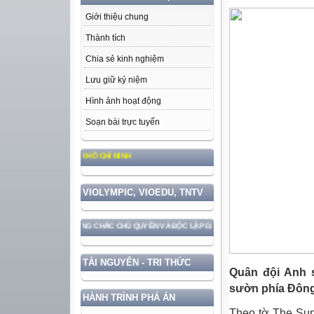
Giới thiệu chung
Thành tích
Chia sẻ kinh nghiệm
Lưu giữ kỷ niệm
Hình ảnh hoạt động
Soạn bài trực tuyến
ĐỨC, PHONG CÁCH HỒ CHÍ MINH
VIOLYMPIC, VIOEDU, TNTV
ẮN VỚI BẢO VỆ VỮNG CHẮC CHỦ QUYỀN VÀ ĐỘC LẬP DÂN TỘC!
TÀI NGUYÊN - TRI THỨC
Quân đội Anh 
sườn phía Đông
HÀNH TRÌNH PHÁ ÁN
Theo tờ The Sun