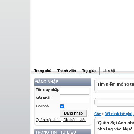
Trang chủ
Thành viên
Trợ giúp
Liên hệ
ĐĂNG NHẬP
Tìm kiếm thông ti
Tên truy nhập
Mật khẩu
Ghi nhớ
Gốc
>
Bối cảnh thế giớ
Quên mật khẩu
ĐK thành viên
'Quân đội Anh ph
nhoáng vào Nga'
THÔNG TIN - TƯ LIỆU