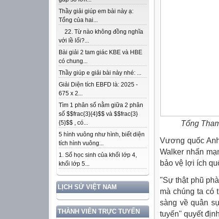
Thầy giải giúp em bài này ạ:
Tổng của hai...
22. Từ nào không đồng nghĩa
với lề lối?...
Bài giải 2 tam giác KBE và HBE
có chung...
Thầy giúp e giải bài này nhé: ...
Giải Diện tích EBFD là: 2025 -
675 x 2...
Tìm 1 phân số nằm giữa 2 phân
số $$frac{3}{4}$$ và $$frac{3}
Tổng Tham 
{5}$$ , có...
5 hình vuông như hình, biết diện
Vương quốc Anh 
tích hình vuông...
Walker nhấn mạn
1. Số học sinh của khối lớp 4,
bảo vệ lợi ích qu
khối lớp 5...
"Sự thật phũ phà
LỊCH SỬ VIỆT NAM
mà chúng ta có 
sàng về quân sự
THÀNH VIÊN TRỰC TUYẾN
tuyến" quyết định