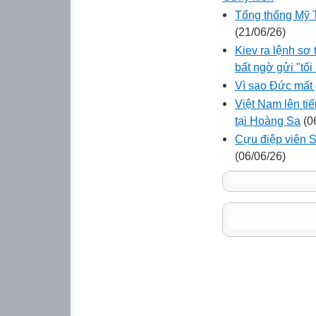
Tổng thống Mỹ T
(21/06/26)
Kiev ra lệnh sơ
bất ngờ gửi "tối
Vì sao Đức mất
Việt Nam lên ti
tại Hoàng Sa
(0
Cựu điệp viên 
(06/06/26)