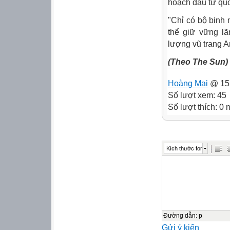
hoạch đầu tư qu
"Chỉ có bộ binh 
thể giữ vững l
lượng vũ trang An
(Theo The Sun)
Hoàng Mai
@ 15:
Số lượt xem: 45
Số lượt thích: 0
Kích thước font
Đường dẫn
:
p
Gửi ý kiến