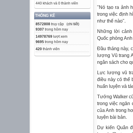
440 khách và 0 thành viên
"Nó tạo ra ảnh 
trong việc định 
THỐNG KÊ
như thế nào".
8572808
truy cập (
chi tiết
)
9307
trong hôm nay
Những lời cảnh
14978769
lượt xem
Quốc phòng Anh 
9695
trong hôm nay
Đầu tháng này, 
420
thành viên
lượng Vũ trang A
ngân sách cho q
Lực lượng vũ tra
điều này có thể 
huấn luyện và tá
Tướng Walker cũ
trong việc ngăn
của Anh trong h
luyện bài bản.
Dự kiến Quân độ