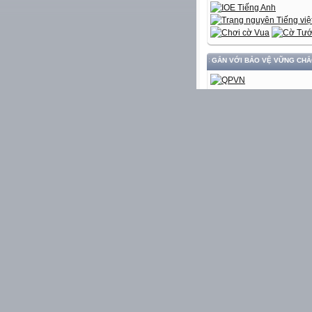
XÂY DỰNG VÀ PHÁT TRIỂN ĐẤT NƯỚC GẮN VỚI BẢO VỆ VỮNG CHẮC CHỦ Q
TÀI NGUYÊN - TRI THỨ
HÀNH TRÌNH PHÁ ÁN
LIÊN KẾT WEBSITE