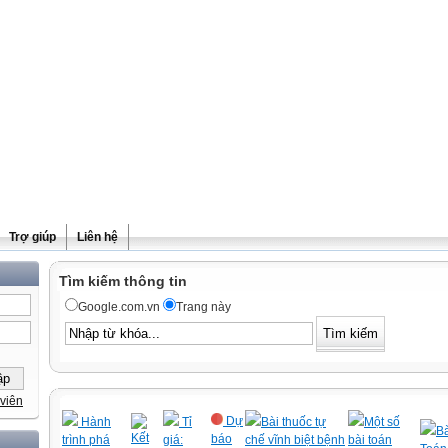
Trợ giúp
Liên hệ
Tìm kiếm thông tin
Google.com.vn
Trang này
viên
Dự
Hành
Tỉ
Bài thuốc tự
Một số
Bà
Kết
báo
trình phá
giá:
chế vĩnh biệt bệnh
bài toán