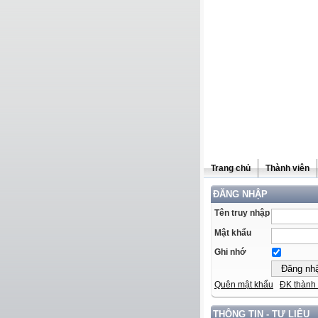
Trang chủ
Thành viên
ĐĂNG NHẬP
Tên truy nhập
Mật khẩu
Ghi nhớ
Quên mật khẩu
ĐK thành 
THÔNG TIN - TƯ LIỆU