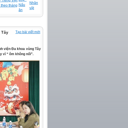
 Tiếng Việt
Nhân
Nấu
 theo tháng
vật
ăn
 Tây
Tạo bài viết mới
nh viện Đa khoa vùng Tây
 vì “ ôm không nổi”.