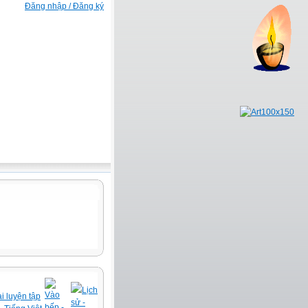
Đăng nhập / Đăng ký
Lịch
Vào
i luyện tập
sử -
bếp -