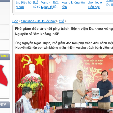
Toán-
quả
thời
án: Điệu hổ
Vàng -
xoang không tốn
chọn lọc ở
lớp 5
xổ số
tiết
ly sơn
Ngoại tệ
tiền
Tiểu học
Gốc
>
Sức khỏe - Bài thuốc hay
>
Y tế
>
Phó giám đốc từ chối phụ trách Bệnh viện Đa khoa vùng
Nguyên vì 'ôm không nổi'
Ông Nguyễn Ngọc Thịnh, Phó giám đốc tạm phụ trách điều hành Bệ
Nguyên đã nộp đơn xin không nhận nhiệm vụ phụ trách bệnh viện này
TNTV