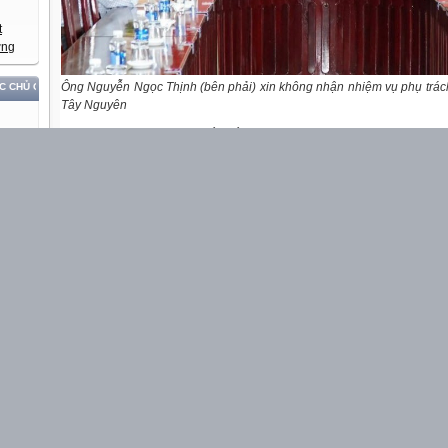
Ông Nguyễn Ngọc Thịnh (bên phải) xin không nhận nhiệm vụ phụ trá
UYỀN VÀ ĐỘC LẬP DÂN TỘC!
Tây Nguyên
Ngày 15/10, Sở Y tế tỉnh Đắk Lắk cho biết cơ quan chức năng đang xe
không nhận nhiệm vụ phụ trách Bệnh viện Đa khoa vùng Tây Ngu
C
Thịnh, Phó giám đốc bệnh viện. Đồng thời Sở này cũng có tờ trình nh
Bệnh viện Đa khoa vùng Tây Nguyên.
Ông Nguyễn Ngọc Thịnh xác nhận đã nộp đơn xin từ chối nhiệm vụ trê
nộp đơn, ông đã báo cáo lãnh đạo Sở Y tế và UBND tỉnh, đề nghị giao
vì hiểu rõ tình hình phức tạp của bệnh viện.
“Nếu nhận thì phải có trách nhiệm làm cho tròn, nhưng nhìn lại khối tr
không ôm nổi. Những vấn đề của bệnh viện vùng cần sự vào cuộc củ
thấy không ổn nên xin từ chối,” ông Thịnh chia sẻ.
Trước đó, ngày 3/10, Công an tỉnh Đắk Lắk đã khởi tố, bắt tạm gi
Giám đốc Bệnh viện Đa khoa vùng Tây Nguyên, để điều tra về tội “Thi
nghiêm trọng”.
Ông Giáp bị điều tra liên quan vụ việc máy tán sỏi của bệnh viện bị
vẫn kê khai điều trị và thu tiền của 255 bệnh nhân.