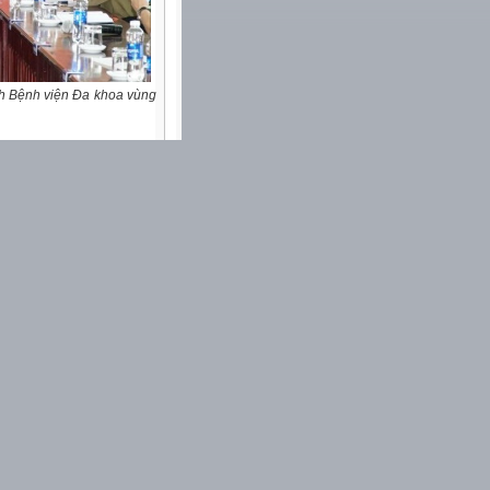
ch Bệnh viện Đa khoa vùng
m xét, giải quyết đơn xin
yên của ông Nguyễn Ngọc
ân sự cho vị trí phụ trách
n. Ông cho biết trước khi
 nhiệm vụ cho người khác,
ách nhiệm đó, tôi thấy mình
a Sở và cả UBND tỉnh. Tôi
am ông Nguyễn Đăng Giáp,
ếu trách nhiệm gây hậu quả
 hỏng suốt hai năm, nhưng