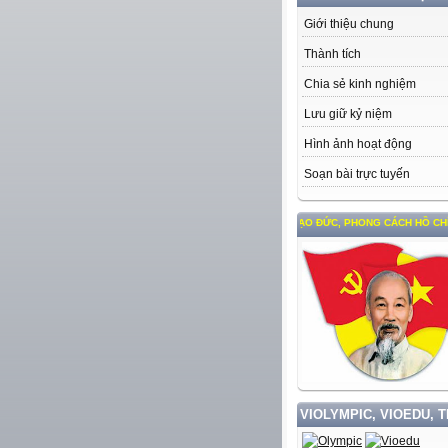
Giới thiệu chung
Thành tích
Chia sẻ kinh nghiệm
Lưu giữ kỷ niệm
Hình ảnh hoạt động
Soạn bài trực tuyến
HỌC TẬP VÀ LÀM THEO TƯ TƯỞNG, ĐẠO ĐỨC, PHONG CÁCH HỒ CHÍ MINH
VIOLYMPIC, VIOEDU, 