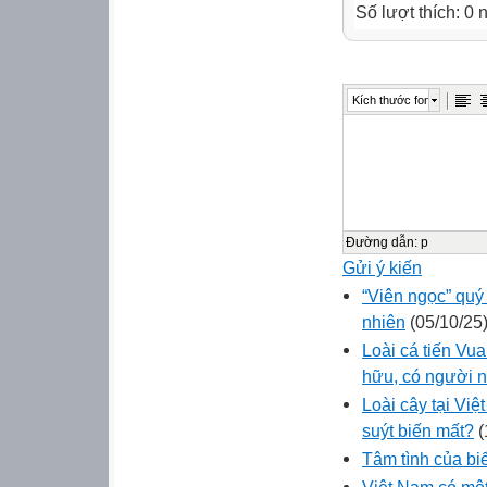
Số lượt thích: 0
Kích thước font
Đường dẫn
:
p
Gửi ý kiến
“Viên ngọc” quý 
nhiên
(05/10/25
Loài cá tiến Vua
hữu, có người n
Loài cây tại Vi
suýt biến mất?
(
Tâm tình của bi
Việt Nam có một