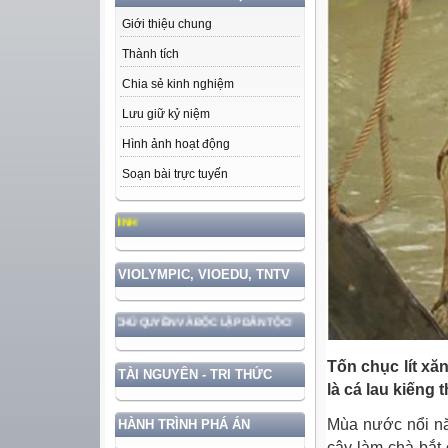
Giới thiệu chung
Thành tích
Chia sẻ kinh nghiệm
Lưu giữ kỷ niệm
Hình ảnh hoạt động
Soạn bài trực tuyến
HỌC TẬP VÀ LÀM THEO TƯ TƯỞ
VIOLYMPIC, VIOEDU, TNTV
 VỆ VỮNG CHẮC CHỦ QUYỀN VÀ ĐỘC LẬP DÂN TỘC!
Tốn chục lít xă
TÀI NGUYÊN - TRI THỨC
là cá lau kiếng t
Mùa nước nổi nă
HÀNH TRÌNH PHÁ ÁN
cây làm chà bắt