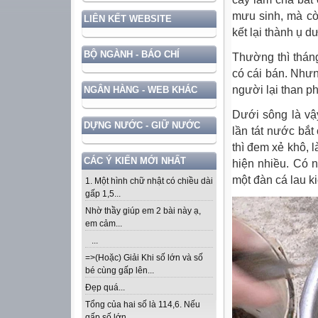
mưu sinh, mà cò
LIÊN KẾT WEBSITE
kết lại thành ụ d
BỘ NGÀNH - BÁO CHÍ
Thường thì thán
có cái bán. Nhưn
người lại than ph
NGÂN HÀNG - WEB KHÁC
Dưới sông là vậy
DỰNG NƯỚC - GIỮ NƯỚC
lần tát nước bắt c
thì đem xẻ khô, 
CÁC Ý KIẾN MỚI NHẤT
hiện nhiều. Có n
một đàn cá lau ki
1. Một hình chữ nhật có chiều dài
gấp 1,5...
Nhờ thầy giúp em 2 bài này ạ,
em cảm...
...
=>(Hoặc) Giải Khi số lớn và số
bé cùng gấp lên...
Đẹp quá...
Tổng của hai số là 114,6. Nếu
gấp số lớn...