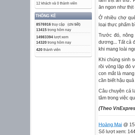
làm thịt ăn thử.
12 khách và 0 thành viên
ăn ngon như thịt 
THỐNG KÊ
Ở nhiều chợ quê
loại thực phẩm b
8576916
truy cập (
chi tiết
)
13415
trong hôm nay
Trước đó, nông 
14983394
lượt xem
dương... Tất cả 
14320
trong hôm nay
khi mang loài ngo
420
thành viên
Khi chúng sinh sô
rồi vòng lặp đó v
con mắt là mang
cần biết hậu quả
Câu chuyện cá lau
tâm trong việc qu
(Theo VnExpres
Hoàng Mai
@ 15:
Số lượt xem: 14