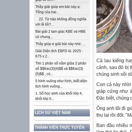
Thầy giải giúp em bài này ạ:
Tổng của hai...
22. Từ nào không đồng nghĩa
với lề lối?...
Bài giải 2 tam giác KBE và HBE
có chung...
Thầy giúp e giải bài này nhé: ...
Giải Diện tích EBFD là: 2025 -
675 x 2...
Cá lau kiếng ha
Tìm 1 phân số nằm giữa 2 phân
cảnh, sau đó bị 
số $$frac{3}{4}$$ và $$frac{3}
chúng sinh sôi d
{5}$$ , có...
5 hình vuông như hình, biết diện
Con cá này nhìn 
tích hình vuông...
giáp cứng như á
1. Số học sinh của khối lớp 4,
Đặc biệt, chúng c
khối lớp 5...
Ông anh tôi đi g
LỊCH SỬ VIỆT NAM
thu lại rồi đốt. 
Ban đầu nhiều ng
THÀNH VIÊN TRỰC TUYẾN