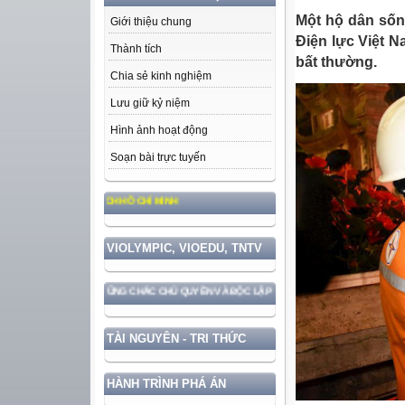
Một hộ dân sốn
Giới thiệu chung
Điện lực Việt N
Thành tích
bất thường.
Chia sẻ kinh nghiệm
Lưu giữ kỷ niệm
Hình ảnh hoạt động
Soạn bài trực tuyến
 ĐỨC, PHONG CÁCH HỒ CHÍ MINH
VIOLYMPIC, VIOEDU, TNTV
GẮN VỚI BẢO VỆ VỮNG CHẮC CHỦ QUYỀN VÀ ĐỘC LẬP DÂN TỘC!
TÀI NGUYÊN - TRI THỨC
HÀNH TRÌNH PHÁ ÁN