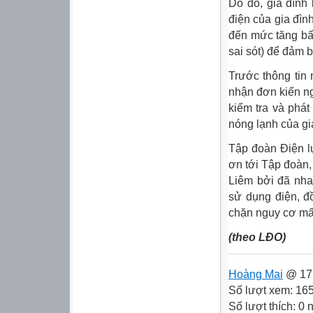
Do đó, gia đình 
điện của gia đình
đến mức tăng bấ
sai sót) để đảm 
Trước thông tin 
nhận đơn kiến ng
kiểm tra và phát
nóng lạnh của gi
Tập đoàn Điện l
ơn tới Tập đoàn,
Liêm bởi đã nha
sử dụng điện, đồ
chặn nguy cơ mất
(theo LĐO)
Hoàng Mai
@ 17:
Số lượt xem: 16
Số lượt thích: 0