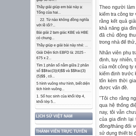
Theo người làm 
Thầy giải giúp em bài này ạ:
Tổng của hai...
kiểm tra công tơ
22. Từ nào không đồng nghĩa
rằng kết quả gi
với lề lối?...
khả năng gia đìn
Bài giải 2 tam giác KBE và HBE
đã chủ động thuê
có chung...
trong nhà để thử
Thầy giúp e giải bài này nhé: ...
Nhân viên phụ t
Giải Diện tích EBFD là: 2025 -
675 x 2...
định, tuy nhiên,
Tìm 1 phân số nằm giữa 2 phân
của một công ty
số $$frac{3}{4}$$ và $$frac{3}
kiểm định trước 
{5}$$ , có...
tốn kém thời gi
5 hình vuông như hình, biết diện
được vấn đề.
tích hình vuông...
1. Số học sinh của khối lớp 4,
"Tôi cho rằng ng
khối lớp 5...
qua hệ thống điệ
nay, tôi vẫn chư
LỊCH SỬ VIỆT NAM
của gia đình lại
đồng/tháng đối v
THÀNH VIÊN TRỰC TUYẾN
sử dụng thiết bị 