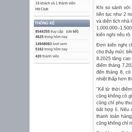
18 khách và 1 thành viên
Khi so sánh với
Hit Club
liên tục như 2 m
và diện tích nhà
THỐNG KÊ
1.000.000–1.500.
8544355
truy cập (
chi tiết
)
kiến nghị nêu rõ.
4625
trong hôm nay
14948083
lượt xem
Đơn kiến nghị ch
5162
trong hôm nay
cho thấy mức tiê
420
thành viên
8.2025 tăng cao 
điểm tháng 7.20
đến tháng 8, có
nhiệt thấp hơn th
"Kể từ thời điểm
cũng không có gì
cũng chỉ phụ thu
bất hợp lí. Nếu 
thanh toán hàng
cũng không chỉ r