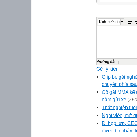
Kích thước font
Đường dẫn
:
p
Gửi ý kiến
Clip bé gái nghè
chuyện phía sa
Cô gái MMA kể t
hầm gửi xe
(28/
Thất nghiệp tuổ
Nghỉ việc, mở q
Đi họp lớp, CEO
được tin nhắn, 