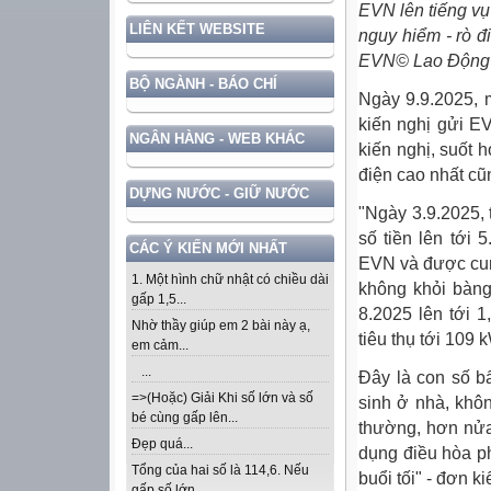
EVN lên tiếng vụ 
LIÊN KẾT WEBSITE
nguy hiểm - rò đ
EVN
© Lao Động
BỘ NGÀNH - BÁO CHÍ
Ngày 9.9.2025, 
kiến nghị gửi E
NGÂN HÀNG - WEB KHÁC
kiến nghị, suốt 
điện cao nhất cũ
DỰNG NƯỚC - GIỮ NƯỚC
"Ngày 3.9.2025, 
số tiền lên tới
CÁC Ý KIẾN MỚI NHẤT
EVN và được cun
1. Một hình chữ nhật có chiều dài
không khỏi bàng
gấp 1,5...
8.2025 lên tới 
Nhờ thầy giúp em 2 bài này ạ,
tiêu thụ tới 109 
em cảm...
...
Đây là con số bấ
=>(Hoặc) Giải Khi số lớn và số
sinh ở nhà, khôn
bé cùng gấp lên...
thường, hơn nửa
Đẹp quá...
dụng điều hòa p
Tổng của hai số là 114,6. Nếu
buổi tối" - đơn k
gấp số lớn...