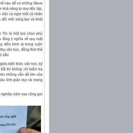
 thế nào để có những Steve
i khả năng tư duy độc lập,
n việc ca ngợi một cá nhân
 đổi mới sáng tạo và khát
 Thi là một lựa chọn phù
 tầng ý nghĩa về quy luật
g điều bình dị trong cuộc
thụ văn học, đồng thời thể
ó sẵn.
giữa kiến thức văn học, kỹ
Đề thi không chỉ kiểm tra
rước những vấn đề lớn của
 giàu tính giáo dục và mang
ốt nghiệp năm nay cũng gợi