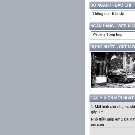
BỘ NGÀNH - BÁO CHÍ
NGÂN HÀNG - WEB KH
DỰNG NƯỚC - GIỮ NƯ
CÁC Ý KIẾN MỚI NHẤT
1. Một hình chữ nhật có ch
gấp 1,5...
Nhờ thầy giúp em 2 bài nà
em cảm...
...