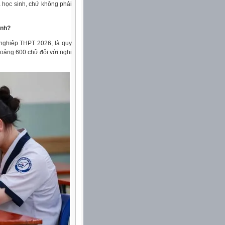
a học sinh, chứ không phải
inh?
 nghiệp THPT 2026, là quy
hoảng 600 chữ đối với nghị