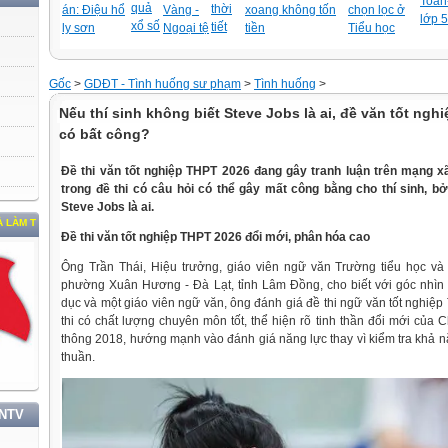
Toán-
quả
thời
án: Điệu hổ
Vàng -
xoang không tốn
chọn lọc ở
lớp 5
xổ số
tiết
ly sơn
Ngoại tệ
tiền
Tiểu học
Gốc
>
GDĐT - Tình huống sư phạm
>
Tình huống
>
Nếu thí sinh không biết Steve Jobs là ai, đề văn tốt ngh
có bất công?
Đề thi văn tốt nghiệp THPT 2026 đang gây tranh luận trên mạng xã
trong đề thi có câu hỏi có thể gây mất công bằng cho thí sinh, bở
Steve Jobs là ai.
TƯỞNG, ĐẠO ĐỨC, PHONG CÁCH HỒ CHÍ MINH
Đề thi văn tốt nghiệp THPT 2026 đổi mới, phân hóa cao
Ông Trần Thái, Hiệu trưởng, giáo viên ngữ văn Trường tiểu học và
phường Xuân Hương - Đà Lạt, tỉnh Lâm Đồng, cho biết với góc nhìn
dục và một giáo viên ngữ văn, ông đánh giá đề thi ngữ văn tốt nghiệ
thi có chất lượng chuyên môn tốt, thể hiện rõ tinh thần đổi mới của
thông 2018, hướng mạnh vào đánh giá năng lực thay vì kiểm tra khả n
thuần.
TNTV