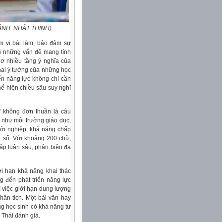
c (ẢNH: NHẬT THỊNH)
m vi bài làm, bảo đảm sự
ới những vấn đề mang tính
hơ nhiều tầng ý nghĩa của
hai ý tưởng của những học
iển năng lực không chỉ cần
ể hiện chiều sâu suy nghĩ
 không đơn thuần là câu
 như môi trường giáo dục,
khởi nghiệp, khả năng chấp
i số. Với khoảng 200 chữ,
lập luận sâu, phản biện đa
i hạn khả năng khai thác
g đến phát triển năng lực
ì việc giới hạn dung lượng
hân tích. Một bài văn hay
g học sinh có khả năng tư
n Thái đánh giá.