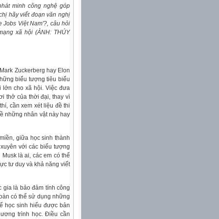
 phát minh công nghệ góp
/chị hãy viết đoạn văn nghị
e Jobs Việt Nam'?, câu hỏi
n mạng xã hội (ẢNH: THÚY
, Mark Zuckerberg hay Elon
những biểu tượng tiêu biểu
 lớn cho xã hội. Việc đưa
 thở của thời đại, thay vì
í, cần xem xét liệu đề thi
về những nhân vật này hay
 miền, giữa học sinh thành
 xuyên với các biểu tượng
 Musk là ai, các em có thể
ực tư duy và khả năng viết
 gia là bảo đảm tính công
 toàn có thể sử dụng những
để học sinh hiểu được bản
ương trình học. Điều cần