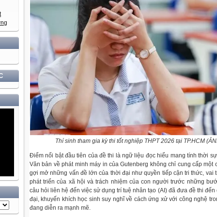
XÂY DỰNG VÀ PHÁT TRIỂN ĐẤT NƯỚC GẮN VỚI BẢO VỆ VỮNG CHẮC CHỦ QUYỀN VÀ Đ
C
Thí sinh tham gia kỳ thi tốt nghiệp THPT 2026 tại TP.HCM (
Điểm nổi bật đầu tiên của đề thi là ngữ liệu đọc hiểu mang tính thời sự 
Văn bản về phát minh máy in của Gutenberg không chỉ cung cấp một 
gợi mở những vấn đề lớn của thời đại như quyền tiếp cận tri thức, vai 
phát triển của xã hội và trách nhiệm của con người trước những bước
câu hỏi liên hệ đến việc sử dụng trí tuệ nhân tạo (AI) đã đưa đề thi đế
đại, khuyến khích học sinh suy nghĩ về cách ứng xử với công nghệ tr
đang diễn ra mạnh mẽ.