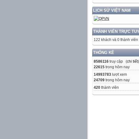
LỊCH SỬ VIỆT NAM
THÀNH VIÊN TRỰC TU
122 khách và 0 thành viên
THỐNG KÊ
8586116
truy cập (
chi tiết
)
22615
trong hôm nay
14993783
lượt xem
24709
trong hôm nay
420
thành viên