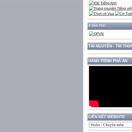
TÀI NGUYÊN - TRI THỨ
HÀNH TRÌNH PHÁ ÁN
LIÊN KẾT WEBSITE