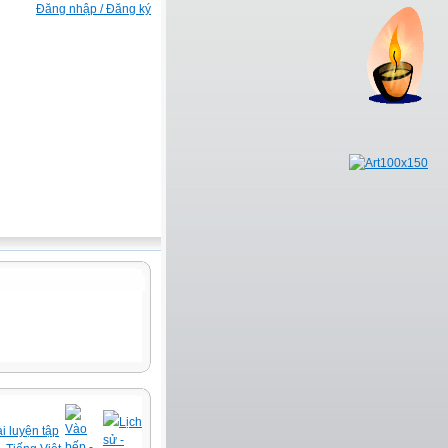
Đăng nhập / Đăng ký
Lịch
Vào
i luyện tập
sử -
bếp -