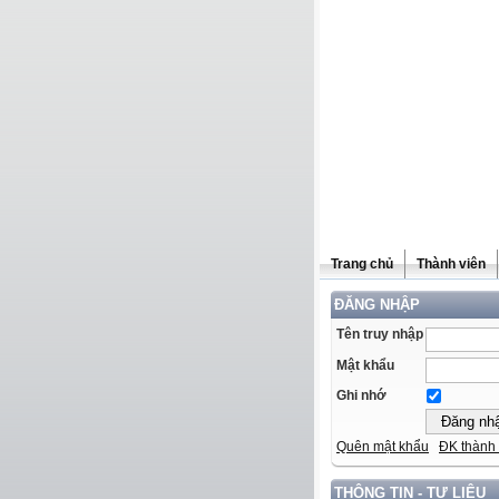
Trang chủ
Thành viên
ĐĂNG NHẬP
Tên truy nhập
Mật khẩu
Ghi nhớ
Quên mật khẩu
ĐK thành 
THÔNG TIN - TƯ LIỆU