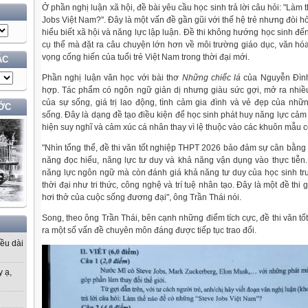
Ở phần nghị luận xã hội, đề bài yêu cầu học sinh trả lời câu hỏi: "Làm
Jobs Việt Nam?". Đây là một vấn đề gần gũi với thế hệ trẻ nhưng đòi hỏ
hiểu biết xã hội và năng lực lập luận. Đề thi không hướng học sinh đế
cụ thể mà đặt ra câu chuyện lớn hơn về môi trường giáo dục, văn hóa
vọng cống hiến của tuổi trẻ Việt Nam trong thời đại mới.
ÁC
Phần nghị luận văn học với bài thơ
Những chiếc lá
của Nguyễn Đình
hợp. Tác phẩm có ngôn ngữ giản dị nhưng giàu sức gợi, mở ra nhiều
của sự sống, giá trị lao động, tình cảm gia đình và vẻ đẹp của nhữn
ỚC
sống. Đây là dạng đề tạo điều kiện để học sinh phát huy năng lực cảm 
hiện suy nghĩ và cảm xúc cá nhân thay vì lệ thuộc vào các khuôn mẫu c
"Nhìn tổng thể, đề thi văn tốt nghiệp THPT 2026 bảo đảm sự cân bằng 
năng đọc hiểu, năng lực tư duy và khả năng vận dụng vào thực tiễn. 
năng lực ngôn ngữ mà còn đánh giá khả năng tư duy của học sinh t
thời đại như tri thức, công nghệ và trí tuệ nhân tạo. Đây là một đề thi
hơi thở của cuộc sống đương đại", ông Trần Thái nói.
Song, theo ông Trần Thái, bên cạnh những điểm tích cực, đề thi văn t
ra một số vấn đề chuyên môn đáng được tiếp tục trao đổi.
iều dài
y ạ,