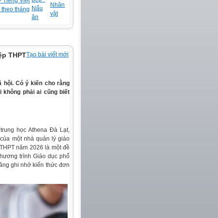
 Tiếng Việt
Nhân
Nấu
 theo tháng
vật
ăn
iệp THPT
Tạo bài viết mới
 hội. Có ý kiến cho rằng
i không phải ai cũng biết
 trung học Athena Đà Lạt,
 của một nhà quản lý giáo
p THPT năm 2026 là một đề
 Chương trình Giáo dục phổ
ăng ghi nhớ kiến thức đơn