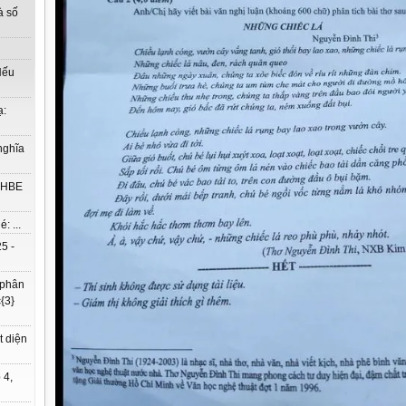
à số
Nếu
ạ:
nghĩa
à HBE
: ...
5 -
 phân
{3}
t diện
 4,