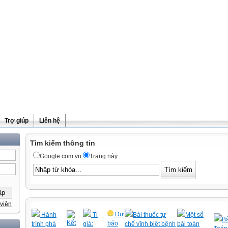
Trợ giúp
Liên hệ
Tìm kiếm thông tin
Google.com.vn
Trang này
viên
Dự
Hành
Tỉ
Bài thuốc tự
Một số
Bà
Kết
báo
trình phá
giá:
chế vĩnh biệt bệnh
bài toán