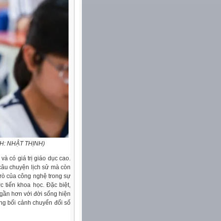
ỘC LẬP DÂN TỘC!
ẢNH: NHẬT THỊNH)
và có giá trị giáo dục cao.
câu chuyện lịch sử mà còn
trò của công nghệ trong sự
 tiến khoa học. Đặc biệt,
n gần hơn với đời sống hiện
ong bối cảnh chuyển đổi số