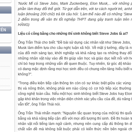
'Nước Mĩ có Steve Jobs, Mark Zuckerberg, Elon Musk,... với những
phần làm thay đổi thế giới. Từ gợi dẫn trên, với tư cách người trẻ, anh
luận (khoảng 200 chữ) trả lời câu hỏi: 'Làm thế nào để có những 'Stev
2 điểm trong đề văn thi tốt nghiệp THPT đang gây tranh luận trê
HẰNG)
YẾN
Liệu có công bằng cho những thí sinh không biết Steve Jobs là ai?
Ông Trần Thái cho biết: "Đề bài sử dụng các nhân vật như Steve Jobs
Musk làm điểm tựa cho câu nghị luận xã hội. Về mặt ý tưởng, đây là 
của đổi mới sáng tạo, khởi nghiệp và khả năng tạo ra những thay đổi
những nhân vật này vào đề thi giúp văn học và giáo dục kết nối với hơi
chỉ bó hẹp trong những vấn đề quen thuộc. Tuy nhiên, từ góc độ khảo th
có đang mặc định rằng mọi học sinh đều có chung nền tảng hiểu biết 
không?".
"Trong điều kiện tiếp cận thông tin còn có sự khác biệt giữa các vùng
thị và nông thôn, không phải em nào cũng có cơ hội tiếp xúc thường
công nghệ toàn cầu. Nếu một học sinh không biết Steve Jobs hay Elon
gặp khó khăn trong việc nhận diện chính xác yêu cầu của đề, dù năng l
vẫn tốt", ông Trần Thái nói.
Ông Trần Thái nhấn mạnh: "Nguyên tắc quan trọng của một kỳ thi quốc
bằng và khả năng tiếp cận đối với mọi đối tượng thí sinh. Đề thi hoàn
nhân vật nổi tiếng làm ngữ cảnh, nhưng nên cung cấp đủ thông tin 
chất vấn đề mà không bắt buộc phải có kiến thức nền bên ngoài ch