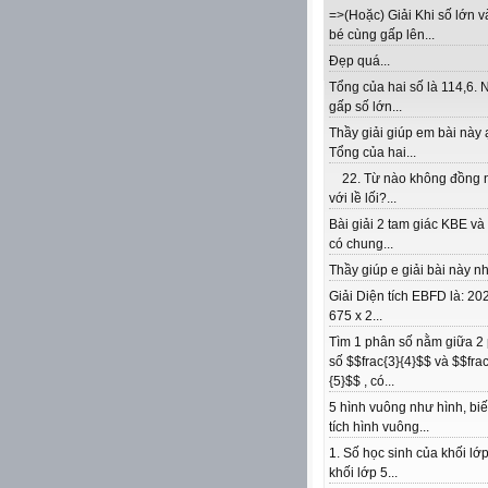
=>(Hoặc) Giải Khi số lớn v
bé cùng gấp lên...
Đẹp quá...
Tổng của hai số là 114,6. 
gấp số lớn...
Thầy giải giúp em bài này 
Tổng của hai...
22. Từ nào không đồng 
với lề lối?...
Bài giải 2 tam giác KBE v
có chung...
Thầy giúp e giải bài này nhé
Giải Diện tích EBFD là: 202
675 x 2...
Tìm 1 phân số nằm giữa 2
số $$frac{3}{4}$$ và $$frac
{5}$$ , có...
5 hình vuông như hình, biế
tích hình vuông...
1. Số học sinh của khối lớp
khối lớp 5...