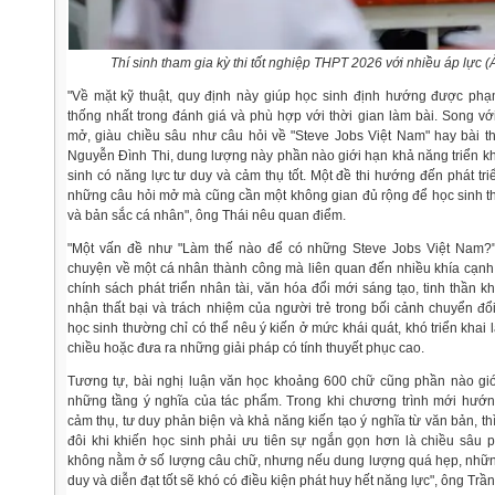
Thí sinh tham gia kỳ thi tốt nghiệp THPT 2026 với nhiều áp lự
"Về mặt kỹ thuật, quy định này giúp học sinh định hướng được phạ
thống nhất trong đánh giá và phù hợp với thời gian làm bài. Song v
mở, giàu chiều sâu như câu hỏi về "Steve Jobs Việt Nam" hay bài t
Nguyễn Đình Thi, dung lượng này phần nào giới hạn khả năng triển k
sinh có năng lực tư duy và cảm thụ tốt. Một đề thi hướng đến phát tr
những câu hỏi mở mà cũng cần một không gian đủ rộng để học sinh th
và bản sắc cá nhân", ông Thái nêu quan điểm.
"Một vấn đề như "Làm thế nào để có những Steve Jobs Việt Nam?"
chuyện về một cá nhân thành công mà liên quan đến nhiều khía cạnh
chính sách phát triển nhân tài, văn hóa đổi mới sáng tạo, tinh thần 
nhận thất bại và trách nhiệm của người trẻ trong bối cảnh chuyển đổ
học sinh thường chỉ có thể nêu ý kiến ở mức khái quát, khó triển khai 
chiều hoặc đưa ra những giải pháp có tính thuyết phục cao.
Tương tự, bài nghị luận văn học khoảng 600 chữ cũng phần nào giớ
những tầng ý nghĩa của tác phẩm. Trong khi chương trình mới hướn
cảm thụ, tư duy phản biện và khả năng kiến tạo ý nghĩa từ văn bản, th
đôi khi khiến học sinh phải ưu tiên sự ngắn gọn hơn là chiều sâu p
không nằm ở số lượng câu chữ, nhưng nếu dung lượng quá hẹp, nhữn
duy và diễn đạt tốt sẽ khó có điều kiện phát huy hết năng lực", ông Trầ