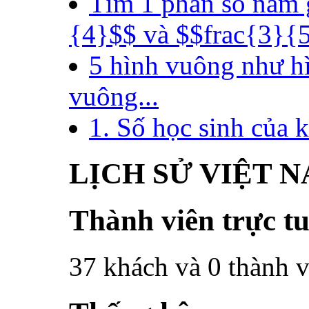
Tìm 1 phân số nằm 
{4}$$ và $$frac{3}{5}
5 hình vuông như hì
vuông...
1. Số học sinh của k
LỊCH SỬ VIỆT 
Thành viên trực t
37 khách và 0 thành v