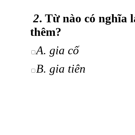
2
. Từ nào có nghĩa 
thêm?
A. gia cố
B.
gia tiên
C. gia phong
D.
gia trưởng
3
. Thành ngữ nào đ