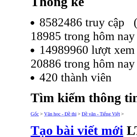
Thống kê
8582486
truy cập 
18985
trong hôm nay
14989960
lượt xem
20886
trong hôm nay
420
thành viên
Tìm kiếm thông ti
Gốc
>
Văn học - Đề thi
>
Đề văn - Tiếng Việt
>
Tạo bài viết mới
L