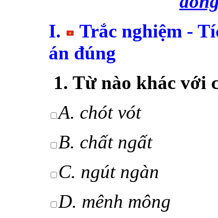
đồng
I
.
Trắc nghiệm - Tí
án đúng
1. Từ nào khác với c
A. chót vót
B. chất ngất
C.
ngút ngàn
D. mênh mông