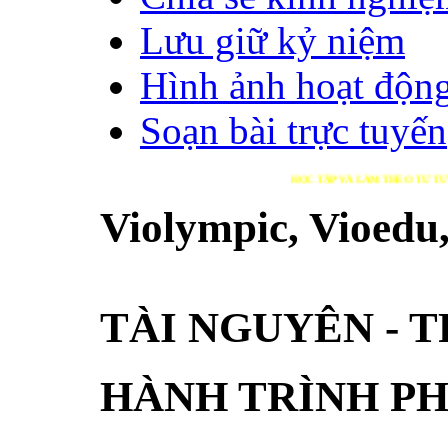
Lưu giữ kỷ niệm
Hình ảnh hoạt độn
Soạn bài trực tuyến
HỌC TẬP VÀ LÀM THEO TƯ TƯỞNG, ĐẠO Đ
Violympic, Vioed
XÂY DỰNG VÀ PHÁT TRIỂN ĐẤT NƯỚC GẮN 
TÀI NGUYÊN - 
HÀNH TRÌNH PH