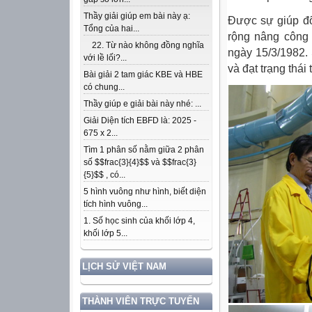
Thầy giải giúp em bài này ạ:
Được sự giúp đỡ 
Tổng của hai...
rộng nâng công
22. Từ nào không đồng nghĩa
ngày 15/3/1982.
với lề lối?...
và đạt trạng thái
Bài giải 2 tam giác KBE và HBE
có chung...
Thầy giúp e giải bài này nhé: ...
Giải Diện tích EBFD là: 2025 -
675 x 2...
Tìm 1 phân số nằm giữa 2 phân
số $$frac{3}{4}$$ và $$frac{3}
{5}$$ , có...
5 hình vuông như hình, biết diện
tích hình vuông...
1. Số học sinh của khối lớp 4,
khối lớp 5...
LỊCH SỬ VIỆT NAM
THÀNH VIÊN TRỰC TUYẾN