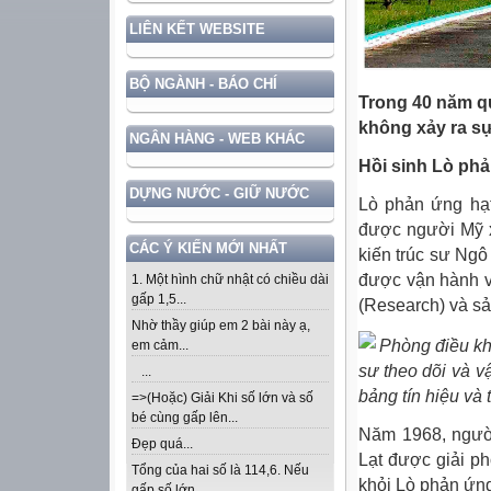
LIÊN KẾT WEBSITE
BỘ NGÀNH - BÁO CHÍ
Trong 40 năm qu
không xảy ra s
NGÂN HÀNG - WEB KHÁC
Hồi sinh Lò phả
DỰNG NƯỚC - GIỮ NƯỚC
Lò phản ứng hạt
được người Mỹ x
CÁC Ý KIẾN MỚI NHẤT
kiến trúc sư Ngô
được vận hành vớ
1. Một hình chữ nhật có chiều dài
gấp 1,5...
(Research) và sả
Nhờ thầy giúp em 2 bài này ạ,
Phòng điều kh
em cảm...
sư theo dõi và v
...
bảng tín hiệu và 
=>(Hoặc) Giải Khi số lớn và số
bé cùng gấp lên...
Năm 1968, ngườ
Đẹp quá...
Lạt được giải ph
Tổng của hai số là 114,6. Nếu
khỏi Lò phản ứn
gấp số lớn...