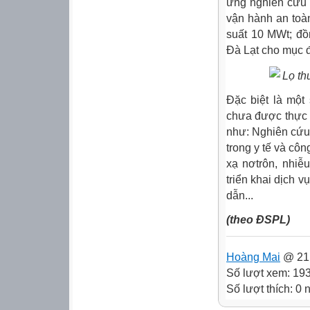
ứng nghiên cứu 
vận hành an toà
suất 10 MWt; đồ
Đà Lạt cho mục đ
Lọ t
Đặc biệt là mộ
chưa được thực 
như: Nghiên cứu
trong y tế và cô
xạ nơtrôn, nhiễ
triển khai dịch v
dẫn...
(theo ĐSPL)
Hoàng Mai
@ 21:
Số lượt xem: 19
Số lượt thích: 0