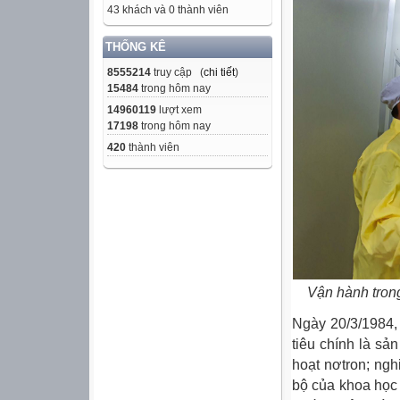
43 khách và 0 thành viên
THỐNG KÊ
8555214
truy cập (
chi tiết
)
15484
trong hôm nay
14960119
lượt xem
17198
trong hôm nay
420
thành viên
Vận hành trong
Ngày 20/3/1984,
tiêu chính là sả
hoạt nơtron; ng
bộ của khoa học 