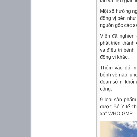
tán và thời gian 
Một số hướng ng
đồng vị bền như 
nguồn gốc các s
Viện đã nghiên 
phát triển thàn
và điều trị bện
đồng vị khác.
Thêm vào đó, nh
bệnh về não, ung
đoạn sớm, khối u
công.
9 loại sản phẩm
được Bộ Y tế ch
xạ" WHO-GMP.