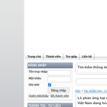
Trang chủ
Thành viên
Trợ giúp
Liên hệ
ĐĂNG NHẬP
Tìm kiếm thông ti
Tên truy nhập
Mật khẩu
Ghi nhớ
Gốc
>
Tác phẩm hay - 
Quên mật khẩu
ĐK thành viên
Lò phản ứng hạt 
Việt Nam đang ho
THÔNG TIN - TƯ LIỆU