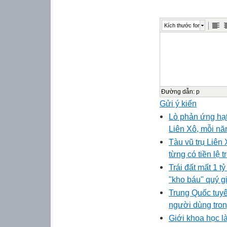
Kích thước font
Đường dẫn
:
p
Gửi ý kiến
Lò phản ứng hạt
Liên Xô, mỗi nă
Tàu vũ trụ Liên
từng có tiền lệ t
Trái đất mất 1 t
"kho báu" quý gi
Trung Quốc tuyê
người dùng tro
Giới khoa học là