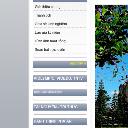
Giới thiệu chung
Thành tích
Chia sẻ kinh nghiệm
Lưu giữ kỷ niệm
Hình ảnh hoạt động
Soạn bài trực tuyến
HỌC TẬP VÀ LÀM THEO TƯ TƯỞNG, ĐẠO ĐỨC, PHONG 
VIOLYMPIC, VIOEDU, TNTV
UYỀN VÀ ĐỘC LẬP DÂN TỘC!
TÀI NGUYÊN - TRI THỨC
HÀNH TRÌNH PHÁ ÁN