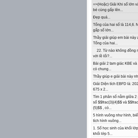
=>(Hoặc) Giải Khi số lớn v
bé cùng gấp lên...
Đẹp quá...
Tổng của hai số là 114,6. 
gấp số lớn...
Thầy giải giúp em bài này 
Tổng của hai...
22. Từ nào không đồng 
với lề lối?...
Bài giải 2 tam giác KBE v
có chung...
Thầy giúp e giải bài này nhé
Giải Diện tích EBFD là: 202
675 x 2...
Tìm 1 phân số nằm giữa 2
số $$frac{3}{4}$$ và $$frac
{5}$$ , có...
5 hình vuông như hình, biế
tích hình vuông...
1. Số học sinh của khối lớp
khối lớp 5...