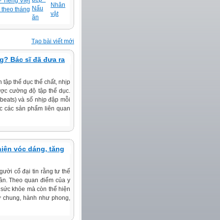
 Tiếng Việt
Nhân
Nấu
 theo tháng
vật
ăn
Tạo bài viết mới
g? Bác sĩ đã đưa ra
tập thể dục thể chất, nhịp
ược cường độ tập thể dục.
(beats) và số nhịp đập mỗi
oặc các sản phẩm liên quan
hiện vóc dáng, tăng
ười cổ đại tin rằng tư thế
thần. Theo quan điểm của y
n sức khỏe mà còn thể hiện
hư chung, hành như phong,