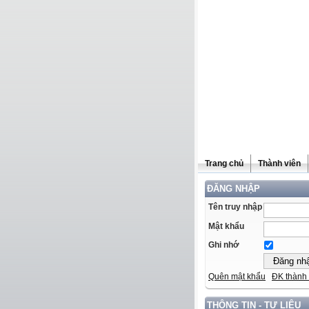
Trang chủ
Thành viên
ĐĂNG NHẬP
Tên truy nhập
Mật khẩu
Ghi nhớ
Quên mật khẩu
ĐK thành 
THÔNG TIN - TƯ LIỆU