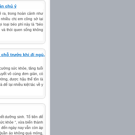
ần chú ý
ẽ ra, trong hoàn cảnh như
 nhiều chị em công sở lại
i loại béo phì này là “béo
g và thói quen sống không
chỗ trước khi đi ngủ,
cường sức khỏe, tăng tuổi
quyết vô cùng đơn giản, có
ường, được hậu thế tôn là
để lại nhiều kiệt tác về y
yết dưỡng sinh. Tổ tiên để
sức khỏe “, vừa biến thành
o đến ngày nay vẫn còn áp
 Quần áo không quá mỏng,