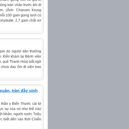
lòng bàn chân trước khi đi
lớn. (Ảnh: Charoen Krung
 mỗi 100 gam gừng tươi có
ohydrate; 2,7 gam chất xơ
ư gan do người dân thường
h. Đến khám tại Bệnh viện
ổi, quê Thanh Hóa) bất ngờ
, chưa đau ốm đi viện bao
 xuân, tràn đầy sinh
 thần y Biển Thước cải tử
hực sự của nó như thế nào
iệt Nhân, người nước Triệu
ợc biết đến vào thời Chiến