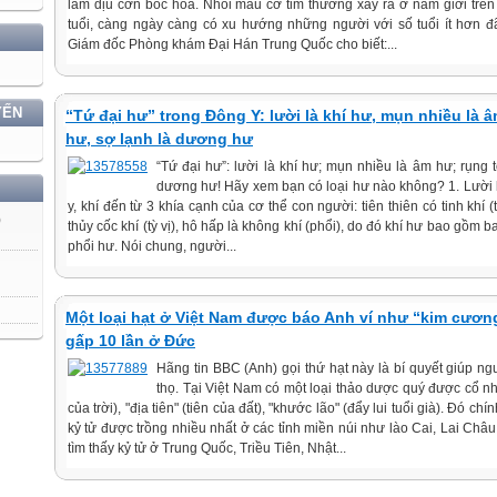
làm dịu cơn bốc hỏa. Nhồi máu cơ tim thường xảy ra ở nam giới trên 
tuổi, càng ngày càng có xu hướng những người với số tuổi ít hơn đ
Giám đốc Phòng khám Đại Hán Trung Quốc cho biết:...
YẾN
“Tứ đại hư” trong Đông Y: lười là khí hư, mụn nhiều là â
hư, sợ lạnh là dương hư
“Tứ đại hư”: lười là khí hư; mụn nhiều là âm hư; rụng t
dương hư! Hãy xem bạn có loại hư nào không? 1. Lười 
y, khí đến từ 3 khía cạnh của cơ thể con người: tiên thiên có tinh khí (
)
thủy cốc khí (tỳ vị), hô hấp là không khí (phổi), do đó khí hư bao gồm ba
phổi hư. Nói chung, người...
Một loại hạt ở Việt Nam được báo Anh ví như “kim cương
gấp 10 lần ở Đức
Hãng tin BBC (Anh) gọi thứ hạt này là bí quyết giúp n
thọ. Tại Việt Nam có một loại thảo dược quý được cổ nhâ
của trời), "địa tiên" (tiên của đất), "khước lão" (đẩy lui tuổi già). Đó ch
kỷ tử được trồng nhiều nhất ở các tỉnh miền núi như lào Cai, Lai Châu,
tìm thấy kỷ tử ở Trung Quốc, Triều Tiên, Nhật...