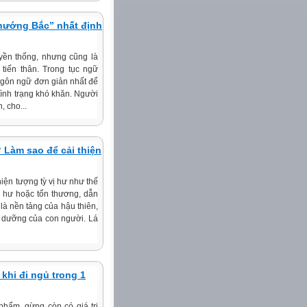
hướng Bắc” nhất định
uyền thống, nhưng cũng là
À ĐỘC LẬP DÂN TỘC!
tiến thân. Trong tục ngữ
ngôn ngữ đơn giản nhất để
i tình trạng khó khăn. Người
, cho...
 Làm sao để cải thiện
hiện tượng tỳ vị hư như thế
bị hư hoặc tổn thương, dẫn
là nền tảng của hậu thiên,
nh dưỡng của con người. Lá
khi đi ngủ trong 1
phẩm, gừng còn có giá trị