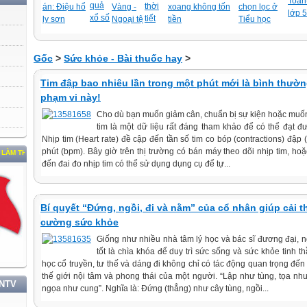
Toán-
quả
thời
án: Điệu hổ
Vàng -
xoang không tốn
chọn lọc ở
lớp 5
xổ số
tiết
ly sơn
Ngoại tệ
tiền
Tiểu học
Gốc
>
Sức khỏe - Bài thuốc hay
>
Tim đập bao nhiêu lần trong một phút mới là bình thườn
phạm vi này!
Cho dù bạn muốn giảm cân, chuẩn bị sự kiện hoặc muốn 
tim là một dữ liệu rất đáng tham khảo để có thể đạt đ
Nhịp tim (Heart rate) đề cập đến tần số tim co bóp (contractions) đập 
phút (bpm). Bây giờ trên thị trường có bán máy theo dõi nhịp tim, h
TƯ TƯỞNG, ĐẠO ĐỨC, PHONG CÁCH HỒ CHÍ MINH
đến đai đo nhịp tim có thể sử dụng dụng cụ để tự...
Bí quyết “Đứng, ngồi, đi và nằm” của cổ nhân giúp cải t
cường sức khỏe
Giống như nhiều nhà tâm lý học và bác sĩ đương đại, ng
tốt là chìa khóa để duy trì sức sống và sức khỏe tinh 
học cổ truyền, tư thế và dáng đi không chỉ có tác động quan trọng đế
thế giới nội tâm và phong thái của một người. “Lập như tùng, tọa n
TNTV
ngọa như cung”. Nghĩa là: Đứng (thẳng) như cây tùng, ngồi...