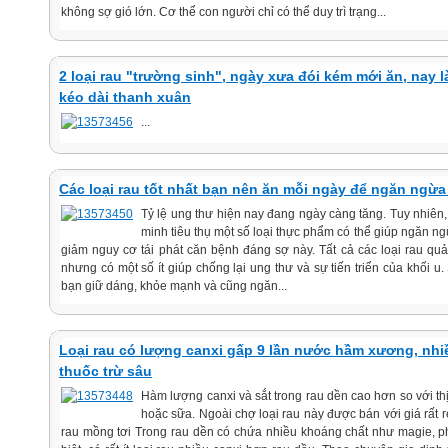
không sợ gió lớn. Cơ thể con người chỉ có thể duy trì trạng...
2 loại rau "trường sinh", ngày xưa đói kém mới ăn, nay
kéo dài thanh xuân
...
Các loại rau tốt nhất bạn nên ăn mỗi ngày để ngăn ngừa
Tỷ lệ ung thư hiện nay đang ngày càng tăng. Tuy nhiên
minh tiêu thụ một số loại thực phẩm có thể giúp ngăn ng
giảm nguy cơ tái phát căn bệnh đáng sợ này. Tất cả các loại rau quả
nhưng có một số ít giúp chống lại ung thư và sự tiến triển của khối u.
bạn giữ dáng, khỏe mạnh và cũng ngăn...
Loại rau có lượng canxi gấp 9 lần nước hầm xương, nhiều 
thuốc trừ sâu
Hàm lượng canxi và sắt trong rau dền cao hơn so với thị
hoặc sữa. Ngoài chợ loại rau này được bán với giá rất 
rau mồng tơi Trong rau dền có chứa nhiều khoáng chất như magie, phố