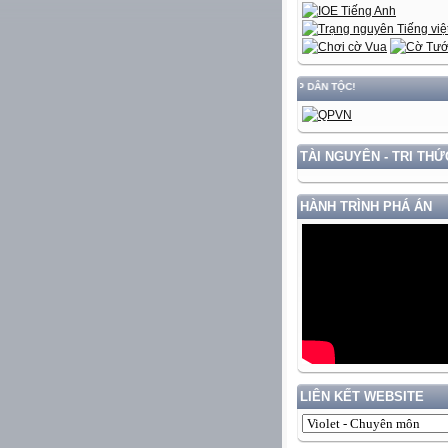
TÀI NGUYÊN - TRI THỨ
HÀNH TRÌNH PHÁ ÁN
LIÊN KẾT WEBSITE