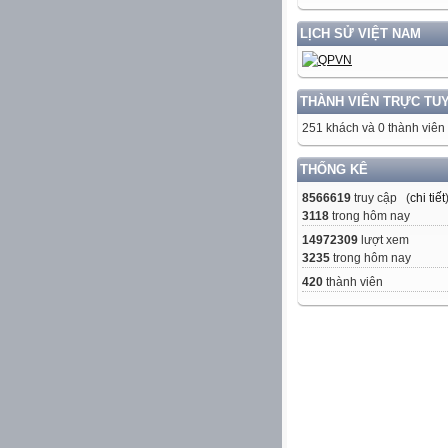
LỊCH SỬ VIỆT NAM
THÀNH VIÊN TRỰC TU
251 khách và 0 thành viên
THỐNG KÊ
8566619
truy cập (
chi tiết
3118
trong hôm nay
14972309
lượt xem
3235
trong hôm nay
420
thành viên