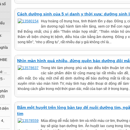
à số
Cách dưỡng sinh của 5 vị danh y thời xưa: dưỡng sinh
Huy hoàng cổ trung hoa, tinh thành tồn y đạo. Đông y, c
Nếu
âm dương ngũ hành làm nền tảng, xem cơ thể con người 
thể thống nhất, chú ý đến “Thiên nhân hợp nhất”, “Thiên nhân hô ứn
ạ:
thâm về biện chứng trị bệnh, điều hòa cân bằng âm dương. Đông y x
song tiến”, “nho y đồng tu”, rất nhiều đại y giả không chỉ là...
nghĩa
à HBE
Nhìn màn hình quá nhiều, đừng quên bảo dưỡng đôi mắ
Trong khi làm phong phú và tạo điều kiện thuận lợi ch
: ...
các sản phẩm điện tử cũng mang lại rất nhiều vấn đề
đến mắt. Do vậy, một chế độ dinh dưỡng để bảo dưỡng mắt là rất q
5 -
xuyên nhìn vào màn hình TV, máy tính hay điện thoại di động để làm
khoảng cách gần trong một thời gian dài, mắt của bạn sẽ ở trong trạng..
 phân
{3}
Bấm một huyệt trên lòng bàn tay để nuôi dưỡng tim, n
t diện
tim
Mùa đông dễ mắc bệnh tim và nhồi máu cơ tim, thường 
 4,
tay sẽ giúp bạn dưỡng tim. Ấn huyệt lao cung trong lòn