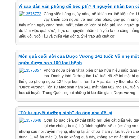
Vì sao dân văn phòng dễ béo phì? 4 nguyên nhân bạn c
Công việc hàng ngày nặng nề khiến cơ thể kiệt sức. L
vậy khiến con người trở nên phờ phạc, gầy gò, nhưng
thấy mình ngày càng “màu mỡ”, thậm chí còn bị béo phì. Mọi người gọ
do làm việc quá sức”, thực ra, nguyên nhân chủ yếu là do căng thẳn
điều độ. Ngồi lâu và thiếu vận động, tỷ lệ trao đổi chất cơ...
Món quà cuối đời của Dược Vương 141 tuổi: Vỗ nhẹ một 
ngừa được hơn 100 loại bệnh
Phòng ngừa bệnh tật là biện pháp hữu hiệu giúp tăng 
thọ. Danh y thời Đường thọ 141 tuổi đã để lại một bí 
thể giúp phòng ngừa 127 loại bệnh. Tôn Tư Mạc, danh y thời nhà Đ
“Dược Vương”. Tôn Tư Mạc sinh năm 541, mất năm 682, thọ 141 tuổi và 
học cổ truyền Trung Quốc, ngoài những bí kíp dân gian, Dược vương...
“Tứ tự quyết dưỡng sinh” do ông cha để lại
Cơm áo gạo tiền, kỳ thật khắp nơi đều cất giấu yếu qu
lại cho chúng ta một bộ “kinh nghiệm về cuộc sống và 
những câu nói truyền miệng, nhưng lại ẩn chứa thâm ý, lưu truyền ch
dụng. 1. Về ăn mặc Quần áo không quá dày, không sợ nhiệt độ cao;