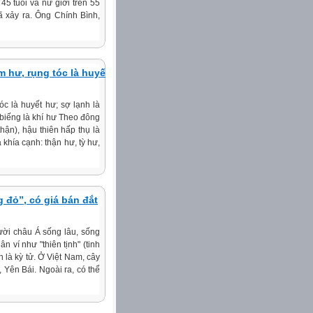
45 tuổi và nữ giới trên 55
ã xảy ra. Ông Chính Bình,
m hư, rụng tóc là huyết
óc là huyết hư; sợ lạnh là
biếng là khí hư Theo đông
thận), hậu thiên hấp thụ là
 khía cạnh: thận hư, tỳ hư,
 đỏ”, có giá bán đắt
gười châu Á sống lâu, sống
n ví như "thiên tịnh" (tinh
ính là kỳ tử. Ở Việt Nam, cây
 Yên Bái. Ngoài ra, có thể