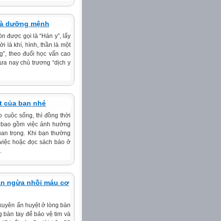
 là dưỡng mệnh
òn được gọi là “Hán y”, lấy
là khí, hình, thần là một
g”, theo đuổi học vấn cao
ưa nay chủ trương “dịch y
t của bạn nhé
o cuộc sống, thì đồng thời
, bao gồm việc ảnh hưởng
uan trọng. Khi bạn thường
 việc hoặc đọc sách báo ở
.
găn ngừa nhồi máu cơ
xuyên ấn huyệt ở lòng bàn
g bàn tay để bảo vệ tim và