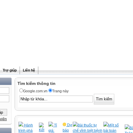
Trợ giúp
Liên hệ
Tìm kiếm thông tin
Google.com.vn
Trang này
viên
Dự
Hành
Tỉ
Bài thuốc tự
Một số
Bà
Kết
báo
trình phá
giá:
chế vĩnh biệt bệnh
bài toán