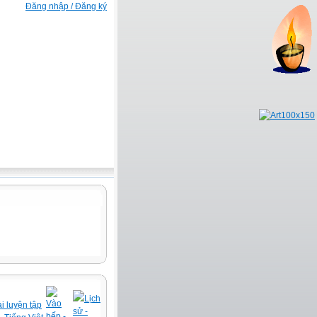
Đăng nhập / Đăng ký
Lịch
Vào
i luyện tập
sử -
bếp -