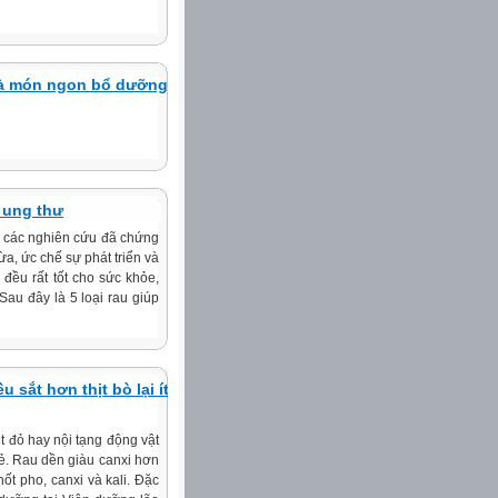
 là món ngon bổ dưỡng,
 ung thư
, các nghiên cứu đã chứng
ừa, ức chế sự phát triển và
 đều rất tốt cho sức khỏe,
 Sau đây là 5 loại rau giúp
sắt hơn thịt bò lại ít
t đỏ hay nội tạng động vật
rẻ. Rau dền giàu canxi hơn
t pho, canxi và kali. Đặc