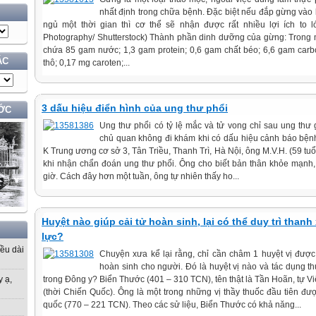
nhất định trong chữa bệnh. Đặc biệt nếu đắp gừng vào 
ngủ một thời gian thì cơ thể sẽ nhận được rất nhiều lợi ích to 
Photography/ Shutterstock) Thành phần dinh dưỡng của gừng: Trong
chứa 85 gam nước; 1,3 gam protein; 0,6 gam chất béo; 6,6 gam carb
ÁC
thô; 0,17 mg caroten;...
3 dấu hiệu điển hình của ung thư phổi
ỚC
Ung thư phổi có tỷ lệ mắc và tử vong chỉ sau ung th
chủ quan không đi khám khi có dấu hiệu cảnh báo bện
K Trung ương cơ sở 3, Tân Triều, Thanh Trì, Hà Nội, ông M.V.H. (59 tu
khi nhận chẩn đoán ung thư phổi. Ông cho biết bản thân khỏe mạnh
giờ. Cách đây hơn một tuần, ông tự nhiên thấy ho...
Huyệt nào giúp cải tử hoàn sinh, lại có thể duy trì thanh
lực?
iều dài
Chuyện xưa kể lại rằng, chỉ cần châm 1 huyệt vị được
hoàn sinh cho người. Đó là huyệt vị nào và tác dụng t
trong Đông y? Biển Thước (401 – 310 TCN), tên thật là Tần Hoãn, tự V
y ạ,
(thời Chiến Quốc). Ông là một trong những vị thầy thuốc đầu tiên đư
quốc (770 – 221 TCN). Theo các sử liệu, Biển Thước có khả năng...