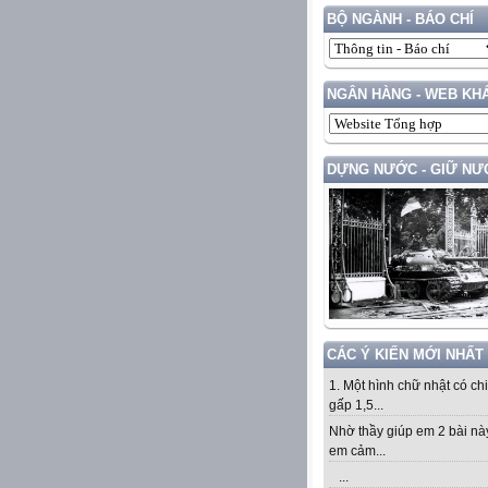
BỘ NGÀNH - BÁO CHÍ
NGÂN HÀNG - WEB KH
DỰNG NƯỚC - GIỮ NƯ
CÁC Ý KIẾN MỚI NHẤT
1. Một hình chữ nhật có ch
gấp 1,5...
Nhờ thầy giúp em 2 bài nà
em cảm...
...