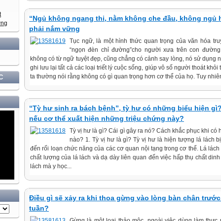
“Ngủ không ngang thi, nằm không che đầu, không ngủ 
phải nắm vững
Tục ngữ, là một hình thức quan trọng của văn hóa tr
XÂY DỰNG VÀ PHÁT TRIỂN ĐẤT NƯỚC GẮN VỚI BẢO VỆ VỮNG CHẮC CHỦ QUYỀN V
“ngọn đèn chỉ đường”cho người xưa trên con đường 
không có từ ngữ tuyệt đẹp, cũng chẳng có cảnh say lòng, nó sử dụng 
ghi lưu lại tất cả các loại triết lý cuộc sống, giúp vô số người thoát khỏ
ta thường nói rằng không có gì quan trọng hơn cơ thể của họ. Tuy nhiên
C
“Tỳ hư sinh ra bách bệnh”, tỳ hư có những biểu hiện gì?
nếu cơ thể xuất hiện những triệu chứng này?
Tỳ vị hư là gì? Cái gì gây ra nó? Cách khắc phục khi có 
nào? 1. Tỳ vị hư là gì? Tỳ vị hư là hiện tượng lá lách 
đến rối loạn chức năng của các cơ quan nội tạng trong cơ thể. Lá lách 
chất lượng của lá lách và dạ dày liên quan đến việc hấp thụ chất di
lách mà y học...
Điều gì sẽ xảy ra khi thoa gừng vào lòng bàn chân trước 
tuần?
Gừng là một loại thảo mộc, ngoài việc dùng làm thực 