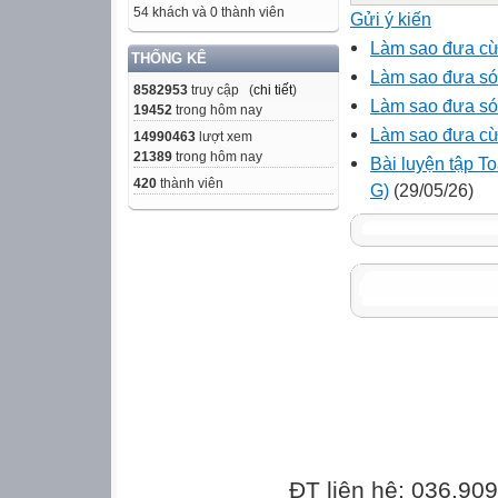
54 khách và 0 thành viên
Gửi ý kiến
Làm sao đưa cừu
THỐNG KÊ
Làm sao đưa sói
8582953
truy cập (
chi tiết
)
Làm sao đưa sói
19452
trong hôm nay
Làm sao đưa cừu
14990463
lượt xem
21389
trong hôm nay
Bài luyện tập T
420
thành viên
G)
(29/05/26)
ĐT liên hệ: 036.90