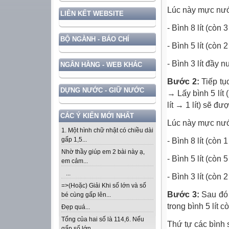
Lúc này mực nước
LIÊN KẾT WEBSITE
- Bình 8 lít (còn 3 
BỘ NGÀNH - BÁO CHÍ
- Bình 5 lít (còn 2 
- Bình 3 lít đầy 
NGÂN HÀNG - WEB KHÁC
Bước 2:
Tiếp tục 
DỰNG NƯỚC - GIỮ NƯỚC
→ Lấy bình 5 lít (
lít → 1 lít) sẽ đượ
CÁC Ý KIẾN MỚI NHẤT
Lúc này mực nước
1. Một hình chữ nhật có chiều dài
gấp 1,5...
- Bình 8 lít (còn 1 
Nhờ thầy giúp em 2 bài này ạ,
- Bình 5 lít (còn 5 
em cảm...
...
- Bình 3 lít (còn 2 l
=>(Hoặc) Giải Khi số lớn và số
Bước 3:
Sau đó l
bé cùng gấp lên...
trong bình 5 lít cò
Đẹp quá...
Tổng của hai số là 114,6. Nếu
Thứ tự các bình 
gấp số lớn...