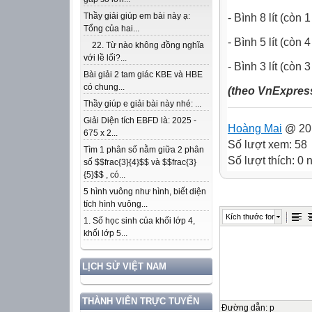
Thầy giải giúp em bài này ạ:
- Bình 8 lít (còn 1 
Tổng của hai...
- Bình 5 lít (còn 4 
22. Từ nào không đồng nghĩa
với lề lối?...
- Bình 3 lít (còn 3 l
Bài giải 2 tam giác KBE và HBE
có chung...
(theo VnExpres
Thầy giúp e giải bài này nhé: ...
Giải Diện tích EBFD là: 2025 -
Hoàng Mai
@ 20:
675 x 2...
Số lượt xem: 58
Tìm 1 phân số nằm giữa 2 phân
Số lượt thích: 0
số $$frac{3}{4}$$ và $$frac{3}
{5}$$ , có...
5 hình vuông như hình, biết diện
tích hình vuông...
Kích thước font
1. Số học sinh của khối lớp 4,
khối lớp 5...
LỊCH SỬ VIỆT NAM
THÀNH VIÊN TRỰC TUYẾN
Đường dẫn
:
p