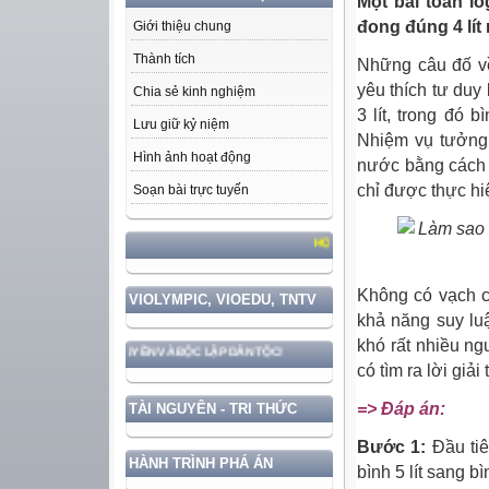
Một bài toán lo
đong đúng 4 lít
Giới thiệu chung
Thành tích
Những câu đố về
yêu thích tư duy l
Chia sẻ kinh nghiệm
3 lít, trong đó 
Lưu giữ kỷ niệm
Nhiệm vụ tưởng 
Hình ảnh hoạt động
nước bằng cách r
chỉ được thực hiệ
Soạn bài trực tuyến
HỌC TẬP VÀ LÀM THEO TƯ TƯỞNG, 
Không có vạch c
VIOLYMPIC, VIOEDU, TNTV
khả năng suy lu
khó rất nhiều ngư
VỮNG CHẮC CHỦ QUYỀN VÀ ĐỘC LẬP DÂN TỘC!
có tìm ra lời giả
=> Đáp án:
TÀI NGUYÊN - TRI THỨC
Bước 1:
Đầu tiê
HÀNH TRÌNH PHÁ ÁN
bình 5 lít sang bìn