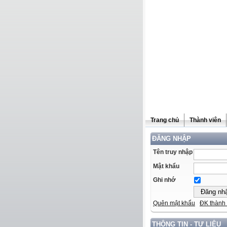
Trang chủ
Thành viên
ĐĂNG NHẬP
Tên truy nhập
Mật khẩu
Ghi nhớ
Quên mật khẩu
ĐK thành 
THÔNG TIN - TƯ LIỆU