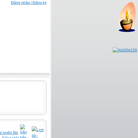
Đăng nhập / Đăng ký
Lịch
Vào
i luyện tập
sử -
bếp -