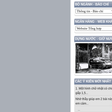
BỘ NGÀNH - BÁO CHÍ
NGÂN HÀNG - WEB KH
DỰNG NƯỚC - GIỮ NƯ
CÁC Ý KIẾN MỚI NHẤT
1. Một hình chữ nhật có ch
gấp 1,5...
Nhờ thầy giúp em 2 bài nà
em cảm...
...