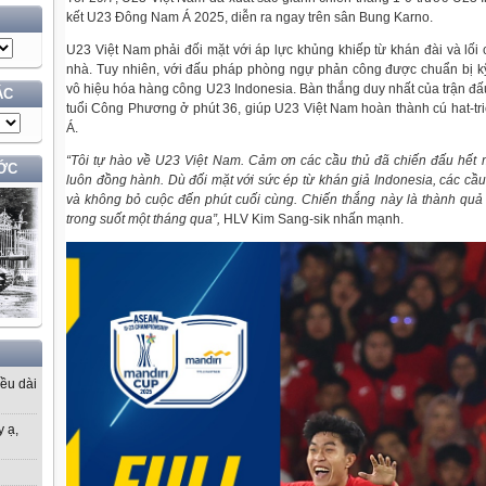
kết U23 Đông Nam Á 2025, diễn ra ngay trên sân Bung Karno.
U23 Việt Nam phải đối mặt với áp lực khủng khiếp từ khán đài và lối c
nhà. Tuy nhiên, với đấu pháp phòng ngự phản công được chuẩn bị k
vô hiệu hóa hàng công U23 Indonesia. Bàn thắng duy nhất của trận đấ
ÁC
tuổi Công Phương ở phút 36, giúp U23 Việt Nam hoàn thành cú hat-t
Á.
“Tôi tự hào về U23 Việt Nam. Cảm ơn các cầu thủ đã chiến đấu hết
ỚC
luôn đồng hành. Dù đối mặt với sức ép từ khán giả Indonesia, các cầ
và không bỏ cuộc đến phút cuối cùng. Chiến thắng này là thành quả
trong suốt một tháng qua”,
HLV Kim Sang-sik nhấn mạnh.
iều dài
y ạ,