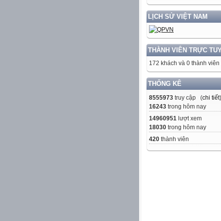
LỊCH SỬ VIỆT NAM
THÀNH VIÊN TRỰC TU
172 khách và 0 thành viên
THỐNG KÊ
8555973
truy cập (
chi tiết
16243
trong hôm nay
14960951
lượt xem
18030
trong hôm nay
420
thành viên