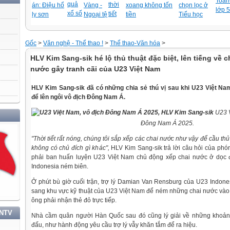
Toán-
quả
thời
án: Điệu hổ
Vàng -
xoang không tốn
chọn lọc ở
lớp 5
xổ số
tiết
ly sơn
Ngoại tệ
tiền
Tiểu học
Gốc
>
Văn nghệ - Thể thao !
>
Thể thao-Văn hóa
>
HLV Kim Sang-sik hé lộ thủ thuật đặc biệt, lên tiếng về c
nước gây tranh cãi của U23 Việt Nam
HLV Kim Sang-sik đã có những chia sẻ thú vị sau khi U23 Việt Na
để lên ngôi vô địch Đông Nam Á.
U23 
HỌC TẬP VÀ LÀM THEO TƯ TƯỞNG, ĐẠO ĐỨC, PHONG CÁCH HỒ CHÍ MINH
Đông Nam Á 2025.
"Thời tiết rất nóng, chúng tôi sắp xếp các chai nước như vậy để cầu th
không có chủ đích gì khác",
HLV Kim Sang-sik trả lời câu hỏi của phóng
phải ban huấn luyện U23 Việt Nam chủ động xếp chai nước ở dọc 
Indonesia ném biên.
Ở phút bù giờ cuối trận, trợ lý Damian Van Rensburg của U23 Indonesi
sang khu vực kỹ thuật của U23 Việt Nam để ném những chai nước vào 
ông phải nhận thẻ đỏ trực tiếp.
TNTV
Nhà cầm quân người Hàn Quốc sau đó cũng lý giải về những khoảnh 
đấu, như hành động yêu cầu trợ lý vẫy khăn tắm để ra hiệu.