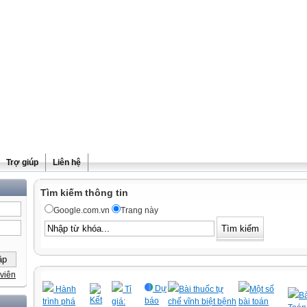
Trợ giúp
Liên hệ
Tìm kiếm thông tin
Google.com.vn
Trang này
viên
Dự
Hành
Tỉ
Bài thuốc tự
Một số
Bà
Kết
báo
trình phá
giá:
chế vĩnh biệt bệnh
bài toán