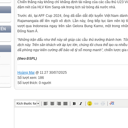
Chiến thắng này không chỉ khẳng định tài năng của các cầu thủ U23 V
đậm nét của HLV Kim Sang-sik trong lịch sử bóng đá nước nhà.
Trước đó, tại AFF Cup 2024, ông đã dẫn dắt đội tuyển Việt Nam đánh 
Rajamangala để lên ngôi vô địch. Lần này, ông tiếp tục làm nên kỳ t
vượt qua Indonesia ngay trên sân Gelora Bung Karno, một trong nh
YẾN
Đông Nam Á.
“Những trận đấu như thế này sẽ giúp các cầu thủ trưởng thành hơn. Tôi
địch này. Trên sân khách với áp lực lớn, chúng tôi chưa thể tạo ra nhiều 
đã phòng ngự kiên cường để bảo vệ tỷ số mong manh”,
chiến lược gia
)
(theo ĐSPL)
Hoàng Mai
@ 11:27 30/07/2025
Số lượt xem: 186
Số lượt thích: 0 người
Kích thước font