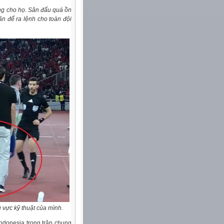
ợng cho họ. Sân đấu quá ồn
ăn để ra lệnh cho toàn đội
 vực kỹ thuật của mình.
Indonesia trong trận chung