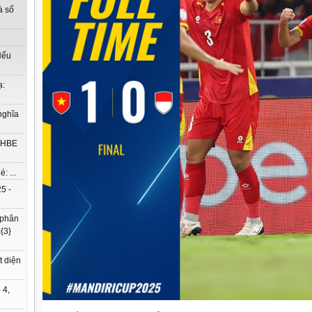
à số
Nếu
ạ:
nghĩa
à HBE
: ...
5 -
 phân
{3}
t diện
 4,