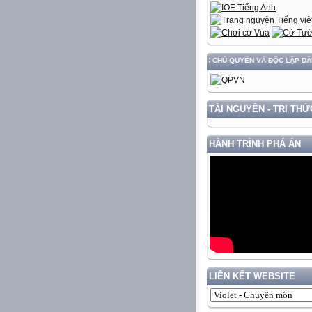
TRIỂN ĐẤT NƯỚC GẮN VỚI BẢO VỆ VỮNG CHẮC CHỦ QUYỀN VÀ ĐỘC LẬP DÂN TỘC!
TÀI NGUYÊN - TRI THỨ
HÀNH TRÌNH PHÁ ÁN
LIÊN KẾT WEBSITE