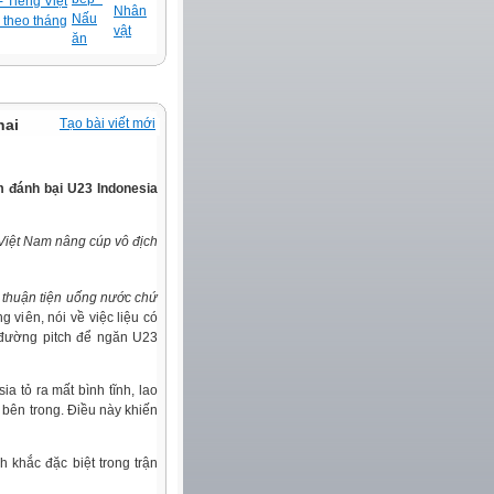
 Tiếng Việt
Nhân
Nấu
 theo tháng
vật
ăn
hai
Tạo bài viết mới
m đánh bại U23 Indonesia
Việt Nam nâng cúp vô địch
ủ thuận tiện uống nước chứ
 viên, nói về việc liệu có
đường pitch để ngăn U23
a tỏ ra mất bình tĩnh, lao
bên trong. Điều này khiến
khắc đặc biệt trong trận