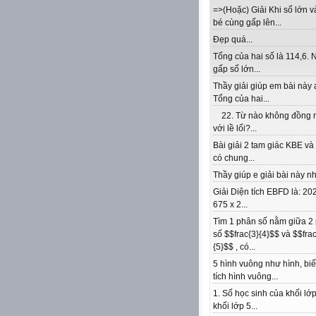
=>(Hoặc) Giải Khi số lớn v
bé cùng gấp lên...
Đẹp quá...
Tổng của hai số là 114,6. 
gấp số lớn...
Thầy giải giúp em bài này 
Tổng của hai...
22. Từ nào không đồng 
với lề lối?...
Bài giải 2 tam giác KBE v
có chung...
Thầy giúp e giải bài này nhé
Giải Diện tích EBFD là: 202
675 x 2...
Tìm 1 phân số nằm giữa 2
số $$frac{3}{4}$$ và $$frac
{5}$$ , có...
5 hình vuông như hình, biế
tích hình vuông...
1. Số học sinh của khối lớp
khối lớp 5...