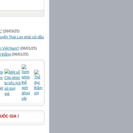
c”
(26/03/25)
tuyển Thái Lan phải cúi đầu
ển Việt Nam?
(06/01/25)
i thẳng
(06/01/25)
Xem
bị
Một số
phim
Thể
ện
Clip phim
thế
dục
tư liệu lịch
giới
thẩm
ệt
sử quý
động
mỹ
giá
vật
YÊN KHÍ QUỐC GIA !