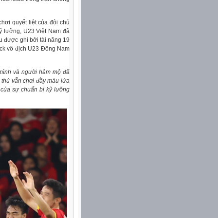
hơi quyết liệt của đội chủ
ỹ lưỡng, U23 Việt Nam đã
u được ghi bởi tài năng 19
rick vô địch U23 Đông Nam
 mình và người hâm mộ đã
u thủ vẫn chơi đầy máu lửa
 của sự chuẩn bị kỹ lưỡng