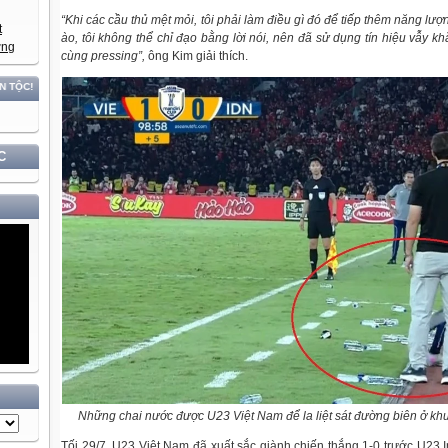
“Khi các cầu thủ mệt mỏi, tôi phải làm điều gì đó để tiếp thêm năng lư
ào, tôi không thể chỉ đạo bằng lời nói, nên đã sử dụng tín hiệu vẫy kh
cùng pressing”,
ông Kim giải thích.
C
Những chai nước được U23 Việt Nam để la liệt sát đường biên ở khu
Tối 29/7, U23 Việt Nam đã xuất sắc giành chiến thắng 1-0 trước U23 