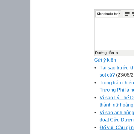
Kích thước font
Đường dẫn
:
p
Gửi ý kiến
Tại sao trước k
sọt cá?
(23/08/2
Trong trận chiến
Trương Phi là ng
Vì sao Lý Thế 
thành nữ hoàng
Vì sao anh hùng
đoạt Cửu Dươn
Đố vui: Cầu gì 