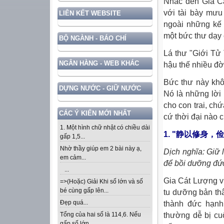
Nhắc đến Gia Cá
với tài bày mưu
LIÊN KẾT WEBSITE
ngoài những kế 
một bức thư dạy 
BỘ NGÀNH - BÁO CHÍ
Lá thư "Giới Tử 
NGÂN HÀNG - WEB KHÁC
hậu thế nhiều đờ
Bức thư này khô
DỰNG NƯỚC - GIỮ NƯỚC
Nó là những lời
cho con trai, ch
CÁC Ý KIẾN MỚI NHẤT
cứ thời đại nào 
1. Một hình chữ nhật có chiều dài
1. "静以修身，俭以养德
gấp 1,5...
Nhờ thầy giúp em 2 bài này ạ,
Dịch nghĩa: Giữ 
em cảm...
để bồi dưỡng đứ
...
Gia Cát Lượng vi
=>(Hoặc) Giải Khi số lớn và số
bé cùng gấp lên...
tu dưỡng bản thâ
Đẹp quá...
thành đức hạnh.
thường dễ bị cu
Tổng của hai số là 114,6. Nếu
gấp số lớn...