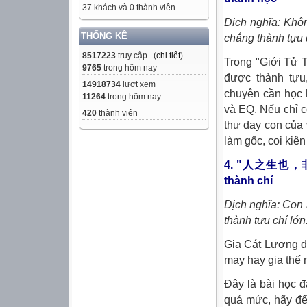
37 khách và 0 thành viên
Dịch nghĩa: Khôn
THỐNG KÊ
chẳng thành tựu 
8517223
truy cập (
chi tiết
)
Trong "Giới Tử 
9765
trong hôm nay
được thành tựu
14918734
lượt xem
chuyên cần học h
11264
trong hôm nay
và EQ. Nếu chỉ c
420
thành viên
thư dạy con của 
làm gốc, coi kiên
4. "人之生也，非勤苦
thành chí
Dịch nghĩa: Con 
thành tựu chí lớn
Gia Cát Lượng d
may hay gia thế 
Đây là bài học đ
quá mức, hãy để 