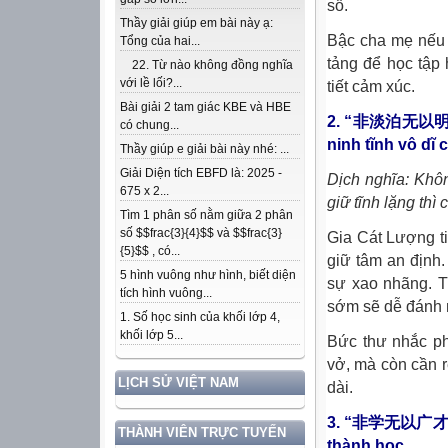
số.
Thầy giải giúp em bài này ạ:
Bậc cha mẹ nếu b
Tổng của hai...
tảng để học tập 
22. Từ nào không đồng nghĩa
với lề lối?...
tiết cảm xúc.
Bài giải 2 tam giác KBE và HBE
2. “非淡泊无以明志，
có chung...
ninh tĩnh vô dĩ 
Thầy giúp e giải bài này nhé: ...
Giải Diện tích EBFD là: 2025 -
Dịch nghĩa: Khô
675 x 2...
giữ tĩnh lặng thì 
Tìm 1 phân số nằm giữa 2 phân
số $$frac{3}{4}$$ và $$frac{3}
Gia Cát Lượng ti
{5}$$ , có...
giữ tâm an định.
5 hình vuông như hình, biết diện
sự xao nhãng. T
tích hình vuông...
sớm sẽ dễ đánh m
1. Số học sinh của khối lớp 4,
khối lớp 5...
Bức thư nhắc ph
vở, mà còn cần r
LỊCH SỬ VIỆT NAM
dài.
3. “非学无以广才，非志
THÀNH VIÊN TRỰC TUYẾN
thành học