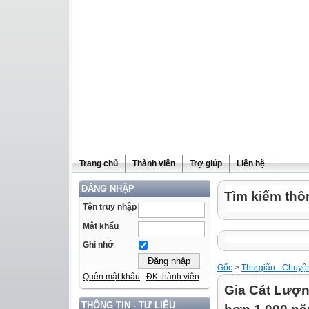
Trang chủ
Thành viên
Trợ giúp
Liên hệ
ĐĂNG NHẬP
Tìm kiếm thôn
Tên truy nhập
Mật khẩu
Ghi nhớ
Gốc
>
Thư giãn - Chuyện
Quên mật khẩu
ĐK thành viên
Gia Cát Lượng
THÔNG TIN - TƯ LIỆU