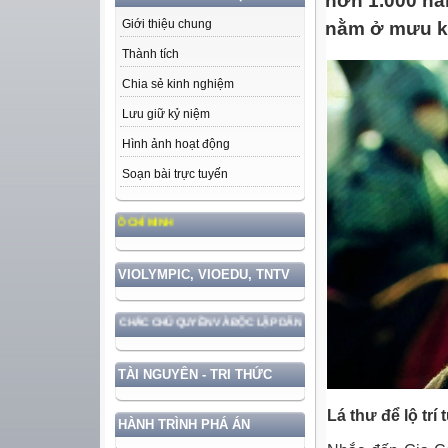
hơn 1.000 nă
Giới thiệu chung
nằm ở mưu k
Thành tích
Chia sẻ kinh nghiệm
Lưu giữ kỷ niệm
Hình ảnh hoạt động
Soạn bài trực tuyến
 PHONG CÁCH HỒ CHÍ MINH
VIOLYMPIC, VIOEDU, TNTV
I BẢO VỆ VỮNG CHẮC CHỦ QUYỀN VÀ ĐỘC LẬP DÂN TỘC!
TÀI NGUYÊN - TRI THỨC
Lá thư để lộ tr
HÀNH TRÌNH PHÁ ÁN