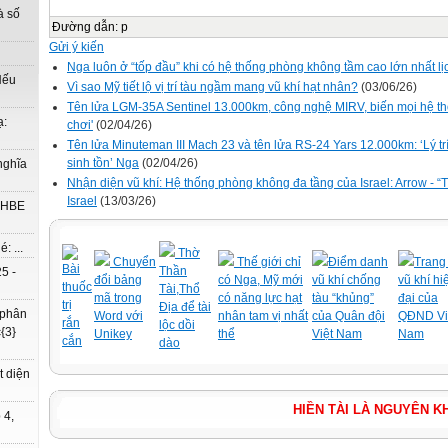
à số
Đường dẫn
:
p
Gửi ý kiến
Nga luôn ở “tốp đầu” khi có hệ thống phòng không tầm cao lớn nhất lị
Nếu
Vì sao Mỹ tiết lộ vị trí tàu ngầm mang vũ khí hạt nhân?
(03/06/26)
Tên lửa LGM-35A Sentinel 13.000km, công nghệ MIRV, biến mọi hệ th
ạ:
chơi'
(02/04/26)
Tên lửa Minuteman III Mach 23 và tên lửa RS-24 Yars 12.000km: ‘Lý tr
sinh tồn’ Nga
(02/04/26)
nghĩa
Nhận diện vũ khí: Hệ thống phòng không đa tầng của Israel: Arrow - “
Israel
(13/03/26)
à HBE
: ...
Thờ
Chuyển
Thế giới chỉ
Điểm danh
Trang 
Bài
Thần
5 -
đổi bảng
có Nga, Mỹ mới
vũ khí chống
vũ khí hi
thuốc
Tài,Thổ
mã trong
có năng lực hạt
tàu “khủng”
đại của
trị
Địa để tài
 phân
Word với
nhân tam vị nhất
của Quân đội
QĐND Vi
rắn
lộc dồi
{3}
Unikey
thể
Việt Nam
Nam
cắn
dào
t diện
HIỀN TÀI LÀ NGUY
 4,