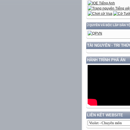
 TRIỂN ĐẤT NƯỚC GẮN VỚI BẢO VỆ VỮNG CHẮC CHỦ QUYỀN VÀ ĐỘC LẬP DÂN TỘC!
TÀI NGUYÊN - TRI THỨ
HÀNH TRÌNH PHÁ ÁN
LIÊN KẾT WEBSITE