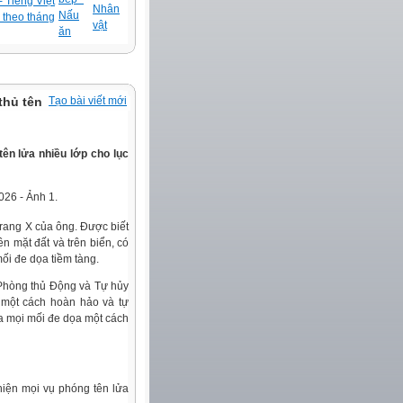
 Tiếng Việt
Nhân
Nấu
 theo tháng
vật
ăn
thủ tên
Tạo bài viết mới
ên lửa nhiều lớp cho lục
trang X của ông. Được biết
n mặt đất và trên biển, có
ối đe dọa tiềm tàng.
 Phòng thủ Động và Tự hủy
 một cách hoàn hảo và tự
óa mọi mối đe dọa một cách
hiện mọi vụ phóng tên lửa