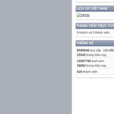
LỊCH SỬ VIỆT NAM
THÀNH VIÊN TRỰC TU
9 khách và 0 thành viên
THỐNG KÊ
8599046
truy cập (
chi tiết
35545
trong hôm nay
15007766
lượt xem
38692
trong hôm nay
420
thành viên