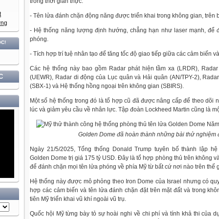
trong thời gian thực.
- Tên lửa đánh chặn động năng được triển khai trong không gian, trên bi
- Hệ thống năng lượng định hướng, chẳng hạn như laser mạnh, để đ
phóng.
- Tích hợp trí tuệ nhân tạo để tăng tốc độ giao tiếp giữa các cảm biến và
Các hệ thống này bao gồm Radar phát hiện tầm xa (LRDR), Rada
C
(UEWR), Radar di động của Lục quân và Hải quân (AN/TPY-2), Radar
(SBX-1) và Hệ thống hồng ngoại trên không gian (SBIRS).
Một số hệ thống trong đó là tổ hợp cũ đã được nâng cấp để theo dõi 
lúc và giảm yêu cầu về nhân lực. Tập đoàn Lockheed Martin cũng là một
Golden Dome đã hoàn thành những bài thử nghiệm đ
Ngày 21/5/2025, Tổng thống Donald Trump tuyên bố thành lập hệ 
Golden Dome trị giá 175 tỷ USD. Đây là tổ hợp phòng thủ trên không và 
để đánh chặn mọi tên lửa phóng về phía Mỹ từ bất cứ nơi nào trên thế g
Hệ thống này được mô phỏng theo Iron Dome của Israel nhưng có quy
hợp các cảm biến và tên lửa đánh chặn đặt trên mặt đất và trong khô
tiên Mỹ triển khai vũ khí ngoài vũ trụ.
Quốc hội Mỹ từng bày tỏ sự hoài nghi về chi phí và tính khả thi của 