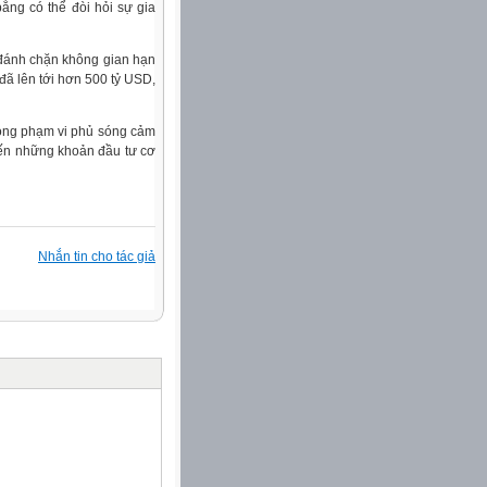
ằng có thể đòi hỏi sự gia
 đánh chặn không gian hạn
 đã lên tới hơn 500 tỷ USD,
trong phạm vi phủ sóng cảm
 đến những khoản đầu tư cơ
Nhắn tin cho tác giả