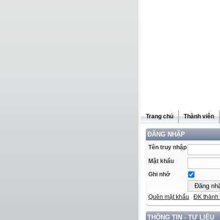
Trang chủ
Thành viên
ĐĂNG NHẬP
Tên truy nhập
Mật khẩu
Ghi nhớ
Quên mật khẩu
ĐK thành 
THÔNG TIN - TƯ LIỆU