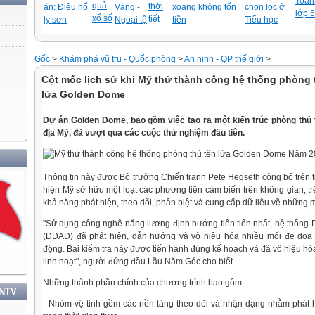
Toán-
quả
thời
án: Điệu hổ
Vàng -
xoang không tốn
chọn lọc ở
lớp 5
xổ số
tiết
ly sơn
Ngoại tệ
tiền
Tiểu học
Gốc
>
Khám phá vũ trụ - Quốc phòng
>
An ninh - QP thế giới
>
Cột mốc lịch sử khi Mỹ thử thành công hệ thống phòng 
lửa Golden Dome
Dự án Golden Dome, bao gồm việc tạo ra một kiến trúc phòng thủ t
địa Mỹ, đã vượt qua các cuộc thử nghiệm đầu tiên.
HỌC TẬP VÀ LÀM THEO TƯ TƯỞNG, ĐẠO ĐỨC, PHONG CÁCH HỒ CHÍ MINH
Thông tin này được Bộ trưởng Chiến tranh Pete Hegseth công bố trên 
hiện Mỹ sở hữu một loạt các phương tiện cảm biến trên không gian, trê
khả năng phát hiện, theo dõi, phân biệt và cung cấp dữ liệu về những m
"Sử dụng công nghệ năng lượng định hướng tiên tiến nhất, hệ thống
(DDAD) đã phát hiện, dẫn hướng và vô hiệu hóa nhiều mối đe dọa
động. Bài kiểm tra này được tiến hành đúng kế hoạch và đã vô hiệu h
linh hoạt", người đứng đầu Lầu Năm Góc cho biết.
Những thành phần chính của chương trình bao gồm:
TNTV
- Nhóm vệ tinh gồm các nền tảng theo dõi và nhận dạng nhằm phát 