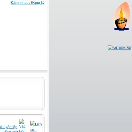
Đăng nhập / Đăng ký
Lịch
Vào
i luyện tập
sử -
bếp -