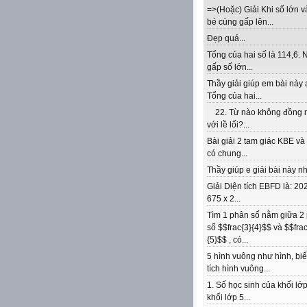
=>(Hoặc) Giải Khi số lớn v
bé cùng gấp lên...
Đẹp quá...
Tổng của hai số là 114,6. 
gấp số lớn...
Thầy giải giúp em bài này 
Tổng của hai...
22. Từ nào không đồng 
với lề lối?...
Bài giải 2 tam giác KBE v
có chung...
Thầy giúp e giải bài này nhé
Giải Diện tích EBFD là: 202
675 x 2...
Tìm 1 phân số nằm giữa 2
số $$frac{3}{4}$$ và $$frac
{5}$$ , có...
5 hình vuông như hình, biế
tích hình vuông...
1. Số học sinh của khối lớp
khối lớp 5...