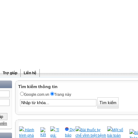
Trợ giúp
Liên hệ
Tìm kiếm thông tin
Google.com.vn
Trang này
viên
Dự
Hành
Tỉ
Bài thuốc tự
Một số
Bà
Kết
báo
trình phá
giá:
chế vĩnh biệt bệnh
bài toán