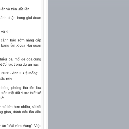
ển và trên đất liền.
ánh chặn trong giai đoạn
 vũ khí.
r cảnh báo sớm nâng cấp
 băng tần X của Hải quân
nhiều loại mối đe dọa cùng
 đối tác trong dự án này.
Hệ thống
ầu tiên.
thống phòng thủ tên lửa
trên mặt đất được thiết kế
iới.
 mô lớn hơn nhiều, sẽ kết
ng gian, đánh dấu lần đầu
dự án "Mái vòm Vàng". Việc