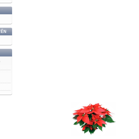
YẾN
)