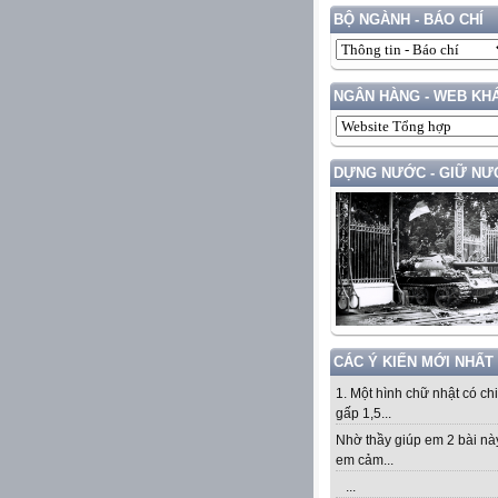
BỘ NGÀNH - BÁO CHÍ
NGÂN HÀNG - WEB KH
DỰNG NƯỚC - GIỮ NƯ
CÁC Ý KIẾN MỚI NHẤT
1. Một hình chữ nhật có ch
gấp 1,5...
Nhờ thầy giúp em 2 bài nà
em cảm...
...