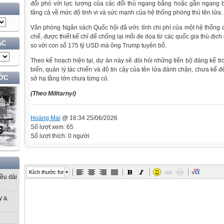
đối phó với lực lượng của các đối thủ ngang bằng hoặc gần ngang b
tăng cả về mức độ tinh vi và sức mạnh của hệ thống phòng thủ tên lửa.
Văn phòng Ngân sách Quốc hội đã ước tính chi phí của một hệ thống
chế, được thiết kế chỉ để chống lại mối đe dọa từ các quốc gia thù địch
ÁC
so với con số 175 tỷ USD mà ông Trump tuyên bố.
Theo kế hoạch hiện tại, dự án này sẽ đòi hỏi những tiến bộ đáng kể 
biến, quản lý tác chiến và độ tin cậy của tên lửa đánh chặn, chưa kể
ỚC
sở hạ tầng lớn chưa từng có.
(Theo Militarnyi)
Hoàng Mai
@ 16:34 25/06/2026
Số lượt xem: 65
Số lượt thích: 0 người
Kích thước font
iều dài
y ạ,