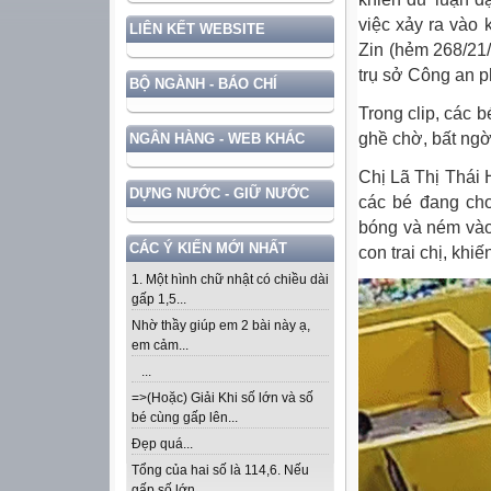
việc xảy ra vào 
LIÊN KẾT WEBSITE
Zin (hẻm 268/21
trụ sở Công an 
BỘ NGÀNH - BÁO CHÍ
Trong clip, các 
ghề chờ, bất ngờ
NGÂN HÀNG - WEB KHÁC
Chị Lã Thị Thái 
DỰNG NƯỚC - GIỮ NƯỚC
các bé đang chơ
bóng và ném vào 
CÁC Ý KIẾN MỚI NHẤT
con trai chị, khi
1. Một hình chữ nhật có chiều dài
gấp 1,5...
Nhờ thầy giúp em 2 bài này ạ,
em cảm...
...
=>(Hoặc) Giải Khi số lớn và số
bé cùng gấp lên...
Đẹp quá...
Tổng của hai số là 114,6. Nếu
gấp số lớn...