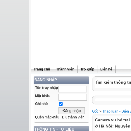
Trang chủ
Thành viên
Trợ giúp
Liên hệ
ĐĂNG NHẬP
Tìm kiếm thông ti
Tên truy nhập
Mật khẩu
Ghi nhớ
Gốc
>
Thảo luận - Diễn 
Quên mật khẩu
ĐK thành viên
Camera vụ bé trai 
ở Hà Nội: Nguyên
THÔNG TIN - TƯ LIỆU