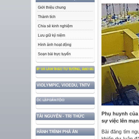
Giới thiệu chung
Thành tích
Chia sẻ kinh nghiệm
Lưu giữ kỷ niệm
Hình ảnh hoạt động
Soạn bài trực tuyến
HỌC TẬP VÀ LÀM THEO TƯ TƯỞNG, ĐẠO ĐỨC, PHONG CÁCH HỒ CHÍ MINH
VIOLYMPIC, VIOEDU, TNTV
 CHỦ QUYỀN VÀ ĐỘC LẬP DÂN TỘC!
Phụ huynh của b
TÀI NGUYÊN - TRI THỨC
sự việc lên mạn
Bài đăng tìm ngư
HÀNH TRÌNH PHÁ ÁN
khiến dư luận đ