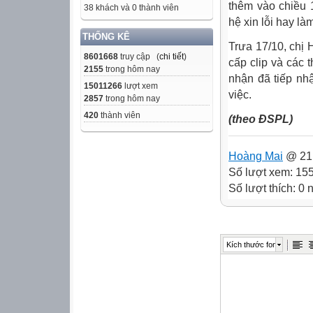
thêm vào chiều 
38 khách và 0 thành viên
hệ xin lỗi hay là
THỐNG KÊ
Trưa 17/10, chị
8601668
truy cập (
chi tiết
)
cấp clip và các
2155
trong hôm nay
nhận đã tiếp nh
15011266
lượt xem
việc.
2857
trong hôm nay
420
thành viên
(theo ĐSPL)
Hoàng Mai
@ 21:
Số lượt xem: 15
Số lượt thích: 0
Kích thước font