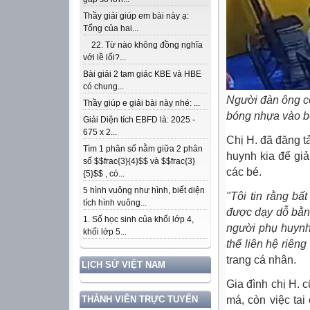
Thầy giải giúp em bài này ạ:
Tổng của hai...
22. Từ nào không đồng nghĩa
với lề lối?...
Bài giải 2 tam giác KBE và HBE
có chung...
Người đàn ông có 
Thầy giúp e giải bài này nhé: ...
bóng nhựa vào bé
Giải Diện tích EBFD là: 2025 -
675 x 2...
Chị H. đã đăng t
Tìm 1 phân số nằm giữa 2 phân
huynh kia để giải
số $$frac{3}{4}$$ và $$frac{3}
các bé.
{5}$$ , có...
5 hình vuông như hình, biết diện
"Tôi tin rằng bấ
tích hình vuông...
được dạy dỗ bằn
1. Số học sinh của khối lớp 4,
người phụ huynh 
khối lớp 5...
thể liên hệ riêng
trang cá nhân.
LỊCH SỬ VIỆT NAM
Gia đình chị H. 
má, còn việc tai
THÀNH VIÊN TRỰC TUYẾN