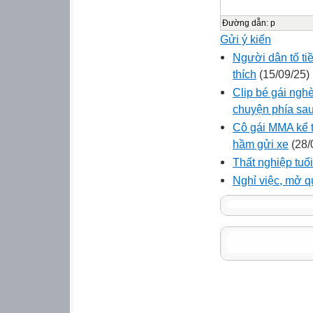
Đường dẫn
:
p
Gửi ý kiến
Người dân tố tiề
thích
(15/09/25)
Clip bé gái nghè
chuyện phía sa
Cô gái MMA kể t
hầm gửi xe
(28/
Thất nghiệp tuổ
Nghỉ việc, mở q