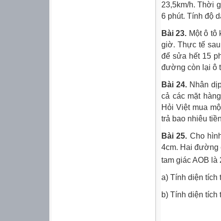
23,5km/h. Thời gi
6 phút. Tính độ d
Bài 23.
Một ô tô 
giờ. Thực tế sau
để sửa hết 15 ph
đường còn lại ô t
Bài 24.
Nhân dịp 
cả các mặt hàng 
Hỏi Việt mua một
trả bao nhiêu tiề
Bài 25.
Cho hìn
4cm. Hai đường 
tam giác AOB là
a) Tính diện tíc
b) Tính diện tíc