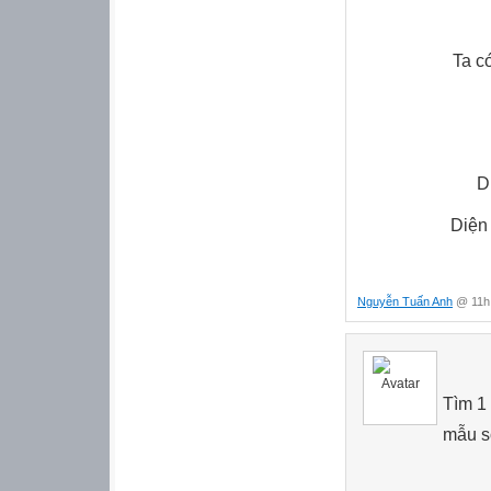
Ta c
9
D
Diện 
Nguyễn Tuấn Anh
@ 11h:
Tìm 1
mẫu s