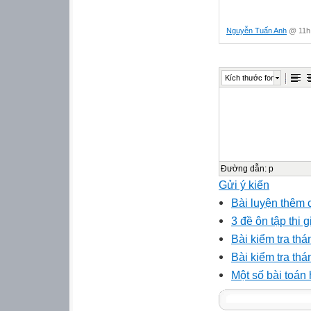
Nguyễn Tuấn Anh
@ 11h:
Kích thước font
Đường dẫn
:
p
Gửi ý kiến
Bài luyện thêm 
3 đề ôn tập thi 
Bài kiểm tra thá
Bài kiểm tra thá
Một số bài toán 