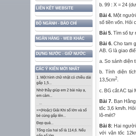
b. 99 : X = 24 (d
LIÊN KẾT WEBSITE
Bài 4.
Một người 
số tiền vốn. Hỏi 
BỘ NGÀNH - BÁO CHÍ
Bài 5.
Tìm số tự n
NGÂN HÀNG - WEB KHÁC
Bài 6.
Cho tam gi
AB. G là giao đi
DỰNG NƯỚC - GIỮ NƯỚC
a. So sánh diện 
CÁC Ý KIẾN MỚI NHẤT
b. Tính diện tí
1. Một hình chữ nhật có chiều dài
2
13,5cm
.
gấp 1,5...
c. BG cắt AC tại
Nhờ thầy giúp em 2 bài này ạ,
em cảm...
Bài 7.
Bạn Hằng 
...
tốc 3,6 km/h. H
=>(Hoặc) Giải Khi số lớn và số
lô-mét?
bé cùng gấp lên...
Đẹp quá...
Bài 8:
Hai người
Tổng của hai số là 114,6. Nếu
với vận tốc 12k
gấp số lớn...