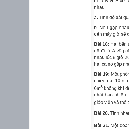
đi từ B về A với
nhau.
a. Tính độ dài 
b. Nếu gặp nhau 
đến mấy giờ sẽ 
Bài 18:
Hai bến 
nô đi từ A về ph
nhau lúc 8 giờ 2
hai ca nô gặp nha
Bài 19:
Một phòn
chiều dài 10m, 
3
6m
không khí đ
nhất bao nhiêu 
giáo viên và thể
Bài 20.
Tính nh
Bài 21.
Một đoàn