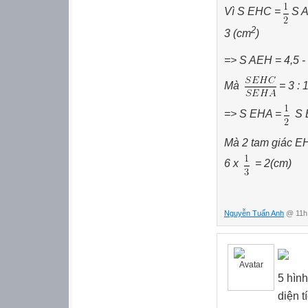
Vì S EHC =
S A
2
3 (cm
)
=> S AEH = 4,5 - 
Mà
= 3 : 
=> S EHA =
S 
Mà 2 tam giác E
6 x
= 2(cm)
Nguyễn Tuấn Anh
@ 11h:
5 hình
diện t