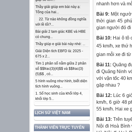
nhanh hơn và mỗ
Thầy giải giúp em bài này ạ:
Tổng của hai...
Bài 9:
Một người 
22. Từ nào không đồng nghĩa
thời gian 45 ph
với lề lối?...
gian người đó đi
Bài giải 2 tam giác KBE và HBE
có chung...
Bài 10:
Hai ô tô 
Thầy giúp e giải bài này nhé: ...
45 km/h, xe thứ 
Giải Diện tích EBFD là: 2025 -
gian mỗi xe đi t
675 x 2...
Tìm 1 phân số nằm giữa 2 phân
Bài 11:
Quãng đư
số $$frac{3}{4}$$ và $$frac{3}
đi Quảng Ninh vớ
{5}$$ , có...
với vận tốc 40 km
5 hình vuông như hình, biết diện
gặp nhau ?
tích hình vuông...
1. Số học sinh của khối lớp 4,
Bài 12:
Lúc 6 giờ
khối lớp 5...
km/h, 6 giờ 48 p
55 km/h. Hai xe 
LỊCH SỬ VIỆT NAM
Bài 13:
Trên tuy
Nội đi Hoà Bình 
THÀNH VIÊN TRỰC TUYẾN