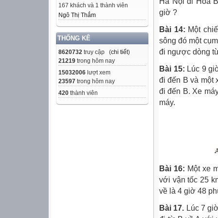
Hà Nội đi Hoà B
167 khách và 1 thành viên
giờ ?
Ngô Thị Thắm
Bài 14:
Một chiế
THỐNG KÊ
sông đó một cụm 
đi ngược dòng từ
8620732
truy cập (
chi tiết
)
21219
trong hôm nay
Bài 15:
Lúc 9 giờ
15032006
lượt xem
đi đến B và một
23597
trong hôm nay
đi đến B. Xe máy
420
thành viên
máy.
Bài 16:
Một xe má
với vận tốc 25 k
về là 4 giờ 48 ph
Bài 17.
Lúc 7 giờ