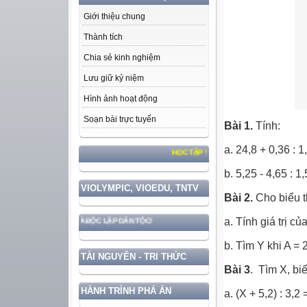
Giới thiệu chung
Thành tích
Chia sẻ kinh nghiệm
Lưu giữ kỷ niệm
Hình ảnh hoạt động
Soạn bài trực tuyến
Bài 1.
Tính:
a. 24,8 + 0,36 : 1
HỌC TẬP VÀ LÀM THEO TƯ TƯỞNG, ĐẠO ĐỨC, PHONG
b. 5,25 - 4,65 : 1,
VIOLYMPIC, VIOEDU, TNTV
Bài 2.
Cho biểu th
a. Tính giá trị củ
 QUYỀN VÀ ĐỘC LẬP DÂN TỘC!
b. Tìm Y khi A = 
TÀI NGUYÊN - TRI THỨC
Bài 3
. Tìm X, biế
HÀNH TRÌNH PHÁ ÁN
a. (X + 5,2) : 3,2 