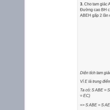
3
. Cho tam giác 
Đường cao BH của
ABEH gấp 2 lần d
Diện tích tam giá
Vì E là trung đ
Ta có: S ABE = S
= EC)
=> S ABE = S AEC