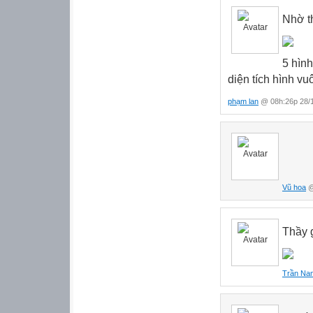
Nhờ th
5 hình
diện tích hình vu
phạm lan
@ 08h:26p 28/
Vũ hoa
@
Thầy 
Trần Na