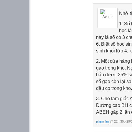
Nhờ th
1. Số 
học là
này là số có 3 c
6. Biết số học si
sinh khối lớp 4, 
2. Một cửa hàng 
gạo trong kho. N
bán được 25% số 
số gạo còn lại sa
đầu có trong kho.
3. Cho tam giác 
Đường cao BH của
ABEH gấp 2 lần d
phạm lan
@ 22h:30p 29/