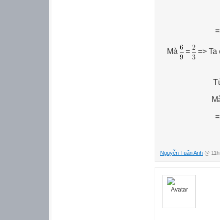
=
Mà
=
=> Ta c
Tử
Mẫ
=> Phân s
Nguyễn Tuấn Anh
@ 11h: