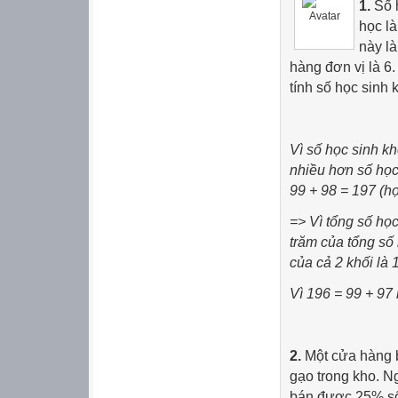
1.
Số h
học là
này là
hàng đơn vị là 6.
tính số học sinh 
Vì số học sinh kh
nhiều hơn số học
99 + 98 = 197 (họ
=> Vì tổng số học
trăm của tổng số 
của cả 2 khối là 
Vì 196 = 99 + 97 
2.
Một cửa hàng b
gạo trong kho. N
bán được 25% số 