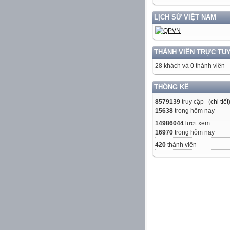
LỊCH SỬ VIỆT NAM
THÀNH VIÊN TRỰC TU
28 khách và 0 thành viên
THỐNG KÊ
8579139
truy cập (
chi tiết
15638
trong hôm nay
14986044
lượt xem
16970
trong hôm nay
420
thành viên