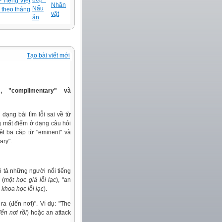
 Tiếng Việt
Nhân
Nấu
 theo tháng
vật
ăn
Tạo bài viết mới
, "complimentary" và
dạng bài tìm lỗi sai về từ
ng mất điểm ở dạng câu hỏi
t ba cặp từ "eminent" và
ary".
ô tả những người nổi tiếng
 (
một học giả lỗi lạc
), "an
khoa học lỗi lạc
).
ra (đến nơi)". Ví dụ: "The
ến nơi rồi
) hoặc an attack