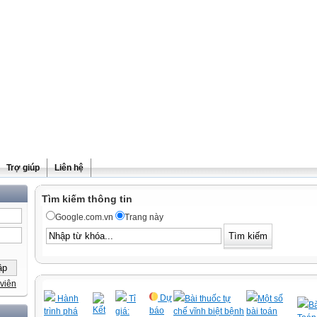
Trợ giúp
Liên hệ
Tìm kiếm thông tin
Google.com.vn
Trang này
viên
Dự
Hành
Tỉ
Bài thuốc tự
Một số
Bà
Kết
báo
trình phá
giá:
chế vĩnh biệt bệnh
bài toán