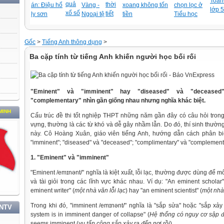
Toán-
quả
thời
án: Điệu hổ
Vàng -
xoang không tốn
chọn lọc ở
lớp 5
xổ số
tiết
ly sơn
Ngoại tệ
tiền
Tiểu học
Gốc
>
Tiếng Anh thông dụng
>
Ba cặp tính từ tiếng Anh khiến người học bối rối
"Eminent" và "imminent" hay "diseased" và "deceased"
"complementary" nhìn gần giống nhau nhưng nghĩa khác biệt.
Cấu trúc đề thi tốt nghiệp THPT những năm gần đây có câu hỏi trong 
vựng, thường là các từ khó và dễ gây nhầm lẫn. Do đó, thí sinh thườ
này. Cô Hoàng Xuân, giáo viên tiếng Anh, hướng dẫn cách phân biệ
"imminent"; "diseased" và "deceased"; "complimentary" và "complement
1. "Eminent" và "imminent"
"Eminent /emɪnənt/" nghĩa là kiệt xuất, lỗi lạc, thường được dùng để m
và tài giỏi trong các lĩnh vực khác nhau. Ví dụ: "An eminent scholar"
eminent writer" (
một nhà văn lỗi lạc
) hay "an eminent scientist" (
một nhà 
Trong khi đó, "imminent /emɪnənt/" nghĩa là "sắp sửa" hoặc "sắp xảy 
TNTV
system is in imminent danger of collapse" (
Hệ thống có nguy cơ sập đ
seems imminent (
vụ tấn công sắp xảy ra đến nơi rồi
).