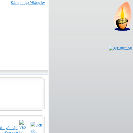
Đăng nhập / Đăng ký
Lịch
Vào
i luyện tập
sử -
bếp -