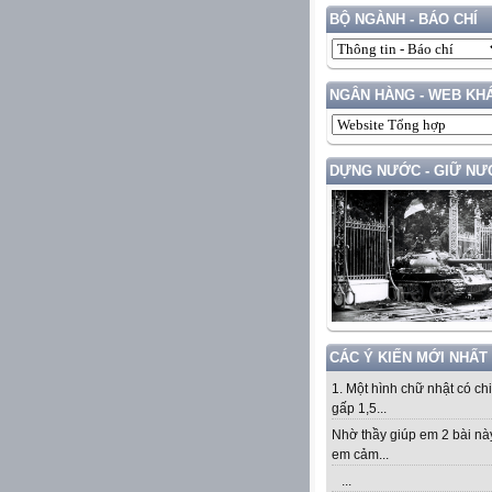
BỘ NGÀNH - BÁO CHÍ
NGÂN HÀNG - WEB KH
DỰNG NƯỚC - GIỮ NƯ
CÁC Ý KIẾN MỚI NHẤT
1. Một hình chữ nhật có ch
gấp 1,5...
Nhờ thầy giúp em 2 bài nà
em cảm...
...