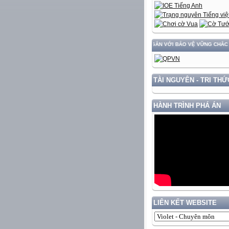
XÂY DỰNG VÀ PHÁT TRIỂN ĐẤT NƯỚC GẮN VỚI BẢO VỆ VỮNG CHẮC CHỦ QU
TÀI NGUYÊN - TRI THỨ
HÀNH TRÌNH PHÁ ÁN
LIÊN KẾT WEBSITE