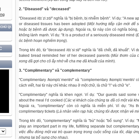
2. "Diseased" và "deceased"
"Diseased /dɪˈziːzd/" nghĩa là "bị bệnh, bị nhiễm bệnh". Ví dụ: "A new
or diseased tissues has been adopted (
Một hướng tiếp cận mới để 
YỀN VÀ ĐỘC LẬP DÂN TỘC!
hoặc bị bệnh đã được áp dụng
). Ngoài ra, từ này còn có nghĩa bóng
không lành mạnh. Ví dụ: "It is a product of a seriously diseased mind (
Đ
óc bệnh hoạn nghiêm trọng
).
C
Trong khi đó, từ "deceased /dɪˈsiːst/" nghĩa là "đã chết, đã khuất". Ví d
baked bread reminded her of her deceased parents (
Mùi thơm của 
xong đã gợi cho cô ấy nhớ về cha mẹ đã khuất của mình
).
3. "Complimentary" và "complementary"
"Complimentary /kɒmplɪˈmentri/" và "complementary /kɒmplɪˈmentri/ 
cách viết, hai từ này chỉ khác nhau ở một chữ, là chữ "i" và chữ "e".
"Complimentary" nghĩa là khen ngợi. Ví dụ: "Our guests said some 
about the meal I’d cooked (
Các vị khách của chúng ta đã có một vài kh
Ngoài ra, "complimentary" còn có nghĩa là miễn phí. Ví dụ: "As t
complimentary tickets (
Là nhân viên rạp hát, chúng tôi được nhận vé mi
Trong khi đó, "complementary" nghĩa là "bù" hoặc "bổ sung". Ví dụ: 
play an important part in my life, fulfilling separate but complementar
việc đều đóng một vai trò quan trọng trong cuộc sống của tôi, đáp ứ
nhưng lại bổ sung cho nhau
).