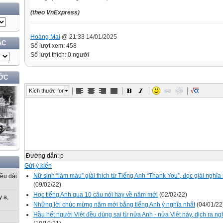
(theo VnExpress)
Hoàng Mai
@ 21:33 14/01/2025
ÁC
Số lượt xem: 458
Số lượt thích: 0 người
ỚC
Kích thước font
Đường dẫn
:
p
Gửi ý kiến
Nữ sinh “làm màu” giải thích từ Tiếng Anh “Thank You”, đọc giải nghĩa
iều dài
(09/02/22)
Học tiếng Anh qua 10 câu nói hay về năm mới
(02/02/22)
y ạ,
Những lời chúc mừng năm mới bằng tiếng Anh ý nghĩa nhất
(04/01/22
Hầu hết người Việt đều dùng sai từ nửa Anh - nửa Việt này, dịch ra ng