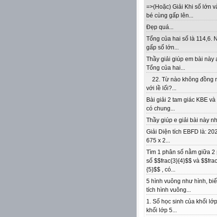
=>(Hoặc) Giải Khi số lớn v
bé cùng gấp lên...
Đẹp quá...
Tổng của hai số là 114,6. 
gấp số lớn...
Thầy giải giúp em bài này 
Tổng của hai...
22. Từ nào không đồng 
với lề lối?...
Bài giải 2 tam giác KBE v
có chung...
Thầy giúp e giải bài này nhé
Giải Diện tích EBFD là: 202
675 x 2...
Tìm 1 phân số nằm giữa 2
số $$frac{3}{4}$$ và $$frac
{5}$$ , có...
5 hình vuông như hình, biế
tích hình vuông...
1. Số học sinh của khối lớp
khối lớp 5...