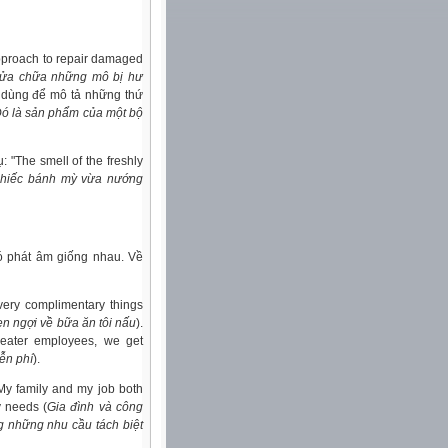
 approach to repair damaged
sửa chữa những mô bị hư
, dùng để mô tả những thứ
ó là sản phẩm của một bộ
ụ: "The smell of the freshly
chiếc bánh mỳ vừa nướng
có phát âm giống nhau. Về
very complimentary things
en ngợi về bữa ăn tôi nấu
).
heater employees, we get
ễn phí
).
"My family and my job both
y needs (
Gia đình và công
ng những nhu cầu tách biệt