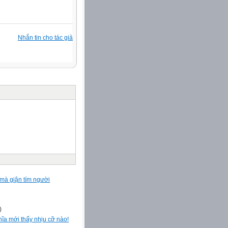
Nhắn tin cho tác giả
 mà giận tím người
)
hĩa mới thấy nhịu cỡ nào!