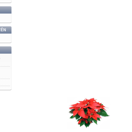
YẾN
)