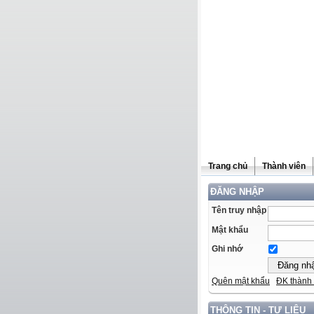
Trang chủ
Thành viên
ĐĂNG NHẬP
Tên truy nhập
Mật khẩu
Ghi nhớ
Quên mật khẩu
ĐK thành 
THÔNG TIN - TƯ LIỆU