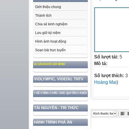
Giới thiệu chung
Thành tích
Chia sẻ kinh nghiệm
Lưu giữ kỷ niệm
Hình ảnh hoạt động
Soạn bài trực tuyến
Số lượt tải:
5
Mô tả:
NG, ĐẠO ĐỨC, PHONG CÁCH HỒ CHÍ MINH
Số lượt thích:
3 
VIOLYMPIC, VIOEDU, TNTV
Hoàng Mai
)
 NƯỚC GẮN VỚI BẢO VỆ VỮNG CHẮC CHỦ QUYỀN VÀ ĐỘC LẬP DÂN TỘC!
TÀI NGUYÊN - TRI THỨC
Kích thước font
HÀNH TRÌNH PHÁ ÁN