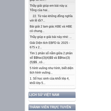
Thầy giải giúp em bài này ạ:
Tổng của hai...
22. Từ nào không đồng nghĩa
với lề lối?...
Bài giải 2 tam giác KBE và HBE
có chung...
Thầy giúp e giải bài này nhé: ...
Giải Diện tích EBFD là: 2025 -
675 x 2...
Tìm 1 phân số nằm giữa 2 phân
số $$frac{3}{4}$$ và $$frac{3}
{5}$$ , có...
5 hình vuông như hình, biết diện
tích hình vuông...
1. Số học sinh của khối lớp 4,
khối lớp 5...
LỊCH SỬ VIỆT NAM
THÀNH VIÊN TRỰC TUYẾN