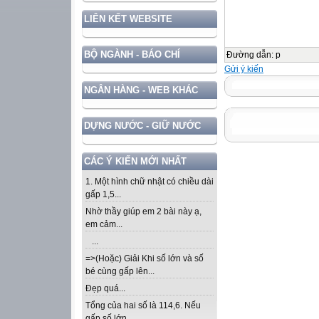
LIÊN KẾT WEBSITE
BỘ NGÀNH - BÁO CHÍ
Đường dẫn
:
p
Gửi ý kiến
NGÂN HÀNG - WEB KHÁC
DỰNG NƯỚC - GIỮ NƯỚC
CÁC Ý KIẾN MỚI NHẤT
1. Một hình chữ nhật có chiều dài
gấp 1,5...
Nhờ thầy giúp em 2 bài này ạ,
em cảm...
...
=>(Hoặc) Giải Khi số lớn và số
bé cùng gấp lên...
Đẹp quá...
Tổng của hai số là 114,6. Nếu
gấp số lớn...