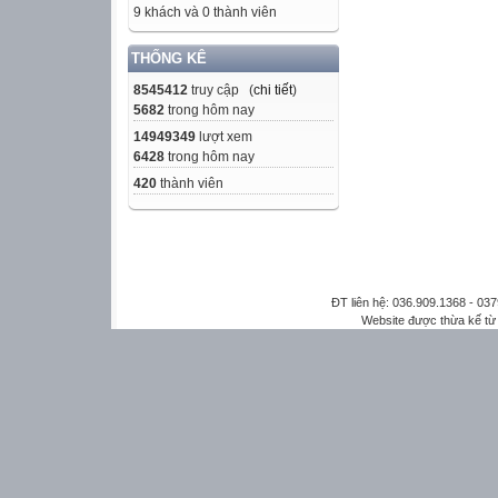
9 khách và 0 thành viên
THỐNG KÊ
8545412
truy cập (
chi tiết
)
5682
trong hôm nay
14949349
lượt xem
6428
trong hôm nay
420
thành viên
ĐT liên hệ: 036.909.1368 - 0
Website được thừa kế t