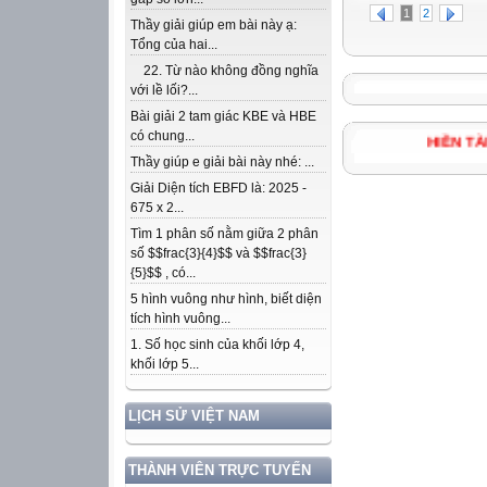
1
2
Thầy giải giúp em bài này ạ:
Tổng của hai...
22. Từ nào không đồng nghĩa
với lề lối?...
Bài giải 2 tam giác KBE và HBE
có chung...
HIỀN 
Thầy giúp e giải bài này nhé: ...
Giải Diện tích EBFD là: 2025 -
675 x 2...
Tìm 1 phân số nằm giữa 2 phân
số $$frac{3}{4}$$ và $$frac{3}
{5}$$ , có...
5 hình vuông như hình, biết diện
tích hình vuông...
1. Số học sinh của khối lớp 4,
khối lớp 5...
LỊCH SỬ VIỆT NAM
THÀNH VIÊN TRỰC TUYẾN