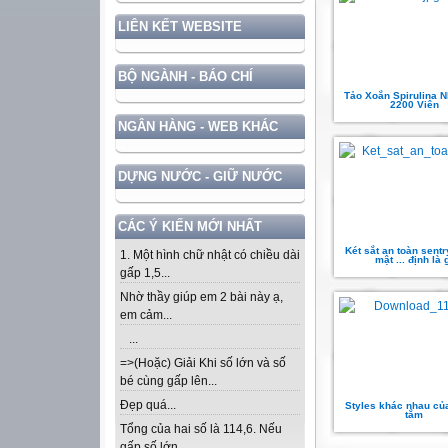
LIÊN KẾT WEBSITE
BỘ NGÀNH - BÁO CHÍ
Tảo Xoắn Spirulina N
2200 Viên
NGÂN HÀNG - WEB KHÁC
DỰNG NƯỚC - GIỮ NƯỚC
CÁC Ý KIẾN MỚI NHẤT
Két sắt an toàn sentr
1. Một hình chữ nhật có chiều dài
mật ... định là g
gấp 1,5...
Nhờ thầy giúp em 2 bài này ạ,
em cảm...
...
=>(Hoặc) Giải Khi số lớn và số
bé cùng gấp lên...
Đẹp quá...
Styles khác nhau củ
tắm
Tổng của hai số là 114,6. Nếu
gấp số lớn...