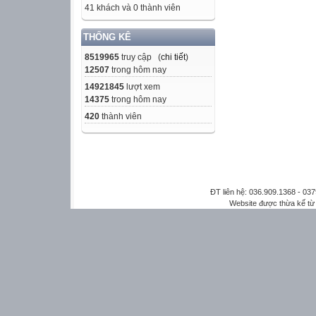
41 khách và 0 thành viên
THỐNG KÊ
8519965
truy cập (
chi tiết
)
12507
trong hôm nay
14921845
lượt xem
14375
trong hôm nay
420
thành viên
ĐT liên hệ: 036.909.1368 - 0
Website được thừa kế t