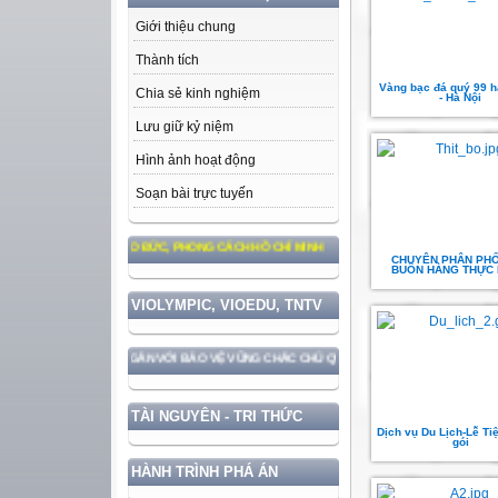
Giới thiệu chung
Thành tích
Vàng bạc đá quý 99 
Chia sẻ kinh nghiệm
- Hà Nội
Lưu giữ kỷ niệm
Hình ảnh hoạt động
Soạn bài trực tuyến
THEO TƯ TƯỞNG, ĐẠO ĐỨC, PHONG CÁCH HỒ CHÍ MINH
CHUYÊN PHÂN PHỐ
BUÔN HÀNG THỰC
VIOLYMPIC, VIOEDU, TNTV
T TRIỂN ĐẤT NƯỚC GẮN VỚI BẢO VỆ VỮNG CHẮC CHỦ QUYỀN VÀ ĐỘC LẬP DÂN TỘC!
TÀI NGUYÊN - TRI THỨC
Dịch vụ Du Lịch-Lễ Tiệc
gói
HÀNH TRÌNH PHÁ ÁN