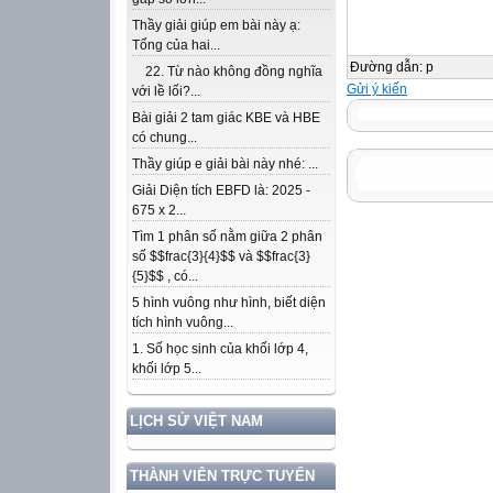
Thầy giải giúp em bài này ạ:
Tổng của hai...
Đường dẫn
:
p
22. Từ nào không đồng nghĩa
Gửi ý kiến
với lề lối?...
Bài giải 2 tam giác KBE và HBE
có chung...
Thầy giúp e giải bài này nhé: ...
Giải Diện tích EBFD là: 2025 -
675 x 2...
Tìm 1 phân số nằm giữa 2 phân
số $$frac{3}{4}$$ và $$frac{3}
{5}$$ , có...
5 hình vuông như hình, biết diện
tích hình vuông...
1. Số học sinh của khối lớp 4,
khối lớp 5...
LỊCH SỬ VIỆT NAM
THÀNH VIÊN TRỰC TUYẾN