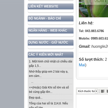
LIÊN KẾT WEBSITE
BỘ NGÀNH - BÁO CHÍ
Liên hệ:
NGÂN HÀNG - WEB KHÁC
Tel: 043.883.6786
Mobile: 0989.603.6
DỰNG NƯỚC - GIỮ NƯỚC
Gmail:
huongle
CÁC Ý KIẾN MỚI NHẤT
Số lượt thích:
2 
1. Một hình chữ nhật có chiều dài
Mai
)
gấp 1,5...
Nhờ thầy giúp em 2 bài này ạ,
em cảm...
...
=>(Hoặc) Giải Khi số lớn và số
Kích thước font
bé cùng gấp lên...
Đẹp quá...
Tổng của hai số là 114,6. Nếu
gấp số lớn...