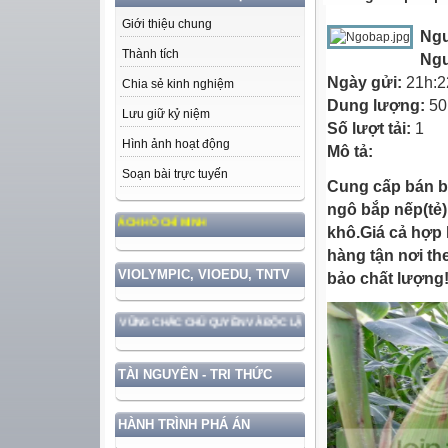
Giới thiệu chung
Ng
Thành tích
Ngư
Ngày gửi:
21h:2
Chia sẻ kinh nghiệm
Dung lượng:
50
Lưu giữ kỷ niệm
Số lượt tải:
1
Hình ảnh hoạt động
Mô tả:
Soạn bài trực tuyến
Cung cấp bán bu
ngô bắp nếp(tẻ)
ĐẠO ĐỨC, PHONG CÁCH HỒ CHÍ MINH
khô.Giá cả hợp 
hàng tận nơi t
VIOLYMPIC, VIOEDU, TNTV
bảo chất lượng
C GẮN VỚI BẢO VỆ VỮNG CHẮC CHỦ QUYỀN VÀ ĐỘC LẬP DÂN TỘC!
TÀI NGUYÊN - TRI THỨC
HÀNH TRÌNH PHÁ ÁN