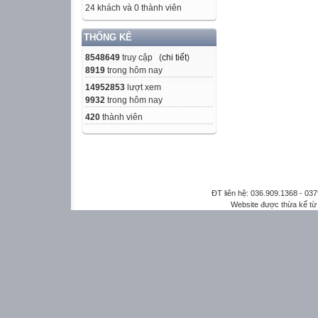
24 khách và 0 thành viên
THỐNG KÊ
8548649
truy cập (
chi tiết
)
8919
trong hôm nay
14952853
lượt xem
9932
trong hôm nay
420
thành viên
ĐT liên hệ: 036.909.1368 - 0
Website được thừa kế t