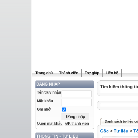
Trang chủ
Thành viên
Trợ giúp
Liên hệ
ĐĂNG NHẬP
Tìm kiếm thông ti
Tên truy nhập
Mật khẩu
Ghi nhớ
Danh sách tư liệu c
Quên mật khẩu
ĐK thành viên
Gốc
>
Tư liệu
>
T
THÔNG TIN - TƯ LIỆU