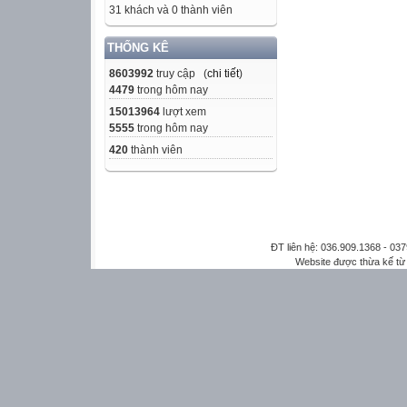
31 khách và 0 thành viên
THỐNG KÊ
8603992
truy cập (
chi tiết
)
4479
trong hôm nay
15013964
lượt xem
5555
trong hôm nay
420
thành viên
ĐT liên hệ: 036.909.1368 - 0
Website được thừa kế t