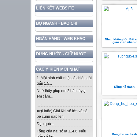
LIÊN KẾT WEBSITE
BỘ NGÀNH - BÁO CHÍ
NGÂN HÀNG - WEB KHÁC
Nhạc không lời: Bài 
giáo viên nhân 
DỰNG NƯỚC - GIỮ NƯỚC
CÁC Ý KIẾN MỚI NHẤT
1. Một hình chữ nhật có chiều dài
gấp 1,5...
Đồng hồ flash -
Nhờ thầy giúp em 2 bài này ạ,
em cảm...
...
=>(Hoặc) Giải Khi số lớn và số
bé cùng gấp lên...
Đẹp quá...
Tổng của hai số là 114,6. Nếu
Đồng hồ se flash 
gấp số lớn...