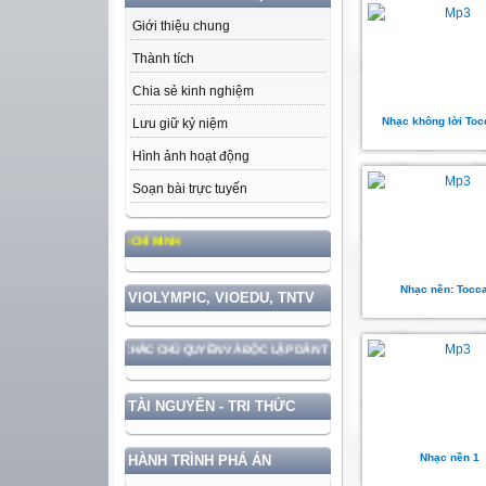
Giới thiệu chung
Thành tích
Chia sẻ kinh nghiệm
Nhạc không lời Toc
Lưu giữ kỷ niệm
Hình ảnh hoạt động
Soạn bài trực tuyến
, PHONG CÁCH HỒ CHÍ MINH
Nhạc nền: Tocc
VIOLYMPIC, VIOEDU, TNTV
VỚI BẢO VỆ VỮNG CHẮC CHỦ QUYỀN VÀ ĐỘC LẬP DÂN TỘC!
TÀI NGUYÊN - TRI THỨC
Nhạc nền 1
HÀNH TRÌNH PHÁ ÁN