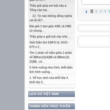
Thầy giải giúp em bài này ạ:
Tổng của hai...
1
2
3
4
22. Từ nào không đồng nghĩa
với lề lối?...
Bài giải 2 tam giác KBE và HBE
có chung...
Thầy giúp e giải bài này nhé: ...
Giải Diện tích EBFD là: 2025 -
675 x 2...
Tìm 1 phân số nằm giữa 2 phân
số $$frac{3}{4}$$ và $$frac{3}
{5}$$ , có...
5 hình vuông như hình, biết diện
tích hình vuông...
1. Số học sinh của khối lớp 4,
khối lớp 5...
LỊCH SỬ VIỆT NAM
THÀNH VIÊN TRỰC TUYẾN