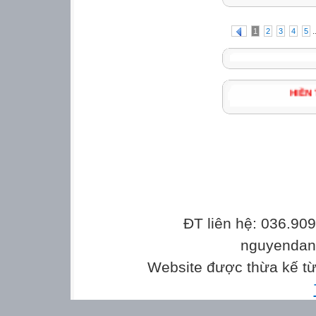
.
1
2
3
4
5
ĐT liên hệ: 036.90
nguyenda
Website được thừa kế t