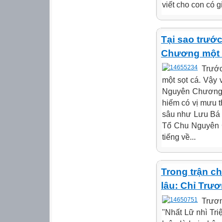
viết cho con có gi
Tại sao trướ
Chương một 
Trướ
một sọt cá. Vậy
Nguyên Chương đ
hiếm có vị mưu t
sâu như Lưu Bá Ô
Tổ Chu Nguyên 
tiếng về...
Trong trận ch
lâu: Chỉ Trươ
Trươn
"Nhất Lữ nhì Tri