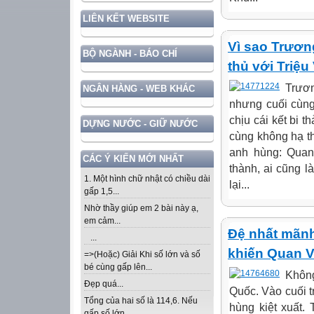
LIÊN KẾT WEBSITE
Vì sao Trươn
BỘ NGÀNH - BÁO CHÍ
thủ với Triệu
Trươn
NGÂN HÀNG - WEB KHÁC
nhưng cuối cùng
chịu cái kết bi 
DỰNG NƯỚC - GIỮ NƯỚC
cùng không hạ t
anh hùng: Quan
CÁC Ý KIẾN MỚI NHẤT
thành, ai cũng l
1. Một hình chữ nhật có chiều dài
lại...
gấp 1,5...
Nhờ thầy giúp em 2 bài này ạ,
em cảm...
Đệ nhất mãnh
...
khiến Quan 
=>(Hoặc) Giải Khi số lớn và số
bé cùng gấp lên...
Khôn
Đẹp quá...
Quốc. Vào cuối t
Tổng của hai số là 114,6. Nếu
hùng kiệt xuất.
gấp số lớn...