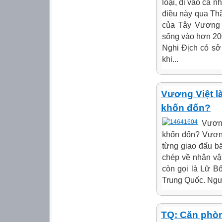
loại, đi vào cả 
điều này qua Th
của Tây Vương 
sống vào hơn 20
Nghi Địch có sở
khi...
Vương Việt l
khốn đốn?
Vương
khốn đốn? Vương
từng giao đấu bấ
chép về nhân vật
còn gọi là Lữ B
Trung Quốc. Ngườ
TQ: Căn phòn