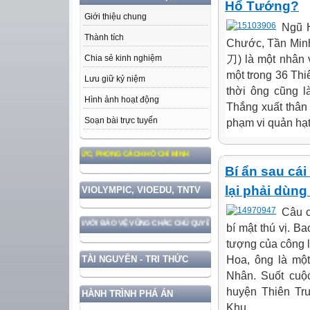
Hổ Tướng?
Giới thiệu chung
Ngũ 
Thành tích
Chước, Tần Minh
刀) là một nhân v
Chia sẻ kinh nghiệm
một trong 36 Th
Lưu giữ kỷ niệm
thời ông cũng l
Hình ảnh hoạt động
Thắng xuất thân
Soạn bài trực tuyến
phạm vi quản hạt
ỞNG, ĐẠO ĐỨC, PHONG CÁCH HỒ CHÍ MINH
Bí ẩn sau cá
lại phải dùng
VIOLYMPIC, VIOEDU, TNTV
Câu c
T NƯỚC GẮN VỚI BẢO VỆ VỮNG CHẮC CHỦ QUYỀN VÀ ĐỘC LẬP DÂN TỘC!
bí mật thú vị. B
tượng của công l
Hoa, ông là một
TÀI NGUYÊN - TRI THỨC
Nhân. Suốt cuộc
huyện Thiên Tr
HÀNH TRÌNH PHÁ ÁN
Khu...