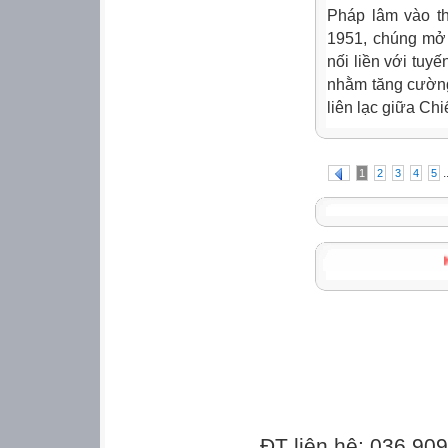
Pháp lâm vào th
1951, chúng mở 
nối liền với tuy
nhằm tăng cường
liên lạc giữa Chi
.
1
2
3
4
5
ĐT liên hệ: 036.90