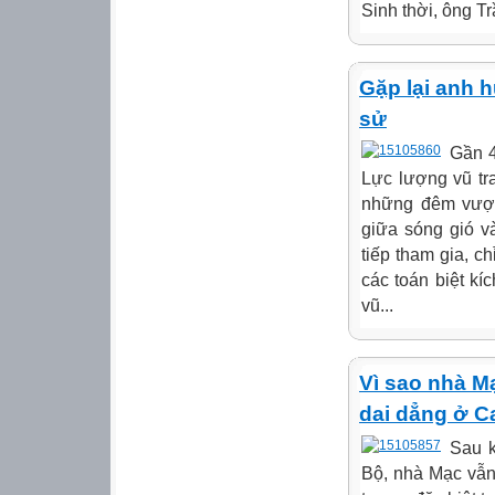
Sinh thời, ông T
Gặp lại anh 
sử
Gần 4
Lực lượng vũ tr
những đêm vượt 
giữa sóng gió v
tiếp tham gia, c
các toán biệt k
vũ...
Vì sao nhà M
dai dẳng ở 
Sau k
Bộ, nhà Mạc vẫn