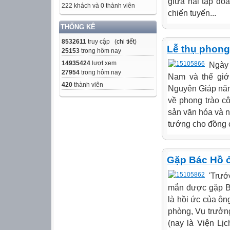
giữa hai tập đo
222 khách và 0 thành viên
chiến tuyến...
THỐNG KÊ
8532611
truy cập (
chi tiết
)
Lễ thụ phong
25153
trong hôm nay
14935424
lượt xem
Ngày 
27954
trong hôm nay
Nam và thế giới
420
thành viên
Nguyên Giáp năm 
về phong trào cô
sản văn hóa và n
tướng cho đồng c
Gặp Bác Hồ 
'Trướ
mắn được gặp Bá
là hồi ức của ôn
phòng, Vụ trưởn
(nay là Viện Lị