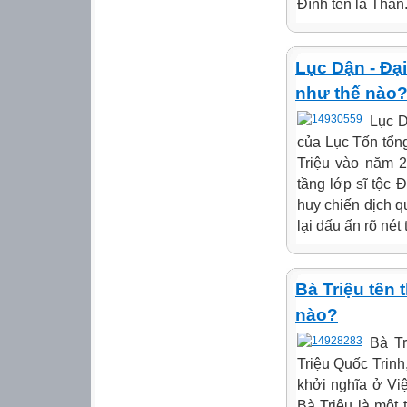
Đình tên là Thần.
Lục Dận - Đạ
như thế nào
Lục D
của Lục Tốn tổn
Triệu vào năm 2
tầng lớp sĩ tộc 
huy chiến dịch 
lại dấu ấn rõ né
Bà Triệu tên 
nào?
Bà Tr
Triệu Quốc Trinh
khởi nghĩa ở Vi
Bà Triệu là một 