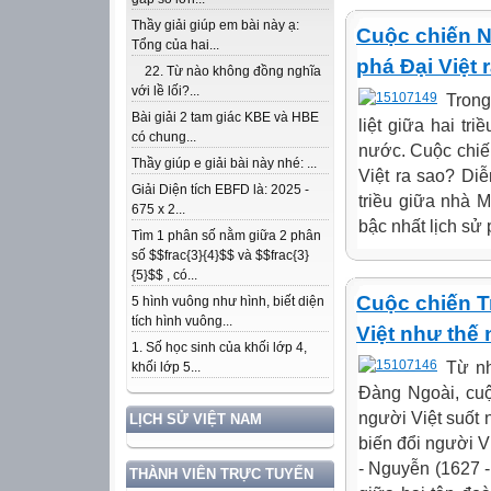
Thầy giải giúp em bài này ạ:
Cuộc chiến N
Tổng của hai...
phá Đại Việt 
22. Từ nào không đồng nghĩa
với lề lối?...
Trong
Bài giải 2 tam giác KBE và HBE
liệt giữa hai tr
có chung...
nước. Cuộc chiế
Thầy giúp e giải bài này nhé: ...
Việt ra sao? Di
Giải Diện tích EBFD là: 2025 -
triều giữa nhà M
675 x 2...
bậc nhất lịch sử
Tìm 1 phân số nằm giữa 2 phân
số $$frac{3}{4}$$ và $$frac{3}
{5}$$ , có...
Cuộc chiến T
5 hình vuông như hình, biết diện
tích hình vuông...
Việt như thế
1. Số học sinh của khối lớp 4,
Từ nh
khối lớp 5...
Đàng Ngoài, cuộ
người Việt suốt 
LỊCH SỬ VIỆT NAM
biến đổi người V
- Nguyễn (1627 -
THÀNH VIÊN TRỰC TUYẾN