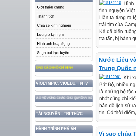
Hình 
Giới thiệu chung
tình nguyện Việ
Thành tích
Hắn ta từng ra 
trái tim của Ca
Chia sẻ kinh nghiệm
Kẻ đã biến ruộng 
Lưu giữ kỷ niệm
tra tấn, bị hành
Hình ảnh hoạt động
Soạn bài trực tuyến
Nước Liêu và
Trung Quốc 
 ĐẠO ĐỨC, PHONG CÁCH HỒ CHÍ MINH
Khi x
VIOLYMPIC, VIOEDU, TNTV
Bát Bộ, nhiều n
là những bộ tộc
nhất cũng chỉ ki
ỚC GẮN VỚI BẢO VỆ VỮNG CHẮC CHỦ QUYỀN VÀ ĐỘC LẬP DÂN TỘC!
bản đồ lịch sử r
tin. Có thời điể
TÀI NGUYÊN - TRI THỨC
HÀNH TRÌNH PHÁ ÁN
Vì sao chúa 