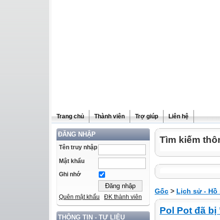
Trang chủ
Thành viên
Trợ giúp
Liên hệ
ĐĂNG NHẬP
Tìm kiếm thôn
Tên truy nhập
Mật khẩu
Ghi nhớ
Gốc
>
Lịch sử - Hô
Quên mật khẩu
ĐK thành viên
Pol Pot đã bị
THÔNG TIN - TƯ LIỆU