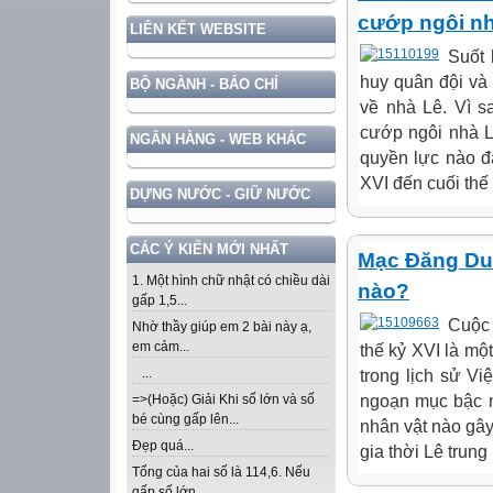
cướp ngôi n
LIÊN KẾT WEBSITE
Suốt 
huy quân đội và
BỘ NGÀNH - BÁO CHÍ
về nhà Lê. Vì 
cướp ngôi nhà L
NGÂN HÀNG - WEB KHÁC
quyền lực nào đặ
XVI đến cuối thế 
DỰNG NƯỚC - GIỮ NƯỚC
CÁC Ý KIẾN MỚI NHẤT
Mạc Đăng Dun
1. Một hình chữ nhật có chiều dài
nào?
gấp 1,5...
Cuộc 
Nhờ thầy giúp em 2 bài này ạ,
em cảm...
thế kỷ XVI là mộ
...
trong lịch sử V
ngoạn mục bậc n
=>(Hoặc) Giải Khi số lớn và số
bé cùng gấp lên...
nhân vật nào gâ
Đẹp quá...
gia thời Lê trung
Tổng của hai số là 114,6. Nếu
gấp số lớn...