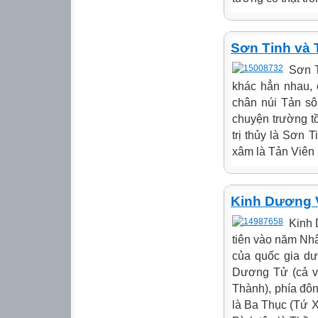
Sơn Tinh và 
Sơn T
khác hẳn nhau, c
chân núi Tản sô
chuyện trường t
trị thủy là Sơn 
xâm là Tản Viên 
Kinh Dương V
Kinh 
tiên vào năm Nhâ
của quốc gia dư
Dương Tử (cả v
Thành), phía đô
là Ba Thục (Tứ 