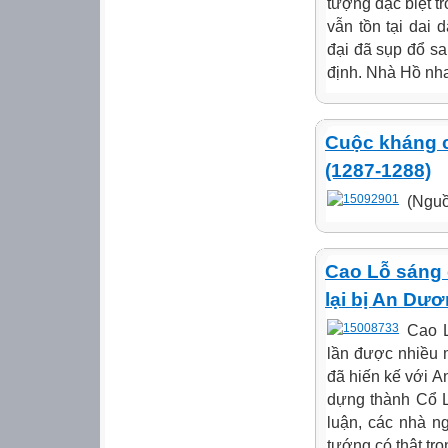
tượng đặc biệt t
vẫn tồn tại dai 
đại đã sụp đổ sa
định. Nhà Hồ nha
Cuộc kháng 
(1287-1288)
(Nguồ
Cao Lỗ sáng c
lại bị An Dư
Cao L
lần được nhiều 
đã hiến kế với 
dựng thành Cổ Lo
luận, các nhà n
tướng có thật tr