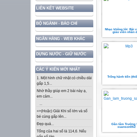
LIÊN KẾT WEBSITE
BỘ NGÀNH - BÁO CHÍ
Nhạc không lời: Bài 
giáo viên nhân 
NGÂN HÀNG - WEB KHÁC
DỰNG NƯỚC - GIỮ NƯỚC
CÁC Ý KIẾN MỚI NHẤT
Trống hành tiến (thi
1. Một hình chữ nhật có chiều dài
gấp 1,5...
Nhờ thầy giúp em 2 bài này ạ,
em cảm...
...
=>(Hoặc) Giải Khi số lớn và số
bé cùng gấp lên...
Đẹp quá...
Gần lắm Trường 
xuanson062
Tổng của hai số là 114,6. Nếu
gấp số lớn...