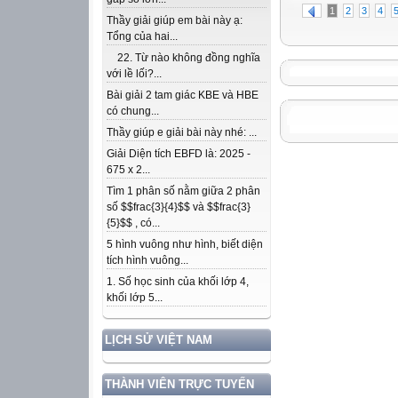
1
2
3
4
Thầy giải giúp em bài này ạ:
Tổng của hai...
22. Từ nào không đồng nghĩa
với lề lối?...
Bài giải 2 tam giác KBE và HBE
có chung...
Thầy giúp e giải bài này nhé: ...
Giải Diện tích EBFD là: 2025 -
675 x 2...
Tìm 1 phân số nằm giữa 2 phân
số $$frac{3}{4}$$ và $$frac{3}
{5}$$ , có...
5 hình vuông như hình, biết diện
tích hình vuông...
1. Số học sinh của khối lớp 4,
khối lớp 5...
LỊCH SỬ VIỆT NAM
THÀNH VIÊN TRỰC TUYẾN