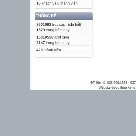
10 khách và 0 thành viên
THỐNG KÊ
8601092
truy cập (
chi tiết
)
1579
trong hôm nay
15010556
lượt xem
2147
trong hôm nay
420
thành viên
ĐT liên hệ: 036.909.1368 - 0
Website được thừa kế t