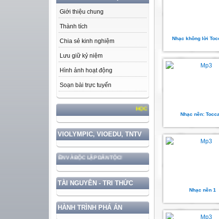
Giới thiệu chung
Thành tích
Nhạc không lời Toc
Chia sẻ kinh nghiệm
Lưu giữ kỷ niệm
Hình ảnh hoạt động
Soạn bài trực tuyến
HỌC TẬP VÀ LÀM THEO TƯ TƯỞNG, Đ
Nhạc nền: Tocc
VIOLYMPIC, VIOEDU, TNTV
ỮNG CHẮC CHỦ QUYỀN VÀ ĐỘC LẬP DÂN TỘC!
TÀI NGUYÊN - TRI THỨC
Nhạc nền 1
HÀNH TRÌNH PHÁ ÁN