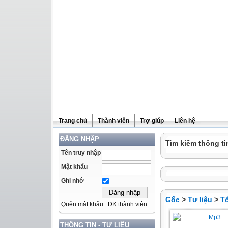
Trang chủ
Thành viên
Trợ giúp
Liên hệ
ĐĂNG NHẬP
Tìm kiếm thông ti
Tên truy nhập
Mật khẩu
Ghi nhớ
Gốc
>
Tư liệu
>
T
Quên mật khẩu
ĐK thành viên
THÔNG TIN - TƯ LIỆU