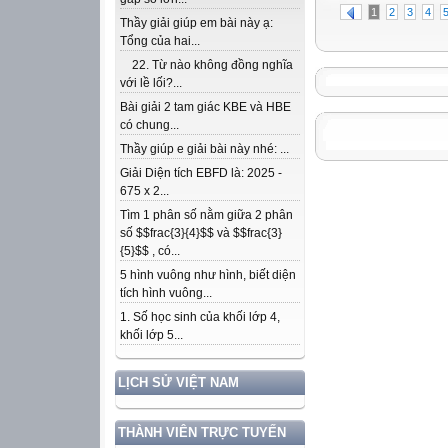
1
2
3
4
Thầy giải giúp em bài này ạ:
Tổng của hai...
22. Từ nào không đồng nghĩa
với lề lối?...
Bài giải 2 tam giác KBE và HBE
có chung...
Thầy giúp e giải bài này nhé: ...
Giải Diện tích EBFD là: 2025 -
675 x 2...
Tìm 1 phân số nằm giữa 2 phân
số $$frac{3}{4}$$ và $$frac{3}
{5}$$ , có...
5 hình vuông như hình, biết diện
tích hình vuông...
1. Số học sinh của khối lớp 4,
khối lớp 5...
LỊCH SỬ VIỆT NAM
THÀNH VIÊN TRỰC TUYẾN