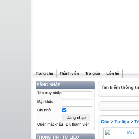
Trang chủ
Thành viên
Trợ giúp
Liên hệ
ĐĂNG NHẬP
Tìm kiếm thông ti
Tên truy nhập
Mật khẩu
Ghi nhớ
Gốc
>
Tư liệu
>
T
Quên mật khẩu
ĐK thành viên
THÔNG TIN - TƯ LIỆU