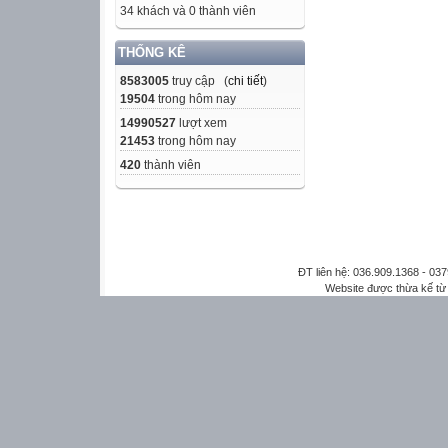
34 khách và 0 thành viên
THỐNG KÊ
8583005
truy cập (
chi tiết
)
19504
trong hôm nay
14990527
lượt xem
21453
trong hôm nay
420
thành viên
ĐT liên hệ: 036.909.1368 - 0
Website được thừa kế t