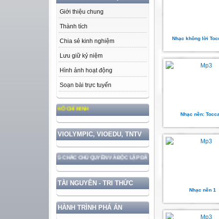
Giới thiệu chung
Thành tích
Nhạc không lời Toc
Chia sẻ kinh nghiệm
Lưu giữ kỷ niệm
Hình ảnh hoạt động
Soạn bài trực tuyến
 ĐỨC, PHONG CÁCH HỒ CHÍ MINH
Nhạc nền: Tocc
VIOLYMPIC, VIOEDU, TNTV
ẮN VỚI BẢO VỆ VỮNG CHẮC CHỦ QUYỀN VÀ ĐỘC LẬP DÂN TỘC!
TÀI NGUYÊN - TRI THỨC
Nhạc nền 1
HÀNH TRÌNH PHÁ ÁN