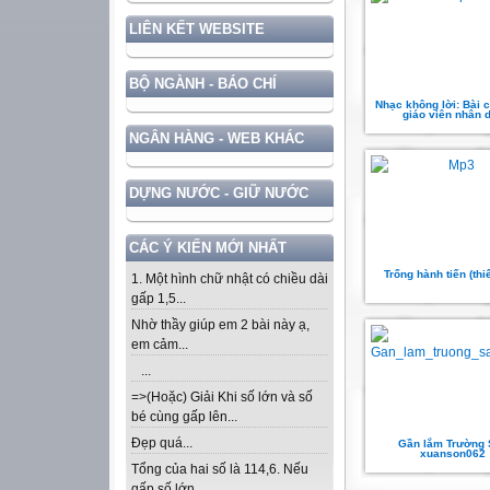
LIÊN KẾT WEBSITE
BỘ NGÀNH - BÁO CHÍ
Nhạc không lời: Bài 
giáo viên nhân 
NGÂN HÀNG - WEB KHÁC
DỰNG NƯỚC - GIỮ NƯỚC
CÁC Ý KIẾN MỚI NHẤT
Trống hành tiến (thi
1. Một hình chữ nhật có chiều dài
gấp 1,5...
Nhờ thầy giúp em 2 bài này ạ,
em cảm...
...
=>(Hoặc) Giải Khi số lớn và số
bé cùng gấp lên...
Đẹp quá...
Gần lắm Trường 
xuanson062
Tổng của hai số là 114,6. Nếu
gấp số lớn...